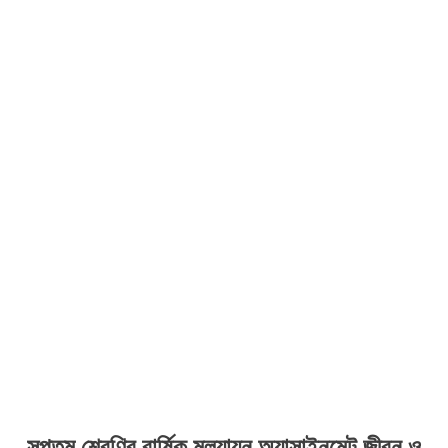
সপ্তম শ্রেণির বার্ষিক মূল্যায়ন অ্যাসাইনমেন্ট জীবন ও