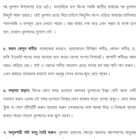
পর ধূমপান উপভোগ্য হয়ে ওঠে। অন্যদিকে ফল কিংবা সবজি জাতীয় খাবারের পর ধূমপান
কিছুটা স্বাদ হারায়। তাই ধূমপান ছেড়ে দিতে চাইলে কিছুদিন মাংস এড়িয়ে খাবারের তালিকায়
শাকসবজি ও ফলমূল রেখে দেখতে পারেন। আর খাবার শেষ করে এমন স্থান বা কক্ষে চলে
যান, যেখানে ধূমপানের সুযোগ নেই ।
৫. বদলে ফেলুন পানীয়:
গবেষকেরা বলছেন, অ্যাকোহল মিশ্রিত পানীয়, কোমল পানীয়, চা,
কফি ইত্যাদি পানের সময় অনেকে মনে করেন যোগ্য সংগত সিগারেট। জাপানী পানীয়র স্বাদ
আরও বাড়িয়ে দেয়। তাই এ ধরনের পানীয় অভ্যাস ছেড়ে ফলের রস আর পানি পান করুন।
এখন বাজারে নানারকম রসালো ফলে ভরপুর সেসব ফলের জুস খেতে পারেন।
৬. বস্ততা বাড়ান:
দিনের কোন সময় গুলোতে আপনার ধূমপানের ইচ্ছা বেশি থাকে সেটি
শনাক্ত করুন এরপর ওই সময় গুলোতে নিজের কোন কাজের মধ্যে ব্যস্ত রাখুন। কোন কাজ
খুঁজে না পেলে হাঁটাহাঁটি করুন ব্যায়াম করুন লোকজনের সঙ্গে আড্ডা দিয়ে ও নিজেকে ব্যস্ত
রাখতে পারেন তাহলে ধূমপানের কথা ভুলে যাবেন।
৭. অধূমপায়ী পাই বন্ধু তৈরি করুন:
ধূমপান ত্যাগের ক্ষেত্রে আপনার আশেপাশের মানুষের