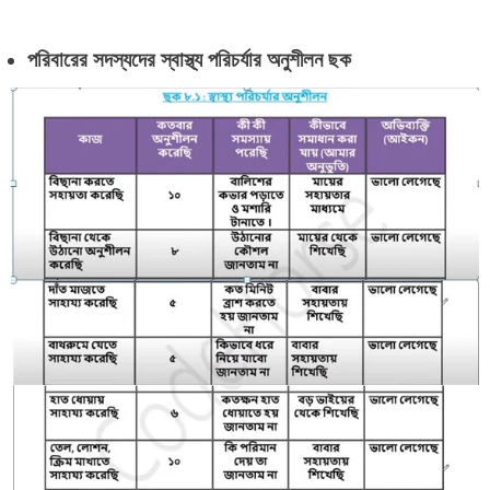
পরিবারের সদস্যদের স্বাস্থ্য পরিচর্যার অনুশীলন ছক