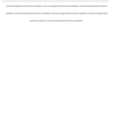
annual assignment science solution,
annual assignment science solution,
annual assignment science
solution,
annual assignment science solution,
annual assignment science solution,
annual assignment
science solution,
annual assignment science solution