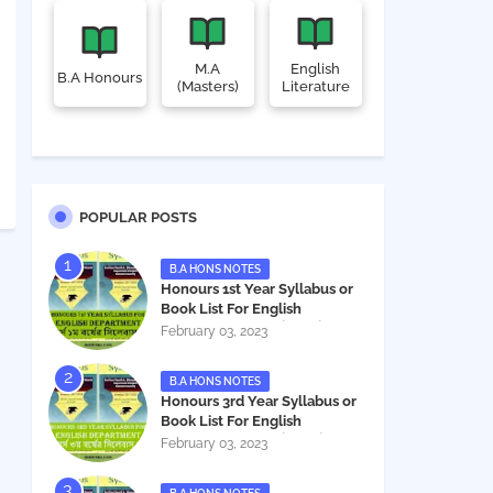
M.A
English
B.A Honours
(Masters)
Literature
POPULAR POSTS
B.A HONS NOTES
Honours 1st Year Syllabus or
Book List For English
Department - অনার্স ১ম বর্ষের সিলেবাস
February 03, 2023
PDF
B.A HONS NOTES
Honours 3rd Year Syllabus or
Book List For English
Department - অনার্স ৩য় বর্ষের সিলেবাস
February 03, 2023
PDF