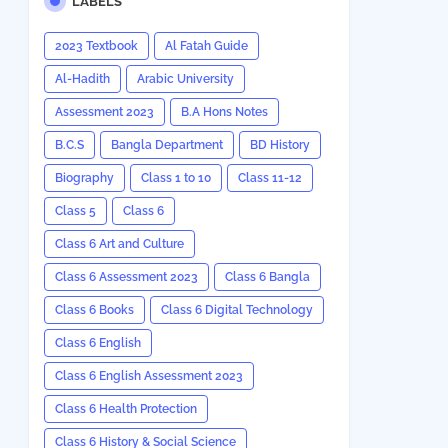
LABELS
2023 Textbook
Al Fatah Guide
Al-Hadith
Arabic University
Assessment 2023
B.A Hons Notes
B.C.S
Bangla Department
BD History
Biography
Class 1 to 10
Class 11-12
Class 5
Class 6
Class 6 Art and Culture
Class 6 Assessment 2023
Class 6 Bangla
Class 6 Books
Class 6 Digital Technology
Class 6 English
Class 6 English Assessment 2023
Class 6 Health Protection
Class 6 History & Social Science