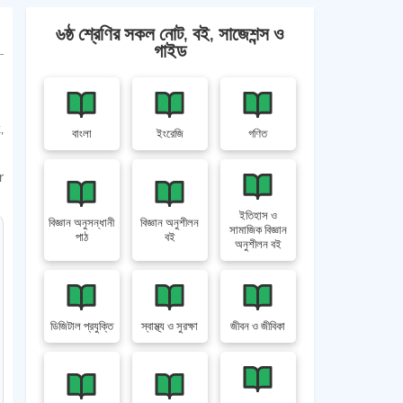
৬ষ্ঠ শ্রেণির সকল নোট, বই, সাজেশন্স ও
গাইড
,
বাংলা
ইংরেজি
গণিত
r
ইতিহাস ও
বিজ্ঞান অনুসন্ধানী
বিজ্ঞান অনুশীলন
সামাজিক বিজ্ঞান
পাঠ
বই
অনুশীলন বই
ডিজিটাল প্রযুক্তি
স্বাস্থ্য ও সুরক্ষা
জীবন ও জীবিকা