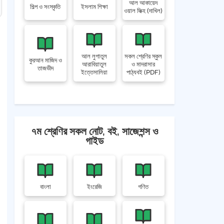
আল আকায়েদ
শিল্প ও সংস্কৃতি
ইসলাম শিক্ষা
ওয়াল ফিক্হ (দাখিল)
আল লুগাতুল
সকল শ্রেণির স্কুল
কুরআন মাজিদ ও
আরাবিয়াতুল
ও মাদরাসার
তাজভীদ
ইত্তেসালিয়া
পাঠ্যবই (PDF)
৭ম শ্রেণির সকল নোট, বই, সাজেশন্স ও
গাইড
বাংলা
ইংরেজি
গণিত