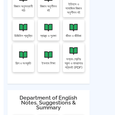
ইতিহাস ও
বিজ্ঞান অনুসন্ধানী
বিজ্ঞান অনুশীলন
সামাজিক বিজ্ঞান
পাঠ
বই
অনুশীলন বই
ডিজিটাল প্রযুক্তি
স্বাস্থ্য ও সুরক্ষা
জীবন ও জীবিকা
সপ্তম শ্রেণির
শিল্প ও সংস্কৃতি
ইসলাম শিক্ষা
স্কুল ও মাদরাসার
পাঠ্যবই (PDF)
Department of English
Notes, Suggestions &
Summary