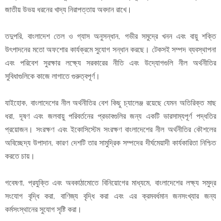
জাতীয় উভয় ধরনের খাদ্য নিরাপত্তায় অবদান রাখে।
তদুপরি, বাংলাদেশ তেল ও গ্যাস অনুসন্ধান, গভীর সমুদ্রে খনন এবং বায়ু শক্তি
উৎপাদনের মতো অফশোর কার্যক্রমে সুযোগ সন্ধান করছে। টেকসই সম্পদ ব্যবস্থাপনা
এবং পরিবেশ সুরক্ষার লক্ষ্যে সরকারের নীতি এবং উদ্যোগগুলি নীল অর্থনীতির
সুবিধাগুলিকে কাজে লাগাতে গুরুত্বপূর্ণ।
যাইহোক, বাংলাদেশের নীল অর্থনীতির বেশ কিছু চ্যালেঞ্জ রয়েছে যেমন অতিরিক্ত মাছ
ধরা, দূষণ এবং জলবায়ু পরিবর্তনের প্রভাবগুলির জন্য একটি ভারসাম্যপূর্ণ পদ্ধতির
প্রয়োজন। সংরক্ষণ এবং ইকোসিস্টেম সংরক্ষণ বাংলাদেশের নীল অর্থনীতির কৌশলের
অবিচ্ছেদ্য উপাদান, কারণ দেশটি তার সামুদ্রিক সম্পদের দীর্ঘমেয়াদী কার্যকারিতা নিশ্চিত
করতে চায়।
গবেষণা, প্রযুক্তি এবং অবকাঠামোতে বিনিয়োগের মাধ্যমে, বাংলাদেশের লক্ষ্য সমুদ্র
সংযোগ বৃদ্ধি করা, বাণিজ্য বৃদ্ধি করা এবং এর ক্রমবর্ধমান জনসংখ্যার জন্য
কর্মসংস্থানের সুযোগ সৃষ্টি করা।