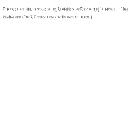
উপসংহারে বলা যায়, বাংলাদেশের ব্লু ইকোনমিতে অর্থনৈতিক প্রবৃদ্ধি চালানো, দারিদ্র্য
বিমোচন এবং টেকসই উন্নয়নের জন্য অপার সম্ভাবনা রয়েছে।