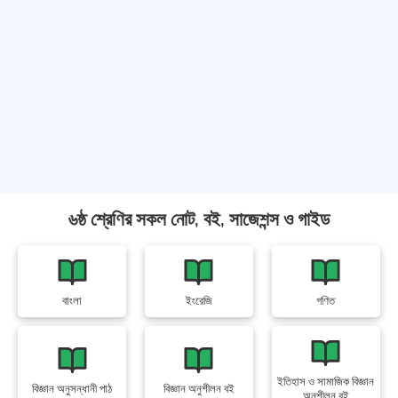
৬ষ্ঠ শ্রেণির সকল নোট, বই, সাজেশন্স ও গাইড
বাংলা
ইংরেজি
গণিত
ইতিহাস ও সামাজিক বিজ্ঞান
বিজ্ঞান অনুসন্ধানী পাঠ
বিজ্ঞান অনুশীলন বই
অনুশীলন বই