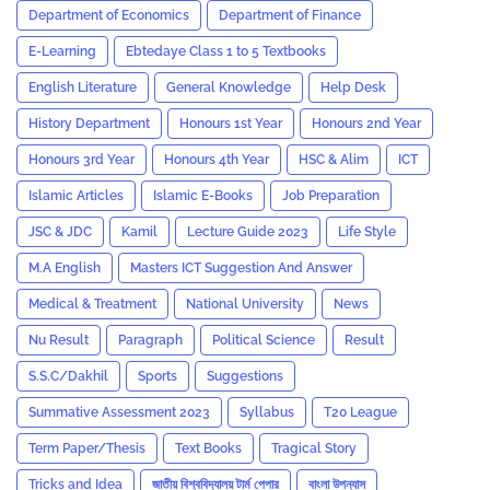
Department of Economics
Department of Finance
E-Learning
Ebtedaye Class 1 to 5 Textbooks
English Literature
General Knowledge
Help Desk
History Department
Honours 1st Year
Honours 2nd Year
Honours 3rd Year
Honours 4th Year
HSC & Alim
ICT
Islamic Articles
Islamic E-Books
Job Preparation
JSC & JDC
Kamil
Lecture Guide 2023
Life Style
M.A English
Masters ICT Suggestion And Answer
Medical & Treatment
National University
News
Nu Result
Paragraph
Political Science
Result
S.S.C/Dakhil
Sports
Suggestions
Summative Assessment 2023
‍Syllabus
T20 League
Term Paper/Thesis
Text Books
Tragical Story
Tricks and ‍Idea
জাতীয় বিশ্ববিদ্যালয় টার্ম পেপার
বাংলা উপন্যাস