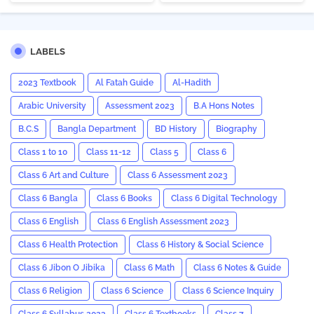
LABELS
2023 Textbook
Al Fatah Guide
Al-Hadith
Arabic University
Assessment 2023
B.A Hons Notes
B.C.S
Bangla Department
BD History
Biography
Class 1 to 10
Class 11-12
Class 5
Class 6
Class 6 Art and Culture
Class 6 Assessment 2023
Class 6 Bangla
Class 6 Books
Class 6 Digital Technology
Class 6 English
Class 6 English Assessment 2023
Class 6 Health Protection
Class 6 History & Social Science
Class 6 Jibon O Jibika
Class 6 Math
Class 6 Notes & Guide
Class 6 Religion
Class 6 Science
Class 6 Science Inquiry