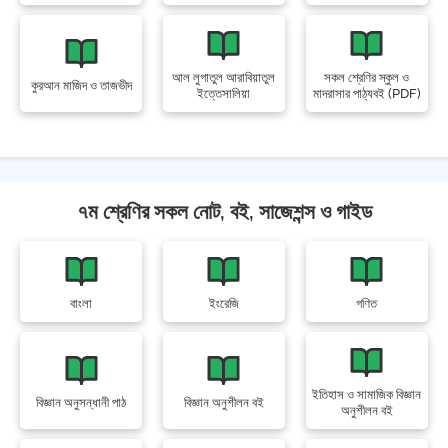
আল লুগাতুল আরাবিয়াতুল
সকল শ্রেণির স্কুল ও
কুরআন মাজিদ ও তাজভীদ
ইত্তেসালিয়া
মাদরাসার পাঠ্যবই (PDF)
৭ম শ্রেণির সকল নোট, বই, সাজেশন্স ও গাইড
বাংলা
ইংরেজি
গণিত
ইতিহাস ও সামাজিক বিজ্ঞান
বিজ্ঞান অনুসন্ধানী পাঠ
বিজ্ঞান অনুশীলন বই
অনুশীলন বই