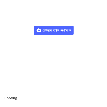
ফেইসবুক স্টাডি গ্রুপ লিংক