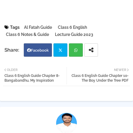
Tags
Al Fatah Guide
Class 6 English
Class 6 Notes & Guide
Lecture Guide 2023
Facebook
Twi
Wh
OLDER
NEWER
Class 6 English Guide Chapter 8-
Class 6 English Guide Chapter 10-
tter
atsa
Bangabandhu, My Inspiration
The Boy Under the Tree PDF
pp