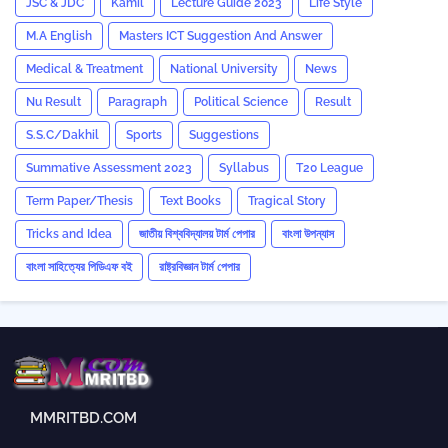
JSC & JDC
Kamil
Lecture Guide 2023
Life Style
M.A English
Masters ICT Suggestion And Answer
Medical & Treatment
National University
News
Nu Result
Paragraph
Political Science
Result
S.S.C/Dakhil
Sports
Suggestions
Summative Assessment 2023
‍Syllabus
T20 League
Term Paper/Thesis
Text Books
Tragical Story
Tricks and ‍Idea
জাতীয় বিশ্ববিদ্যালয় টার্ম পেপার
বাংলা উপন্যাস
বাংলা সাহিত্যের পিডিএফ বই
রাষ্ট্রবিজ্ঞান টার্ম পেপার
MMRITBD.COM