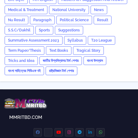
Medical & Treatment
National University
News
Nu Result
Paragraph
Political Science
Result
S.S.C/Dakhil
Sports
Suggestions
Summative Assessment 2023
‍Syllabus
T20 League
Term Paper/Thesis
Text Books
Tragical Story
Tricks and ‍Idea
জাতীয় বিশ্ববিদ্যালয় টার্ম পেপার
বাংলা উপন্যাস
বাংলা সাহিত্যের পিডিএফ বই
রাষ্ট্রবিজ্ঞান টার্ম পেপার
MMRITBD.COM