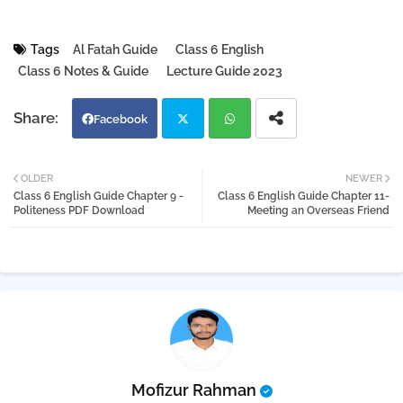
Tags
Al Fatah Guide
Class 6 English
Class 6 Notes & Guide
Lecture Guide 2023
Facebook
Twi
Wh
OLDER
NEWER
Class 6 English Guide Chapter 9 -
Class 6 English Guide Chapter 11-
tter
atsa
Politeness PDF Download
Meeting an Overseas Friend
pp
Mofizur Rahman