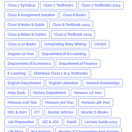
Class 7 Syllabus
Class 7 Textbooks
Class 7 Textbooks 2024
Class 8 Assignment Solution
Class 8 Books
Class 8 Notes & Guide
Class 8 Textbook 2024
Class 9 Notes & Guides
Class 9 Textbook 2024
Class 9-10 Books
Completing Story Writing
Cricket
Degree 1st Year
Department of Accounting
Department of Economics
Department of Finance
E-Learning
Ebtedaye Class 1 to 5 Textbooks
English Department
English Literature
General Knowledge
Help Desk
History Department
Honours 1st Year
Honours 2nd Year
Honours 3rd Year
Honours 4th Year
HSC & Alim
ICT
Islamic Articles
Islamic E-Books
Job Preparation
JSC & JDC
Kamil
Lecture Guide 2023
Life Style
M.A English
Masters ICT Suggestion And Answer