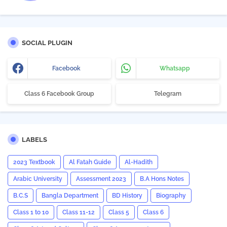
SOCIAL PLUGIN
Facebook
Whatsapp
Class 6 Facebook Group
Telegram
LABELS
2023 Textbook
Al Fatah Guide
Al-Hadith
Arabic University
Assessment 2023
B.A Hons Notes
B.C.S
Bangla Department
BD History
Biography
Class 1 to 10
Class 11-12
Class 5
Class 6