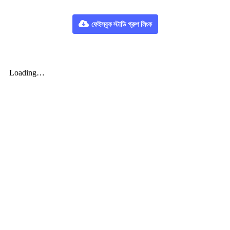
ফেইসবুক স্টাডি গ্রুপ লিংক