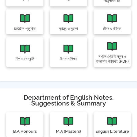
অনুশীলন বই
ডিজিটাল প্রযুক্তি
স্বাস্থ্য ও সুরক্ষা
জীবন ও জীবিকা
সপ্তম শ্রেণির স্কুল ও
শিল্প ও সংস্কৃতি
ইসলাম শিক্ষা
মাদরাসার পাঠ্যবই (PDF)
Department of English Notes,
Suggestions & Summary
B.A Honours
M.A (Masters)
English Literature