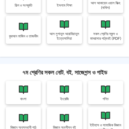
আল আকায়েদ ওয়াল ফিক্হ
শিল্প ও সংস্কৃতি
ইসলাম শিক্ষা
(দাখিল)
আল লুগাতুল আরাবিয়াতুল
সকল শ্রেণির স্কুল ও
কুরআন মাজিদ ও তাজভীদ
ইত্তেসালিয়া
মাদরাসার পাঠ্যবই (PDF)
৭ম শ্রেণির সকল নোট, বই, সাজেশন্স ও গাইড
বাংলা
ইংরেজি
গণিত
ইতিহাস ও সামাজিক বিজ্ঞান
বিজ্ঞান অনুসন্ধানী পাঠ
বিজ্ঞান অনুশীলন বই