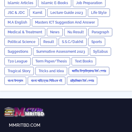
Islamic Articles
Islamic E-Books
Job Preparation
JSC & JDC
Kamil
Lecture Guide 2023
Life Style
M.A English
Masters ICT Suggestion And Answer
Medical & Treatment
News
Nu Result
Paragraph
Political Science
Result
S.S.C/Dakhil
Sports
Suggestions
Summative Assessment 2023
‍Syllabus
T20 League
Term Paper/Thesis
Text Books
Tragical Story
Tricks and ‍Idea
জাতীয় বিশ্ববিদ্যালয় টার্ম পেপার
বাংলা উপন্যাস
বাংলা সাহিত্যের পিডিএফ বই
রাষ্ট্রবিজ্ঞান টার্ম পেপার
MMRITBD.COM