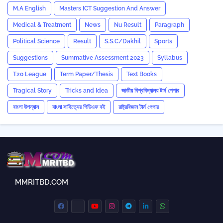
M.A English
Masters ICT Suggestion And Answer
Medical & Treatment
News
Nu Result
Paragraph
Political Science
Result
S.S.C/Dakhil
Sports
Suggestions
Summative Assessment 2023
‍Syllabus
T20 League
Term Paper/Thesis
Text Books
Tragical Story
Tricks and ‍Idea
জাতীয় বিশ্ববিদ্যালয় টার্ম পেপার
বাংলা উপন্যাস
বাংলা সাহিত্যের পিডিএফ বই
রাষ্ট্রবিজ্ঞান টার্ম পেপার
MMRITBD.COM