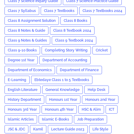
Class 7 Science Inquiry Guide
Class 7 Science Practice Guide
Class 7 Syllabus
Class 7 Textbooks
Class 7 Textbooks 2024
Class 8 Assignment Solution
Class 8 Books
Class 8 Notes & Guide
Class 8 Textbook 2024
Class 9 Notes & Guides
Class 9 Textbook 2024
Class 9-10 Books
Completing Story Writing
Cricket
Degree 1st Year
Department of Accounting
Department of Economics
Department of Finance
E-Learning
Ebtedaye Class 1 to 5 Textbooks
English Literature
General Knowledge
Help Desk
History Department
Honours 1st Year
Honours 2nd Year
Honours 3rd Year
Honours 4th Year
HSC & Alim
ICT
Islamic Articles
Islamic E-Books
Job Preparation
JSC & JDC
Kamil
Lecture Guide 2023
Life Style