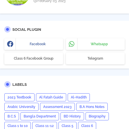
সিলেবাস (ইংরেজী বিভাগ)- জাতীয় বিশ্ববিদ্যালয় | Download PDF
February 03, 2023
SOCIAL PLUGIN
Facebook
Whatsapp
Class 6 Facebook Group
Telegram
LABELS
2023 Textbook
Al Fatah Guide
Al-Hadith
Arabic University
Assessment 2023
B.A Hons Notes
B.C.S
Bangla Department
BD History
Biography
Class 1 to 10
Class 11-12
Class 5
Class 6