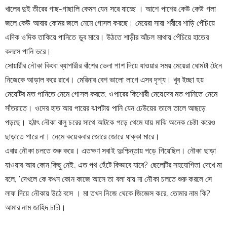
খালের দুই তীরের গাছ-গাছালি কেমন যেন সরে যাচ্ছে । আশে পাশের কেউ কেউ গলা 
জলে কেউ আবার কোমর জলে নেমে গোসল করছে। মেয়েরা সারা শরীরে শাড়ি পেঁচিয়ে 
এদিক ওদিক তাকিয়ে পানিতে ডুব মারে। উঠতে শাড়ীর আঁচল মাথায় পেঁচিয়ে হাতের 
কলসে পানি ভরে।
সোয়ারীর নৌকা কিংবা ব্যাপারীর বাঁশের ভেলা পাশ দিয়ে যাওয়ার সময় মেয়েরা ঘোমটা টেনে 
নিজেকে আড়াল করে রাখে। মেরিনার বেশ ভালো লাগে এসব দৃশ্য। খুব ইচ্ছা হয় 
মেয়েটির মত পানিতে নেমে গোসল করতে, ওপারের কিশোরী মেয়েদের মত পানিতে নেমে 
সাঁতরাতে। ওদের হাত আর পায়ের ঝাপটায় পানি যেন ঢেউয়ের তালে তালে আছড়ে 
পড়ছে। হঠাৎ নৌকা বালু চরের সাথে আটকে পড়ে থেমে যায় মাঝি অনেক চেষ্টা করেও 
ছাড়াতে পারে না। নেমে কয়েকবার জোরে জোরে ধাক্কা মারে।
এবার নৌকা চলতে শুরু করে। এতক্ষণ সবাই দুঃশ্চিন্তায় পড়ে গিয়েছিল। নৌকা ছাড়া 
যাওয়ার আর কোন কিছু নেই, এত পথ হেঁটে কিভাবে যাবে? ছেলেটির সহযোগিতা দেখে মা 
বলে, 'দেখলে কে কখন কোন কাজে আসে তা বলা যায় না নৌকা চলতে শুরু করলে সে 
লাফ দিয়ে নৌকায় উঠে বসে । মা তখন নিজে থেকে জিজ্ঞেস করে, তোমার নাম কি? 
আমার নাম জাহিদ চাচী।