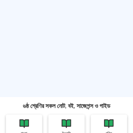
৬ষ্ঠ শ্রেণির সকল নোট, বই, সাজেশন্স ও গাইড