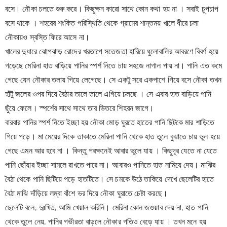
বসে। নৌকা চলতে শুরু করে। কিছুক্ষন কারো সাথে কোন কথা হয় না । সবাই চুপচাপ 
বসে থাকে । শহরের শংকিত পরিস্থিতি থেকে গ্রামের শান্তময় খালে ধীরে চলা 
নৌকায়ও স্বস্তি ফিরে আসে না।
খালের দুধারে 
ঝোপঝাড় রোদের খরতাপে সতেজতা হারিয়ে ধুলোবালির আবরণে বিবর্ণ হয়ে 
গড়েছে মেরিনা হাত বাড়িয়ে পানির স্পর্শ নিতে চায় সহজে নাগাল পায় না। পানি এত কমে 
গেছে যেন নৌকার তলায় গিয়ে লেগেছে। সে একটু সরে একপাশে গিয়ে বসে নৌকা তখন 
হাঁটু জলের ওপর দিয়ে বৈঠার তালে তালে এগিয়ে চলছে । সে এবার হাত বাড়িয়ে পানি 
ছুঁয়ে ফেলে। স্পর্শের সাথে সাথে তার ভিতরে শিহরন জাগে।
বারবার পানির স্পর্শ নিতে ইচ্ছা হয় নৌকা মোড় ঘুরতে হাতের পানি ছিটকে মার শাড়িতে 
গিয়ে পড়ে। মা মেয়ের দিকে তাকাতে মেরিনা পানি থেকে হাত তুলে বুঝাতে চায় ভুল হয়ে 
গেছে এমন আর হবে না । কিন্তু পরক্ষনেই আবার ভুলে যায় । কিছুদূর যেতে না যেতে 
পানি ছোঁয়ার ইচ্ছা সামলে রাখতে পারে না। আবারও পানিতে হাত নামিয়ে দেয়। মাঝির 
বৈঠা থেকে পানি ছিটিয়ে পড়ে হাতটিতে। সে চমকে উঠে তাকিয়ে দেখে ছেলেটির হাতে 
বৈঠা মাঝি দাঁড়িয়ে লম্বা বাঁশে ভর দিয়ে নৌকা ঘুরাতে চেষ্টা করছে।
ছেলেটি বলে, দুঃখিত, আমি খেয়াল করিনি। মেরিনা কোন জওয়াব দেয় না, হাত পানি 
থেকে তুলে নেয়, পানির গভীরতা বাড়লে নৌকার গতিও বেড়ে যায় । তখন মনে হয় 