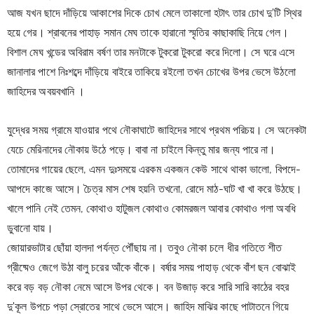
আজ যখন ছাদে দাঁড়িয়ে আকাশের দিকে চোখ মেলে তাকালো হটাৎ তার চোখ দু'টি স্থির 
হয়ে গের। শ্রাবনের পাহাড় সমান মেঘ তাকে হারানো স্মৃতির কাছাকাছি নিয়ে গেল। 
বিশাল মেঘ খন্ডের অবিরাম বর্ষণ তার মনটাকে টুকরো টুকরো করে দিলো। সে ঘরে এসে 
জানালার পাশে নিঃশব্দে দাঁড়িয়ে বাইরে তাকিয়ে রইলো তখন চোখের উপর ভেসে উঠলো 
জাহিদের অবয়বখানি ।
যুদ্ধের সময় গ্রামে যাওয়ার পথে নৌকাঘাটে জাহিদের সাথে প্রথম পরিচয়। সে অনেকটা 
যেচে মেরিনাদের নৌকায় উঠে পড়ে। বাবা না চাইলে কিন্তু মার জন্য পারে না। 
তোমাদের গায়ের ছেলে, এমন দুঃসময়ে এরকম একজন কেউ সাথে থাকা ভালো, বিপদে-
আপদে কাজে আসে। চৈত্র মাস শেষ হয়নি তখনো, রোদে মাঠ-ঘাট খা খা করে উঠছে। 
খালে পানি নেই তেমন, কোথাও হাটুজল কোথাও কোমরজল আবার কোথাও গলা অবধি 
ডুবানো যায়।
জোয়ারভাটার ছোঁয়া হালদা পর্যন্ত পৌঁছায় না। তবুও নৌকা চলে ধীর গতিতে শীত 
গ্রীষ্মেও জেগে উঠা বালু চরের আঁকে বাঁকে। বর্ষার সময় পাহাড় থেকে বাঁশ ছন বোঝাই 
করে বড় বড় নৌকা নেমে আসে উপর থেকে। বন উজাড় করে সারি সারি কাঠের বহর 
দু'কূল উপচে পড়া স্রোতের সাথে ভেসে আসে। জাহিদ মাঝির কাছে পাটাতনে গিয়ে 