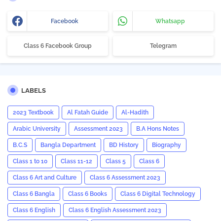
Facebook
Whatsapp
Class 6 Facebook Group
Telegram
LABELS
2023 Textbook
Al Fatah Guide
Al-Hadith
Arabic University
Assessment 2023
B.A Hons Notes
B.C.S
Bangla Department
BD History
Biography
Class 1 to 10
Class 11-12
Class 5
Class 6
Class 6 Art and Culture
Class 6 Assessment 2023
Class 6 Bangla
Class 6 Books
Class 6 Digital Technology
Class 6 English
Class 6 English Assessment 2023