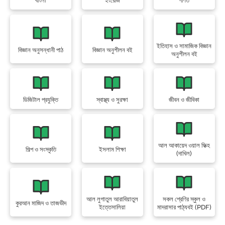
বাংলা
ইংরেজি
গণিত
ইতিহাস ও সামাজিক বিজ্ঞান
বিজ্ঞান অনুসন্ধানী পাঠ
বিজ্ঞান অনুশীলন বই
অনুশীলন বই
ডিজিটাল প্রযুক্তি
স্বাস্থ্য ও সুরক্ষা
জীবন ও জীবিকা
আল আকায়েদ ওয়াল ফিক্হ
শিল্প ও সংস্কৃতি
ইসলাম শিক্ষা
(দাখিল)
আল লুগাতুল আরাবিয়াতুল
সকল শ্রেণির স্কুল ও
কুরআন মাজিদ ও তাজভীদ
ইত্তেসালিয়া
মাদরাসার পাঠ্যবই (PDF)