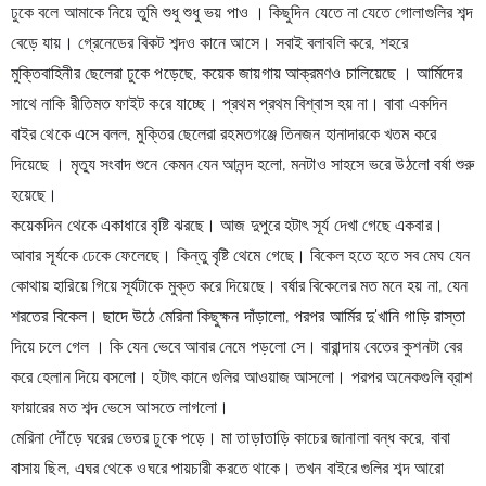
ঢুকে বলে আমাকে নিয়ে তুমি শুধু শুধু ভয় পাও । কিছুদিন যেতে না যেতে গোলাগুলির শব্দ 
বেড়ে যায়। গ্রেনেডের বিকট শব্দও কানে আসে। সবাই বলাবলি করে, শহরে 
মুক্তিবাহিনীর ছেলেরা ঢুকে পড়েছে, কয়েক জায়গায় আক্রমণও চালিয়েছে । আর্মিদের 
সাথে নাকি রীতিমত ফাইট করে যাচ্ছে। প্রথম প্রথম বিশ্বাস হয় না। বাবা একদিন 
বাইর থেকে এসে বলল, মুক্তির ছেলেরা রহমতগঞ্জে তিনজন হানাদারকে খতম করে 
দিয়েছে । মৃত্যু সংবাদ শুনে কেমন যেন আনন্দ হলো, মনটাও সাহসে ভরে উঠলো 
বর্ষা শুরু 
হয়েছে।
কয়েকদিন থেকে একাধারে বৃষ্টি ঝরছে। আজ দুপুরে হটাৎ সূর্য দেখা গেছে একবার। 
আবার সূর্যকে ঢেকে ফেলেছে। কিন্তু বৃষ্টি থেমে গেছে। বিকেল হতে হতে সব মেঘ যেন 
কোথায় হারিয়ে গিয়ে সূর্যটাকে মুক্ত করে দিয়েছে। বর্ষার বিকেলের মত মনে হয় না, যেন 
শরতের বিকেল। ছাদে উঠে মেরিনা কিছুক্ষন দাঁড়ালো, পরপর আর্মির দু'খানি গাড়ি রাস্তা 
দিয়ে চলে গেল । কি যেন ভেবে আবার নেমে পড়লো সে। বারান্দায় বেতের কুশনটা বের 
করে হেলান দিয়ে বসলো। হটাৎ কানে গুলির আওয়াজ আসলো। পরপর অনেকগুলি ব্রাশ 
ফায়ারের মত শব্দ ভেসে আসতে লাগলো।
মেরিনা দৌঁড়ে ঘরের ভেতর ঢুকে পড়ে। মা তাড়াতাড়ি কাচের জানালা বন্ধ করে, বাবা 
বাসায় ছিল, এঘর থেকে ওঘরে পায়চারী করতে থাকে। তখন বাইরে গুলির শব্দ আরো 