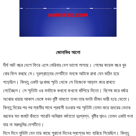
জোনাকির আলো
দীর্ঘ আট বছর দেশে ফিরে এসে মেরিনার বেশ ভালো লাগছে। শেষের কয়েক বছর খুব 
বোর ফিল করছে সে। দূরপ্রাচ্যের দেশটিতে মনকে আটকে রাখা যেন কঠিন হয়ে 
পড়েছিল। কিন্তু একটা দুঃখময় স্মৃতি থেকে সে নিজেকে আড়াল করে রাখতে 
পেরেিেছল। সে স্মৃতিটা ওর মনটাকে কখনো কখনো কাঁপিয়ে দিতো। বিশেষ করে বর্ষায় 
অঝোর ধারায় আকাশ ভেঙ্গে যখন বৃষ্টি নামতো তখন তার মনটা ভীষন ভারী হয়ে যেতো। 
কিন্তু বিয়ের পর পর স্বামীর সাথে প্রবাসী হওয়ার পর স্মৃতিটা তেমন করে হৃদয়ের ভেতর 
বরফের মত জমাট বাঁধতে পারেনি অবিরাম বর্ষণতো দুঃস্বপ্ন, বৃষ্টির শব্দও তেমন একটা শুনা 
যায় না মরুভূমির দেশটিতে।
দিনে দিনে মুভিটা যেন তার কাছে পুরানো দিনের স্বপ্নের মত হারিয়ে গিয়েছিল। কিন্তু 