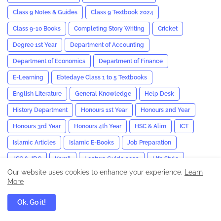
Class 9 Notes & Guides
Class 9 Textbook 2024
Class 9-10 Books
Completing Story Writing
Cricket
Degree 1st Year
Department of Accounting
Department of Economics
Department of Finance
E-Learning
Ebtedaye Class 1 to 5 Textbooks
English Literature
General Knowledge
Help Desk
History Department
Honours 1st Year
Honours 2nd Year
Honours 3rd Year
Honours 4th Year
HSC & Alim
ICT
Islamic Articles
Islamic E-Books
Job Preparation
JSC & JDC
Kamil
Lecture Guide 2023
Life Style
Our website uses cookies to enhance your experience.
Learn
M.A English
Masters ICT Suggestion And Answer
More
Medical & Treatment
News
Nu Result
Paragraph
Ok, Go it!
Political Science
Result
S.S.C/Dakhil
Sports