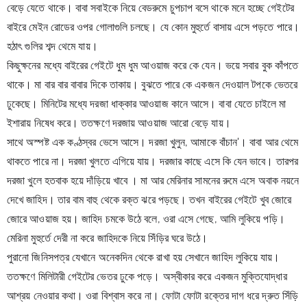
বেড়ে যেতে থাকে। বাবা সবাইকে নিয়ে বেডরুমে চুপচাপ বসে থাকে মনে হচ্ছে গেইটের 
বাইরে মেইন রোডের ওপর গোলাগুলি চলছে। যে কোন মুহুর্তে বাসায় এসে পড়তে পারে। 
হঠাৎ গুলির শব্দ থেমে যায়।
কিছুক্ষনের মধ্যে বাইরের গেইটে ধুম ধুম আওয়াজ করে কে যেন। ভয়ে সবার বুক কাঁপতে 
থাকে। মা বার বার বাবার দিকে তাকায়। বুঝতে পারে কে একজন দেওয়াল টপকে ভেতরে 
ঢুকেছে। মিনিটের মধ্যে দরজা ধাক্কার আওয়াজ কানে আসে। বাবা যেতে চাইলে মা 
ইশারায় নিষেধ করে। ততক্ষণে দরজায় আওয়াজ আরো 
বেড়ে যায়।
সাথে অস্পষ্ট এক কণ্ঠস্বর ভেসে আসে। দরজা খুলুন, আমাকে বাঁচান'। বাবা আর থেমে 
থাকতে পারে না। দরজা খুলতে এগিয়ে যায়। দরজার কাছে এসে কি যেন ভাবে। তারপর 
দরজা খুলে হতবাক হয়ে দাঁড়িয়ে খাবে । মা আর মেরিনার সামনের রুমে এসে অবাক নয়নে 
দেখে জাহিদ। তার বাম বাহু থেকে রক্ত ঝরে পড়ছে। তখন বাইরের গেইটে খুব জোরে 
জোরে আওয়াজ হয়। জাহিদ চমকে উঠে বলে, ওরা এসে গেছে, আমি লুকিয়ে পড়ি। 
মেরিনা মুহুর্তে দেরী না করে জাহিদকে নিয়ে সিঁড়ির ঘরে উঠে।
পুরানো জিনিসপত্র যেখানে অনেকদিন থেকে রাখা হয় সেখানে জাহিদ লুকিয়ে যায়। 
ততক্ষণে মিলিটারী গেইটের ভেতর ঢুকে পড়ে। অস্বীকার করে একজন মুক্তিযোদ্ধার 
আশ্রয় নেওয়ার কথা। ওরা বিশ্বাস করে না। ফোটা ফোটা রক্তের দাগ ধরে দ্রুত সিঁড়ি 