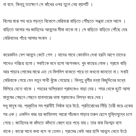
না বলে, কিন্তু ততক্ষণে সে কাঁধের ওপর তুলে নেয় ব্যাগটি ।
বিলের মাঝ পথ ধরে পড়ন্ত বিকেলে মেরিনারা বাড়িতে পৌঁছতে সন্ধ্যা নেমে আসে । 
বাড়িতে আসার পর জাহিদের আনন্দের সীমা থাকে না। সে বাড়িতে বাড়িতে পৌঁছে দেয় 
মেরিনাদের গাঁয়ে আসার সংবাদ ।
কয়েকদিন বেশ আনন্দে কেটে গেল । যাদের সাথে কোনদিন দেখা হয়নি আগে তাদের 
সাথেও পরিচয় হলো। সবাইকে মনে হলো আপনজন, খুব কাছের লোক। গ্রামে বাড়ি 
আর পাড়ার লোকের মাঝে এত যে মিলমিশ থাকতে পারে তা কখনো জানতো না। সবাই 
মেরিনাকে পেয়ে যেন নতুন সাথী খুঁজে পেয়েছে। কিন্তু খুশীর বন্যা কিছুদিনের মধ্যে 
মিলিয়ে যেতে থাকে । শহরের অস্থিরতা গ্রামকেও নাড়া দেয়। শহর থেকে ছুটে আসা 
মানুষের পেছনে পেছনে হানাদারের থাবা গ্রামকেও বিপন্ন করে দেয়।
শুধু মানুষ নয়, প্রকৃতির সব প্রানীই নির্বাক হয়ে উঠে, প্রতিরোধের সিঁড়ি তৈরী করে একের 
পর এক। একদিন খবর হয় জাহিদসহ আরো পাঁচজন পাড়ার তরুন ছেলে মুক্তিযুদ্ধে চলে 
গেছে। জাহিদের মা কাঁদতে কাঁদতে বেহুশ হয়ে পড়ে যায়। তার বাবা নিঃশব্দে বসে 
থাকে। কারো সাথে কথা বলে না তেমন। গ্রামের কেউ আর হাসি আনন্দে মেতে উঠে 