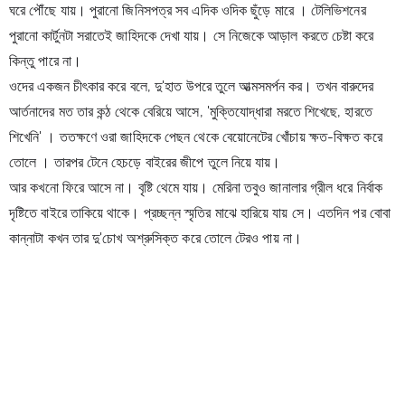
ঘরে পৌঁছে যায়। পুরানো জিনিসপত্র সব এদিক ওদিক ছুঁড়ে মারে । টেলিভিশনের 
পুরানো কার্টুনটা সরাতেই জাহিদকে দেখা যায়। সে নিজেকে আড়াল করতে চেষ্টা করে 
কিন্তু পারে না।
ওদের একজন চীৎকার করে বলে, দু'হাত উপরে তুলে আত্মসমর্পন কর। তখন বারুদের 
আর্তনাদের মত তার কন্ঠ থেকে বেরিয়ে আসে, 'মুক্তিযোদ্ধারা মরতে শিখেছে, হারতে 
শিখেনি' । ততক্ষণে ওরা জাহিদকে পেছন থেকে বেয়োনেটের খোঁচায় ক্ষত-বিক্ষত করে 
তোলে । তারপর টেনে হেচড়ে বাইরের জীপে তুলে নিয়ে যায়।
আর কখনো ফিরে আসে না। বৃষ্টি থেমে যায়। মেরিনা তবুও জানালার গ্রীল ধরে নির্বাক 
দৃষ্টিতে বাইরে তাকিয়ে থাকে। প্রচ্ছন্ন স্মৃতির মাঝে হারিয়ে যায় সে। এতদিন পর বোবা 
কান্নাটা কখন তার দু'চোখ অশ্রুসিক্ত করে তোলে টেরও পায় না।