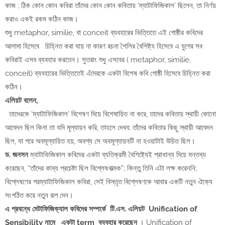
কাজ ; ঠিক কোন কোন কবিরা তাঁদের কোন কোন কবিতায় ‘ম্যাটাফিজিকাল’ ছিলেন, তা নির্ণয়
করাও একই রকম কঠিন কাজ।
শুধু metaphor, similie, বা conceit ব্যবহারের ভিত্তিতে এই গোষ্ঠীর কবিদের
আলাদা হিসেবে চিহ্নিত করা যায় না কারণ রচনা শৈলির বৈশিষ্ট্য হিসেবে এ যুগের সব
কবিরাই এসব ব্যবহার করতেন। সুতরাং শুধু এসবের ( metaphor, similie,
conceit) ব্যবহারের ভিত্তিতেই এঁদেরকে একটা বিশেষ কবি গোষ্ঠী হিসেবে চিহ্নিত করা
কঠিন।
এলিয়ট বলেন,
তাদেরকে ‘ম্যাটাফিজিকাল’ বিশেষণ দিয়ে বিশেষায়িত না করে, তাদের কবিতায় স্থায়ী কোনো
আবেদন ছিল কিনা তা যদি মূল্যায়ন করি, তাহলে দেখব; তাঁদের কবিতার কিছু স্থায়ী আবেদন
ছিল, যা পরে অবমূল্যায়িত হয়, অবশ্য সে অবমূল্যায়নটি না হওয়াটাই উচিত ছিল।
ড. জনসন
ম্যাটাফিজিকাল কবিদের একটা ব্যতিক্রমী বৈশিষ্ট্যেই প্রাধান্য দিয়ে মন্তব্য
করেছেন, “তাঁদের কাব্য প্রচেষ্টা ছিল বিশ্লেষণাত্মক”; কিন্তু তিনি এটা লক্ষ করেননি;
বিশ্লেষণের পরম্যাটাফিজিকাল কবিরা, সেই বিস্তৃত বিশ্লেষণকে আবার একটি নতুন ঐক্যে
সংগঠিত করে নতুন রূপ দেন।
এ প্রবন্ধে মেটাফিজিক্যাল কবিদের সম্পর্কে টি.এস. এলিয়ট Unification of
Sensibility নামে একটা term ব্যবহার করেছেন
। Unification of