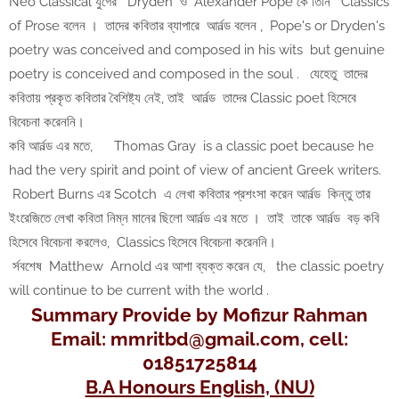
Neo Classical যুগের Dryden ও Alexander Pope কে তিনি Classics
of Prose বলেন । তাদের কবিতার ব্যাপারে আর্নল্ড বলেন , Pope's or Dryden's
poetry was conceived and composed in his wits but genuine
poetry is conceived and composed in the soul . যেহেতু তাদের
কবিতায় প্রকৃত কবিতার বৈশিষ্ট্য নেই, তাই আর্নল্ড তাদের Classic poet হিসেবে
বিবেচনা করেননি।
কবি আর্নল্ড এর মতে, Thomas Gray is a classic poet because he
had the very spirit and point of view of ancient Greek writers.
Robert Burns এর Scotch এ লেখা কবিতার প্রশংসা করেন আর্নল্ড কিন্তু তার
ইংরেজিতে লেখা কবিতা নিম্ন মানের ছিলো আর্নল্ড এর মতে । তাই তাকে আর্নল্ড বড় কবি
হিসেবে বিবেচনা করলেও, Classics হিসেবে বিবেচনা করেননি।
র্সবশেষ Matthew Arnold এর আশা ব্যক্ত করেন যে, the classic poetry
will continue to be current with the world .
Summary Provide by
Mofizur Rahman
Email: mmritbd@gmail.com, cell:
01851725814
B.A Honours English, (NU)