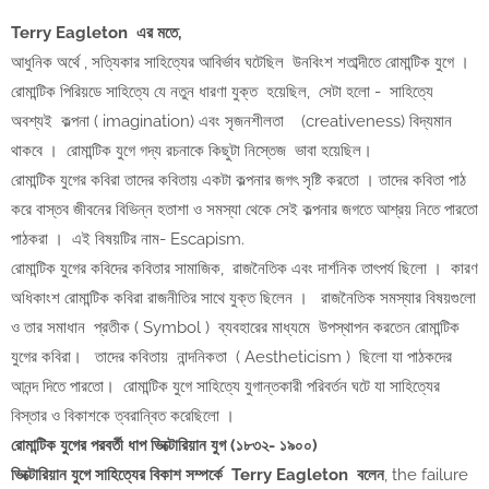
Terry Eagleton এর মতে,
আধুনিক অর্থে , সত্যিকার সাহিত্যের আবির্ভাব ঘটেছিল উনবিংশ শতাব্দীতে রোমান্টিক যুগে ।
রোমান্টিক পিরিয়ডে সাহিত্যে যে নতুন ধারণা যুক্ত হয়েছিল, সেটা হলো - সাহিত্যে
অবশ্যই কল্পনা ( imagination) এবং সৃজনশীলতা (creativeness) বিদ্যমান
থাকবে । রোমান্টিক যুগে গদ্য রচনাকে কিছুটা নিস্তেজ ভাবা হয়েছিল।
রোমান্টিক যুগের কবিরা তাদের কবিতায় একটা কল্পনার জগৎ সৃষ্টি করতো । তাদের কবিতা পাঠ
করে বাস্তব জীবনের বিভিন্ন হতাশা ও সমস্যা থেকে সেই কল্পনার জগতে আশ্রয় নিতে পারতো
পাঠকরা । এই বিষয়টির নাম- Escapism.
রোমান্টিক যুগের কবিদের কবিতার সামাজিক, রাজনৈতিক এবং দার্শনিক তাৎপর্য ছিলো । কারণ
অধিকাংশ রোমান্টিক কবিরা রাজনীতির সাথে যুক্ত ছিলেন । রাজনৈতিক সমস্যার বিষয়গুলো
ও তার সমাধান প্রতীক ( Symbol ) ব্যবহারের মাধ্যমে উপস্থাপন করতেন রোমান্টিক
যুগের কবিরা। তাদের কবিতায় নান্দনিকতা ( Aestheticism ) ছিলো যা পাঠকদের
আনন্দ দিতে পারতো। রোমান্টিক যুগে সাহিত্যে যুগান্তকারী পরিবর্তন ঘটে যা সাহিত্যের
বিস্তার ও বিকাশকে ত্বরান্বিত করেছিলো ।
রোমান্টিক যুগের পরবর্তী ধাপ ভিক্টোরিয়ান যুগ (১৮৩২- ১৯০০)
ভিক্টোরিয়ান যুগে সাহিত্যের বিকাশ সম্পর্কে Terry Eagleton বলেন
, the failure