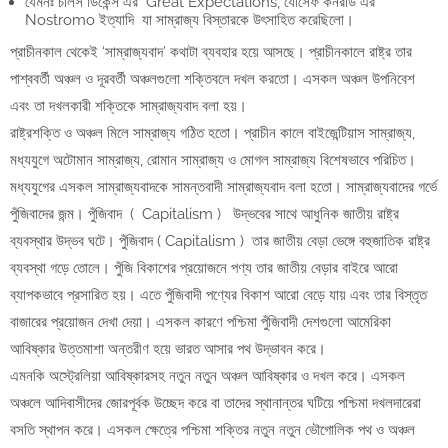
যেমনঃ চার্লস ডিকেন্স এর Great Expectations, যোসেফ কনরাড এর
Nostromo ইত্যাদি যা সাম্রাজ্য বিস্তারকে উৎসাহিত করেছিলো।
প্রাচীনকাল থেকেই ‘সাম্রাজ্যবাদ’ কথাটা ব্যবহার হয়ে আসছে। প্রাচীনকালে রাষ্ট্র তার
পাশ্ববর্তী অঞ্চল ও দূরবর্তী অঞ্চলগুলাে শক্তিবলে দখল করতাে। এসকল অঞ্চল উপনিবেশ
এবং তা দখলকারী শক্তিকে সাম্রাজ্যবাদ বলা হয়।
রাষ্ট্রশক্তি ও অঞ্চল মিলে সাম্রাজ্য গঠিত হতাে। প্রাচীন কালে বাইজেন্টিয়াস সাম্রাজ্য,
মধ্যযুগে অটোমান সাম্রাজ্য, রােমান সাম্রাজ্য ও মােগল সাম্রাজ্য বিশেষভাবে পরিচিত।
মধ্যযুগের এসকল সাম্রাজ্যবাদকে সামন্তবাদী সাম্রাজ্যবাদ বলা হতাে। সাম্রাজ্যবাদের গর্ভে
পুঁজিবাদের জন্ম। পুঁজিবাদ ( Capitalism ) উদ্ভবের সাথে আধুনিক জাতীয় রাষ্ট্র
ব্যবস্থার উদ্ভব ঘটে। পুঁজিবাদ ( Capitalism ) তার জাতীয় বেড়া ভেঙ্গে বহুজাতিক রাষ্ট্র
ব্যবস্থা গড়ে তােলে। পুঁজি বিকাশের প্রয়ােজনে পণ্য তার জাতীয় বেড়ার বাইরে আরাে
ব্যাপকভাবে প্রসারিত হয়। এতে পুঁজিবাদী পণ্যের বিকাশ আরাে বেড়ে যায় এবং তার বিস্তৃত
বাজারের প্রয়ােজন দেখা দেয়া। এসকল কারণে পশ্চিমা পুঁজিবাদী দেশগুলাে আমেরিকা
আবিষ্কার উত্তমাশা অন্তরীণ হয়ে ভারত আসার পথ উদ্ভাবন করে।
এমনকি অস্ট্রেলিয়া আবিষ্কারসহ নতুন নতুন অঞ্চল আবিষ্কার ও দখল করে। এসকল
অঞ্চলে আদিবাসীদের জোরপূর্বক উচ্ছেদ করে বা তাদের স্থানান্তর ঘটিয়ে পশ্চিমা দখলদারেরা
বসতি স্থাপন করে। এসকল ক্ষেত্রে পশ্চিমা শক্তির নতুন নতুন ভৌগােলিক পথ ও অঞ্চল