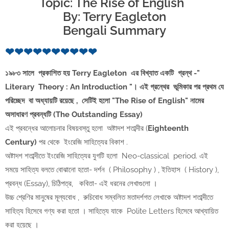
Topic: The Rise of English
By: Terry Eagleton
Bengali Summary
❤❤❤❤❤❤❤❤❤❤
১৯৮৩ সালে প্রকাশিত হয় Terry Eagleton এর বিখ্যাত একটি গ্রন্থ -"
Literary Theory : An Introduction "। এই গ্রন্থের ভূমিকার পর প্রথম যে
পরিচ্ছেদ বা অধ্যায়টি রয়েছে , সেটিই হলো "The Rise of English" নামের
অসাধারণ প্রবন্ধটি (The Outstanding Essay)
এই প্রবন্ধের আলোচনার বিষয়বস্তু হলো অষ্টাদশ শতাব্দীর (
Eighteenth
Century)
পর থেকে ইংরেজি সাহিত্যের বিকাশ .
অষ্টাদশ শতাব্দীতে ইংরেজি সাহিত্যের যুগটি হলো Neo-classical period. এই
সময়ে সাহিত্য বলতে বোঝানো হতো- দর্শন ( Philosophy ) , ইতিহাস ( History ),
প্রবন্ধ (Essay), চিঠিপত্র, কবিতা- এই ধরনের লেখাগুলো ।
উচ্চ শ্রেণির মানুষের মূল্যবোধ , রুচিবোধ সম্বলিত মতাদর্শগত লেখাকে অষ্টাদশ শতাব্দীতে
সাহিত্য হিসেবে গণ্য করা হতো । সাহিত্যে যাকে Polite Letters হিসেবে আখ্যায়িত
করা হয়েছে ।