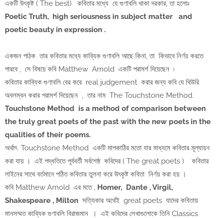
একটি উৎকৃষ্ট ( The best) কবিতার মধ্যে যে গুণাবলি থাকা দরকার, তা হলোঃ
Poetic Truth, high seriousness in subject matter and
poetic beauty in expression .
একজন পাঠক তার কবিতার মধ্যে কাব্যিক গুণাবলি আছে কিনা, তা কিভাবে নির্ণয় করতে
পারবে , সে বিষয়ে কবি Matthew Arnold একটি পরামর্শ দিয়েছেন ৷
কবিতার কাব্যিক গুণাবলি বের করে real judgement করার জন্য কবি যে থিউরি
অবলম্বন করার পরামর্শ দিয়েছেন , তার নাম The Touchstone Method.
Touchstone Method is a method of comparison between
the truly great poets of the past with the new poets in the
qualities of their poems.
অর্থাৎ Touchstone Method একটি মাপকাঠির মতো যার মাধ্যমে কবিতার মূল্যায়ন
করা যায় । এই পদ্ধতিতে পূর্ববর্তী সর্বশেষ্ঠ কবিদের ( The great poets ) কবিতার
লাইনের সাথে বর্তমানে পঠিত কবিতার তুলনা করে উৎকৃষ্ট কবিতা নির্ণয় করা হয় ।
কবি Matthew Arnold এর মতে ,
Homer, Dante , Virgil,
Shakespeare , Milton
সত্যিকার অর্থেই great poets যাদের কবিতায়
মানসম্মত কাব্যিক গুণাবলি বিরাজমান । এই কবিদের লেখাগুলোকে তিনি Classics