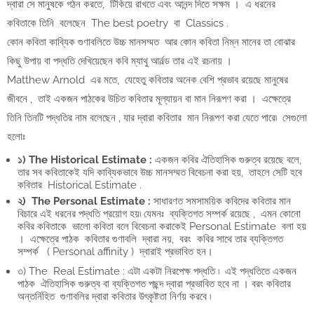
দ্বারা সে মানুষকে গঠন করতে, টিকিয়ে রাখতে এবং আনন্দ দিতে সক্ষম । এ ধরনের
কবিতাকে তিনি বলেছেন The best poetry বা Classics .
কোন কবিতা কাব্যিক গুণাবলিতে উচ্চ মানসম্মত আর কোন কবিতা নিম্ন মানের তা বোঝার
কিছু উপায় বা পদ্ধতি দেখিয়েছেন কবি ম্যাথু আর্নল্ড তার এই রচনায় ।
Matthew Arnold এর মতে, যেহেতু কবিতার অনেক বেশি প্রভাব রয়েছে মানুষের
জীবনে , তাই একজন পাঠকের উচিত কবিতার মূল্যায়ন বা মান নিরূপণ করা । এক্ষেত্রে
তিনি তিনটি পদ্ধতির নাম বলেছেন , যার দ্বারা কবিতার মান নিরূপণ করা যেতে পারে৷ সেগুলো
হলোঃ
১) The Historical Estimate :
একজন কবির ঐতিহাসিক গুরুত্ব রয়েছে বলে,
তার সব কবিতাকেই যদি কাব্যিকভাবে উচ্চ মানসম্মত বিবেচনা করা হয়, তাহলে সেটি হবে
কবিতার Historical Estimate .
২) The Personal Estimate :
সাধারণত সমসাময়িক কবিদের কবিতার মান
বিচারে এই ধরনের পদ্ধতি প্রয়োগ হয়৷ যেমনঃ ব্যক্তিগত সম্পর্ক রয়েছে , এমন কোনো
কবির কবিতাকে ভালো কবিতা বলে বিবেচনা করাকেই Personal Estimate বলা হয়
। এক্ষেত্রে পাঠক কবিতার গুণাবলি দ্বারা নয়, বরং কবির সাথে তার ব্যক্তিগত
সম্পর্ক ( Personal affinity ) দ্বারাই প্রভাবিত হন।
৩) The Real Estimate : এটা একটা নিরপেক্ষ পদ্ধতি ৷ এই পদ্ধতিতে একজন
পাঠক ঐতিহাসিক গুরুত্ব বা ব্যক্তিগত পছন্দ দ্বারা প্রভাবিত হবে না । বরং কবিতার
অন্তর্নিহিত গুণাবলির দ্বারা কবিতার উৎকৃষ্টতা নির্ণয় করবে ৷