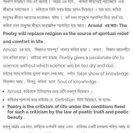
প্রকাশ করেছেন তার এই রচনায়। আর্নল্ড এর মতে , কবিতা জীবনেরই প্রতিচ্ছবি এবং
জীবনের সমালোচনা । কবিতাকে তিনি সবার উচ্চে আসন দিয়েছেন । তার মতে, কবিতা
মানুষের জীবনে আবেগের সংযোজন ঘটায় । ধর্ম যখন মানুষকে প্রশান্তি দিতে ব্যর্থ হয়,
কবিতা তখন মানুষের জীবনে আধ্যাত্মিক প্রশান্তি বয়ে আনে ৷
Arnold এর মতে- The
Poetry will replace religion as the source of spiritual relief
and comfort in life .
Arnold এর মতে, বিজ্ঞানও অসম্পূর্ণ থাকবে কবিতা ছাড়া । কারণ , বিজ্ঞান আবেগহীন
হবে কবিতা ছাড়া। তাইতো বলা হয়েছে, Poetry gives a passionate life to
science without which science will be too dry and dull .
দর্শনের সাথে কবিতার তুলনা করলে দেখা যায়, দর্শনে false show of knowledge
বিদ্যমান আছে , কিন্তু কবিতা হলো Soul of knowledge .
Arnold কবিতাকে ইতিহাসের চেয়ে বেশি গুরুত্ব দিয়েছেন ।
কবিতার প্রশংসা করে কবিতার যে Definition তিনি দিয়েছেন, তা হলোঃ
Poetry is the criticism of life under the conditions fixed
for such a criticism by the law of poetic truth and poetic
beauty .
ম্যাথু আর্নল্ড এর মতে, কাব্যিক গুণাবলি আছে এমন কবিতার একটি চমৎকার শক্তি আছে যা