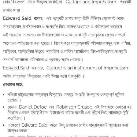
কোন বিষয়গুলো তাকে উদ্ভুদ্ধ করেছিলো Culture and Imperialism গ্রন্থটি
লেখার জন্য ।
Edward Said বলেন,
এই গ্রন্থটি লেখার জন্য তিনি বিভিন্ন প্রেক্ষাপট থেকে
সাম্রাজ্যবাদ, উপনিবেশবাদ ও সংস্কৃতি নিয়ে অনেক অধ্যায়ন ও পর্যালোচনা করেছেন ।
এই প্রবন্ধে সাম্রাজ্যবাদ উপনিবেশবাদ ও এদের দ্বারা সৃষ্ট সাংস্কৃতিক ক্ষেত্র সম্পর্কে
আলােচনা-পর্যালােচনা করা হয়েছে। বিশেষ করে সাম্রাজ্যবাদী পশ্চিমাদেশসমূহ এবং এশিয়া,
আফ্রিকা, অস্ট্রেলিয়া উত্তর আমেরিকা ও লাতিন আমেরিকার শিল্প-সাহিত্যসহ সংস্কৃতি
সম্পর্কে আলােচনা পর্যালােচনা এ প্রবন্ধে স্থান পেয়েছে।
Edward Said এর মতে, Culture is an instrument of Imperialism .
অর্থাৎ সাম্রাজ্য বিস্তারের একটা উপায় হলো সংস্কৃতি ।
লেখকের মতে,
পশ্চিমা রাষ্ট্রগুলোর সাম্রাজ্য বিস্তারের ক্ষেত্রে ইংরেজি উপন্যাস গুরুত্বপূর্ণ ভূমিকা
রেখেছে ।
যেমনঃ Daniel Defoe এর Robinson Crusoe. এই উপন্যাসে দেখানো হয়
কিভাবে একজন ইউরোপীয়ান ইউরোপের বাইরে দূরবর্তী এক দ্বীপে গিয়ে সাম্রাজ্য সৃষ্টি
করেছিলো ।
এক্ষেত্রে Edward Said আরো কিছু লেখকের লেখার সাম্রাজ্যবাদী প্রভাবের কথা
উল্লেখ করেন।