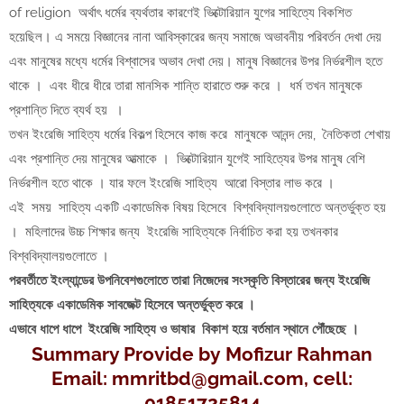
of religion অর্থাৎ ধর্মের ব্যর্থতার কারণেই ভিক্টোরিয়ান যুগের সাহিত্যে বিকশিত
হয়েছিল। এ সময়ে বিজ্ঞানের নানা আবিস্কারের জন্য সমাজে অভাবনীয় পরিবর্তন দেখা দেয়
এবং মানুষের মধ্যে ধর্মের বিশ্বাসের অভাব দেখা দেয়। মানুষ বিজ্ঞানের উপর নির্ভরশীল হতে
থাকে । এবং ধীরে ধীরে তারা মানসিক শান্তি হারাতে শুরু করে । ধর্ম তখন মানুষকে
প্রশান্তি দিতে ব্যর্থ হয় ।
তখন ইংরেজি সাহিত্য ধর্মের বিকল্প হিসেবে কাজ করে মানুষকে আনন্দ দেয়, নৈতিকতা শেখায়
এবং প্রশান্তি দেয় মানুষের আত্মাকে । ভিক্টোরিয়ান যুগেই সাহিত্যের উপর মানুষ বেশি
নির্ভরশীল হতে থাকে । যার ফলে ইংরেজি সাহিত্য আরো বিস্তার লাভ করে ।
এই সময় সাহিত্য একটি একাডেমিক বিষয় হিসেবে বিশ্ববিদ্যালয়গুলোতে অন্তর্ভুক্ত হয়
। মহিলাদের উচ্চ শিক্ষার জন্য ইংরেজি সাহিত্যকে নির্বাচিত করা হয় তখনকার
বিশ্ববিদ্যালয়গুলোতে ।
পরবর্তীতে ইংল্যান্ডের উপনিবেশগুলোতে তারা নিজেদের সংস্কৃতি বিস্তারের জন্য ইংরেজি
সাহিত্যকে একাডেমিক সাবজেক্ট হিসেবে অন্তর্ভুক্ত করে ।
এভাবে ধাপে ধাপে ইংরেজি সাহিত্য ও ভাষার বিকাশ হয়ে বর্তমান স্থানে পৌঁছেছে ।
Summary Provide by
Mofizur Rahman
Email: mmritbd@gmail.com, cell:
01851725814