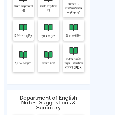
ইতিহাস ও
বিজ্ঞান অনুসন্ধানী
বিজ্ঞান অনুশীলন
সামাজিক বিজ্ঞান
পাঠ
বই
অনুশীলন বই
ডিজিটাল প্রযুক্তি
স্বাস্থ্য ও সুরক্ষা
জীবন ও জীবিকা
সপ্তম শ্রেণির
শিল্প ও সংস্কৃতি
ইসলাম শিক্ষা
স্কুল ও মাদরাসার
পাঠ্যবই (PDF)
Department of English
Notes, Suggestions &
Summary