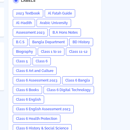
LABELS
2023 Textbook
Al Fatah Guide
Al-Hadith
Arabic University
Assessment 2023
B.A Hons Notes
B.C.S
Bangla Department
BD History
Biography
Class 1 to 10
Class 11-12
Class 5
Class 6
Class 6 Art and Culture
Class 6 Assessment 2023
Class 6 Bangla
Class 6 Books
Class 6 Digital Technology
Class 6 English
Class 6 English Assessment 2023
Class 6 Health Protection
Class 6 History & Social Science