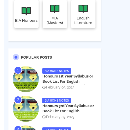
M.A
English
B.A Honours
(Masters)
Literature
POPULAR POSTS
B.A HONS NOTES
Honours 1st Year Syllabus or
Book List For English
Department - অনার্স ১ম বর্ষের সিলেবাস
February 03, 2023
PDF
B.A HONS NOTES
Honours 3rd Year Syllabus or
Book List For English
Department - অনার্স ৩য় বর্ষের সিলেবাস
February 03, 2023
PDF