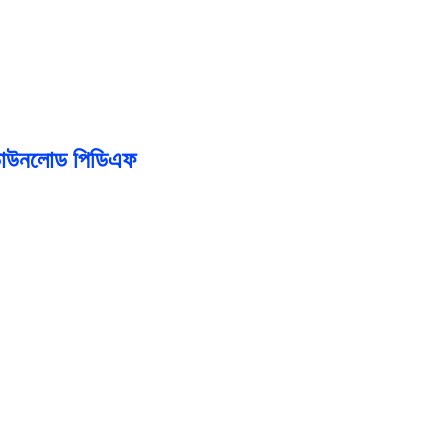
াউনলোড পিডিএফ