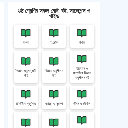
৬ষ্ঠ শ্রেণির সকল নোট, বই, সাজেশন্স ও
গাইড
বাংলা
ইংরেজি
গণিত
ইতিহাস ও
বিজ্ঞান অনুসন্ধানী
বিজ্ঞান অনুশীলন
সামাজিক বিজ্ঞান
পাঠ
বই
অনুশীলন বই
ডিজিটাল প্রযুক্তি
স্বাস্থ্য ও সুরক্ষা
জীবন ও জীবিকা