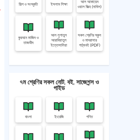
আল আকায়েদ
শিল্প ও সংস্কৃতি
ইসলাম শিক্ষা
ওয়াল ফিক্হ (দাখিল)
আল লুগাতুল
সকল শ্রেণির স্কুল
কুরআন মাজিদ ও
আরাবিয়াতুল
ও মাদরাসার
তাজভীদ
ইত্তেসালিয়া
পাঠ্যবই (PDF)
৭ম শ্রেণির সকল নোট, বই, সাজেশন্স ও
গাইড
বাংলা
ইংরেজি
গণিত