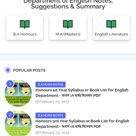
Department of English Notes,
Suggestions & Summary
B.A Honours
M.A (Masters)
English Literature
POPULAR POSTS
B.A HONS NOTES
Honours 1st Year Syllabus or Book List For English
Department - অনার্স ১ম বর্ষের সিলেবাস PDF
February 03, 2023
B.A HONS NOTES
Honours 3rd Year Syllabus or Book List For English
Department - অনার্স ৩য় বর্ষের সিলেবাস PDF
February 03, 2023