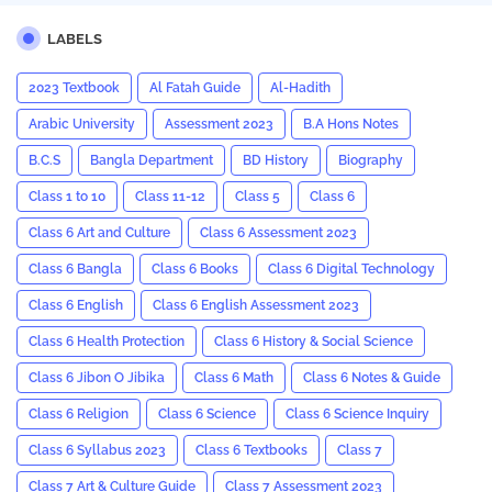
LABELS
2023 Textbook
Al Fatah Guide
Al-Hadith
Arabic University
Assessment 2023
B.A Hons Notes
B.C.S
Bangla Department
BD History
Biography
Class 1 to 10
Class 11-12
Class 5
Class 6
Class 6 Art and Culture
Class 6 Assessment 2023
Class 6 Bangla
Class 6 Books
Class 6 Digital Technology
Class 6 English
Class 6 English Assessment 2023
Class 6 Health Protection
Class 6 History & Social Science
Class 6 Jibon O Jibika
Class 6 Math
Class 6 Notes & Guide
Class 6 Religion
Class 6 Science
Class 6 Science Inquiry
Class 6 Syllabus 2023
Class 6 Textbooks
Class 7
Class 7 Art & Culture Guide
Class 7 Assessment 2023