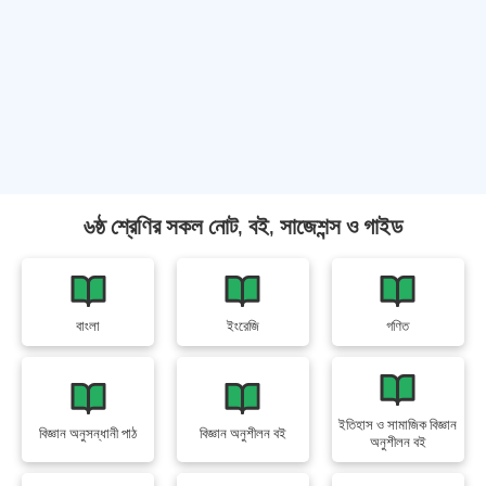
৬ষ্ঠ শ্রেণির সকল নোট, বই, সাজেশন্স ও গাইড
বাংলা
ইংরেজি
গণিত
ইতিহাস ও সামাজিক বিজ্ঞান
বিজ্ঞান অনুসন্ধানী পাঠ
বিজ্ঞান অনুশীলন বই
অনুশীলন বই