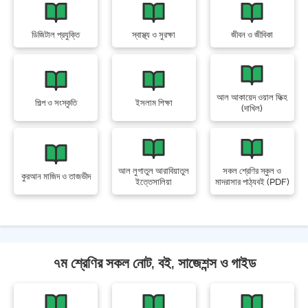
ডিজিটাল প্রযুক্তি
স্বাস্থ্য ও সুরক্ষা
জীবন ও জীবিকা
আল আকায়েদ ওয়াল ফিক্হ
শিল্প ও সংস্কৃতি
ইসলাম শিক্ষা
(দাখিল)
আল লুগাতুল আরাবিয়াতুল
সকল শ্রেণির স্কুল ও
কুরআন মাজিদ ও তাজভীদ
ইত্তেসালিয়া
মাদরাসার পাঠ্যবই (PDF)
৭ম শ্রেণির সকল নোট, বই, সাজেশন্স ও গাইড