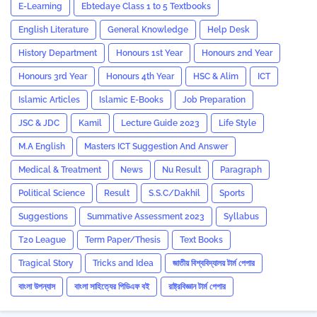
E-Learning
Ebtedaye Class 1 to 5 Textbooks
English Literature
General Knowledge
Help Desk
History Department
Honours 1st Year
Honours 2nd Year
Honours 3rd Year
Honours 4th Year
HSC & Alim
ICT
Islamic Articles
Islamic E-Books
Job Preparation
JSC & JDC
Kamil
Lecture Guide 2023
Life Style
M.A English
Masters ICT Suggestion And Answer
Medical & Treatment
News
Nu Result
Paragraph
Political Science
Result
S.S.C/Dakhil
Sports
Suggestions
Summative Assessment 2023
‍Syllabus
T20 League
Term Paper/Thesis
Text Books
Tragical Story
Tricks and ‍Idea
জাতীয় বিশ্ববিদ্যালয় টার্ম পেপার
বাংলা উপন্যাস
বাংলা সাহিত্যের পিডিএফ বই
রাষ্ট্রবিজ্ঞান টার্ম পেপার