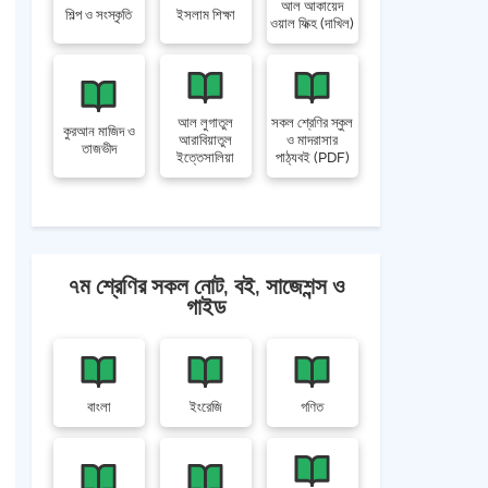
আল আকায়েদ
শিল্প ও সংস্কৃতি
ইসলাম শিক্ষা
ওয়াল ফিক্হ (দাখিল)
আল লুগাতুল
সকল শ্রেণির স্কুল
কুরআন মাজিদ ও
আরাবিয়াতুল
ও মাদরাসার
তাজভীদ
ইত্তেসালিয়া
পাঠ্যবই (PDF)
৭ম শ্রেণির সকল নোট, বই, সাজেশন্স ও
গাইড
বাংলা
ইংরেজি
গণিত