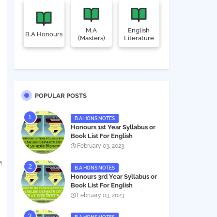
M.A
English
B.A Honours
(Masters)
Literature
POPULAR POSTS
B.A HONS NOTES
Honours 1st Year Syllabus or
Book List For English
Department - অনার্স ১ম বর্ষের সিলেবাস
February 03, 2023
PDF
ন
B.A HONS NOTES
Honours 3rd Year Syllabus or
Book List For English
Department - অনার্স ৩য় বর্ষের সিলেবাস
February 03, 2023
PDF