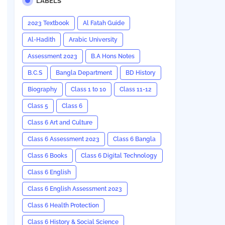
LABELS
2023 Textbook
Al Fatah Guide
Al-Hadith
Arabic University
Assessment 2023
B.A Hons Notes
B.C.S
Bangla Department
BD History
Biography
Class 1 to 10
Class 11-12
Class 5
Class 6
Class 6 Art and Culture
Class 6 Assessment 2023
Class 6 Bangla
Class 6 Books
Class 6 Digital Technology
Class 6 English
Class 6 English Assessment 2023
Class 6 Health Protection
Class 6 History & Social Science