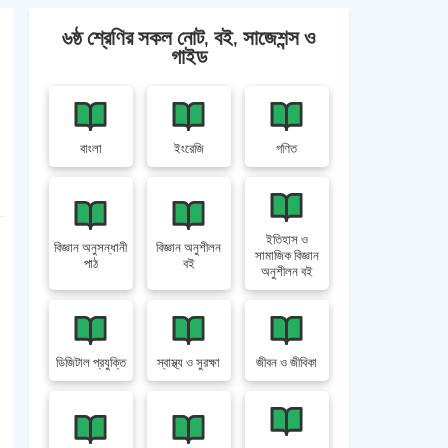
৬ষ্ঠ শ্রেণির সকল নোট, বই, সাজেশন্স ও
গাইড
-
বাংলা
ইংরেজি
গণিত
ইতিহাস ও
বিজ্ঞান অনুসন্ধানী
বিজ্ঞান অনুশীলন
সামাজিক বিজ্ঞান
পাঠ
বই
অনুশীলন বই
ডিজিটাল প্রযুক্তি
স্বাস্থ্য ও সুরক্ষা
জীবন ও জীবিকা