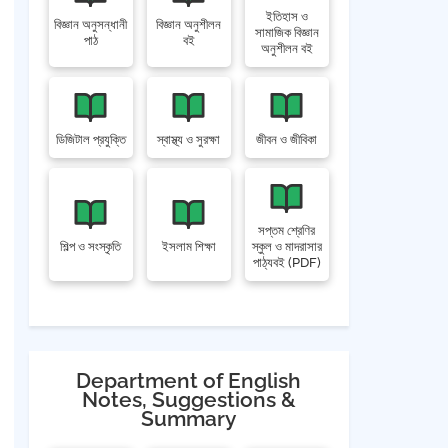
ইতিহাস ও
বিজ্ঞান অনুসন্ধানী
বিজ্ঞান অনুশীলন
সামাজিক বিজ্ঞান
পাঠ
বই
অনুশীলন বই
ডিজিটাল প্রযুক্তি
স্বাস্থ্য ও সুরক্ষা
জীবন ও জীবিকা
সপ্তম শ্রেণির
শিল্প ও সংস্কৃতি
ইসলাম শিক্ষা
স্কুল ও মাদরাসার
পাঠ্যবই (PDF)
Department of English
Notes, Suggestions &
Summary