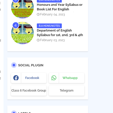
B.A HONS NOTES
।
Honours 2nd Year Syllabus or
Book List For English
ে
Department - অনার্স ২য় বর্ষের সিলেবাস
February 04, 2023
PDF
B.A HONS NOTES
Department of English
Syllabus for 1st, 2nd, 3rd & 4th
Year BA Hon's - NU | বিএ অনার্স
February 03, 2023
া
১ম, ২য়, ৩য় ও ৪র্থ বর্ষের সিলেবাস (ইংরেজী
বিভাগ)- জাতীয় বিশ্ববিদ্যালয় |
Download PDF
SOCIAL PLUGIN
য়
Facebook
Whatsapp
া
Class 6 Facebook Group
Telegram