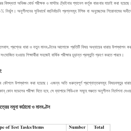
র বিশুদ্ধতা অভিজ্ঞ বোর্ড পরীক্ষক ও মাস্টার ট্রেইনার প্যানেল কর্তৃক বারংবার যাচাই করা হয়েছে
% নির্ভুল। অনুশীলনের সুবিধার্থে বহুনির্বাচনি প্রশ্নসমূহ টপিক বা অনুচ্ছেদের শিরোনামের অধীন
সিলেবাস, প্রশ্নের ধারা ও নতুন মানবণ্টনের আলোকে প্রতিটি বিষয় অধ্যায়ের ধারায় উপস্থাপন কর
োজিত হওয়ায় শিক্ষার্থীরা সহজেই বার্ষিক পরীক্ষার চূড়ান্ত প্রস্তুতি গ্রহণ করতে পারবে।
ণ:
কৌশলে উপস্থাপন করা হয়েছে। এজন্য অতি গুরুত্বপূর্ণ প্রশ্নোত্তরসমূহ বিষয়বস্তুর ধারা
 কোন মডেলের পরীক্ষা দিতে হবে, সে ব্যাপারে পিডিএফ সমূহে শুরুতে অনুশীলন নির্দেশনা দেওয়
রত্রের নমুনা কাঠামো ও মানবণ্টন