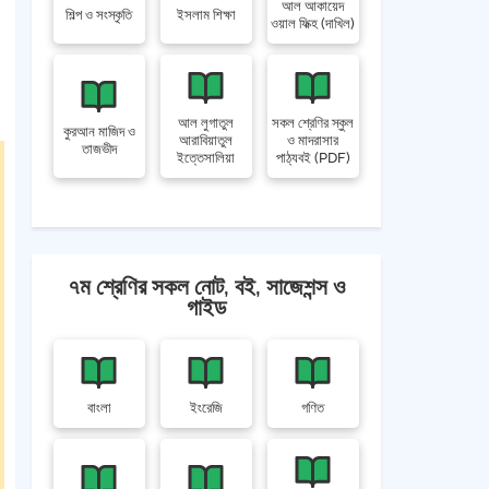
আল আকায়েদ
শিল্প ও সংস্কৃতি
ইসলাম শিক্ষা
ওয়াল ফিক্হ (দাখিল)
আল লুগাতুল
সকল শ্রেণির স্কুল
কুরআন মাজিদ ও
আরাবিয়াতুল
ও মাদরাসার
তাজভীদ
ইত্তেসালিয়া
পাঠ্যবই (PDF)
৭ম শ্রেণির সকল নোট, বই, সাজেশন্স ও
গাইড
বাংলা
ইংরেজি
গণিত