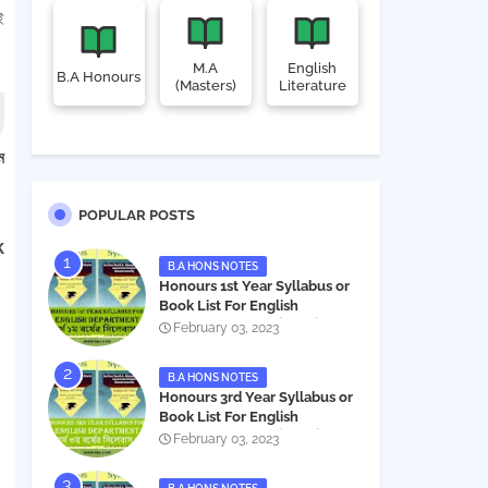
ই
M.A
English
B.A Honours
(Masters)
Literature
ম
POPULAR POSTS
k
B.A HONS NOTES
Honours 1st Year Syllabus or
Book List For English
Department - অনার্স ১ম বর্ষের সিলেবাস
February 03, 2023
PDF
B.A HONS NOTES
Honours 3rd Year Syllabus or
Book List For English
Department - অনার্স ৩য় বর্ষের সিলেবাস
February 03, 2023
PDF