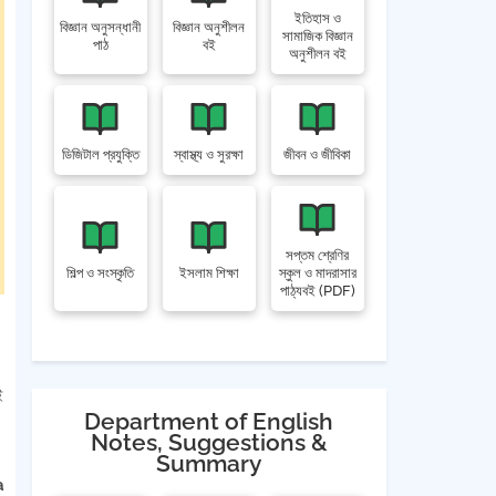
ইতিহাস ও
বিজ্ঞান অনুসন্ধানী
বিজ্ঞান অনুশীলন
সামাজিক বিজ্ঞান
পাঠ
বই
অনুশীলন বই
ডিজিটাল প্রযুক্তি
স্বাস্থ্য ও সুরক্ষা
জীবন ও জীবিকা
সপ্তম শ্রেণির
শিল্প ও সংস্কৃতি
ইসলাম শিক্ষা
স্কুল ও মাদরাসার
পাঠ্যবই (PDF)
ই
Department of English
Notes, Suggestions &
Summary
a