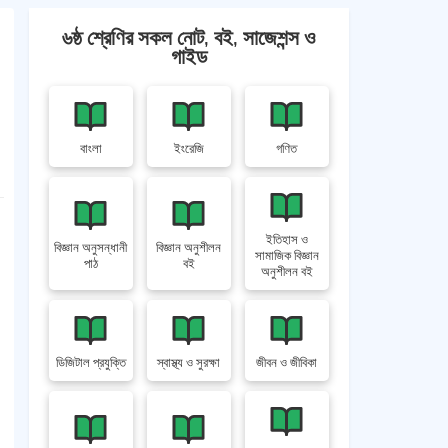
৬ষ্ঠ শ্রেণির সকল নোট, বই, সাজেশন্স ও
গাইড
বাংলা
ইংরেজি
গণিত
ইতিহাস ও
বিজ্ঞান অনুসন্ধানী
বিজ্ঞান অনুশীলন
সামাজিক বিজ্ঞান
পাঠ
বই
অনুশীলন বই
ডিজিটাল প্রযুক্তি
স্বাস্থ্য ও সুরক্ষা
জীবন ও জীবিকা