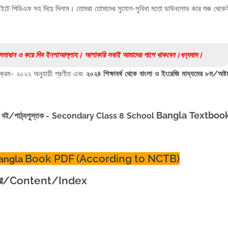
ইটে পিডিএফ সহ দিয়ে দিলাম। তোমরা তোমাদের সুযোগ-সুবিধা মতো ডাউনলোড করে শুরু থেকে
িক সমাধান ও করে দিব ইনশাআল্লাহ। আশাকরি সবাই আমাদের পাশে থাকবেন।ধন্যবাদ।
্ষাক্রম- ২০২২ অনুযায়ী প্রণীত এবং
২০২৪ শিক্ষাবর্ষ থেকে বাংলা ও ইংরেজি মাধ্যমের ৮ম/অষ্ট
Bangla
Textboo
লা বই/পাঠ্যপুস্তক
- Secondary Class 8 School
Book PDF (According to NCTB)
angla
পত্র/Content/Index