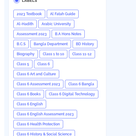
LABELS
2023 Textbook
Al Fatah Guide
Al-Hadith
Arabic University
Assessment 2023
B.A Hons Notes
B.C.S
Bangla Department
BD History
Biography
Class 1 to 10
Class 11-12
Class 5
Class 6
Class 6 Art and Culture
Class 6 Assessment 2023
Class 6 Bangla
Class 6 Books
Class 6 Digital Technology
Class 6 English
Class 6 English Assessment 2023
Class 6 Health Protection
Class 6 History & Social Science