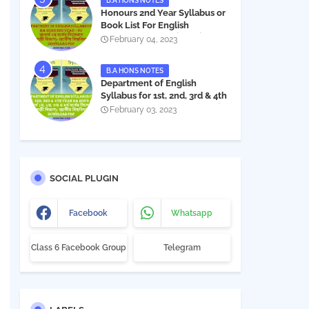
B.A HONS NOTES
Honours 2nd Year Syllabus or
Book List For English
Department - অনার্স ২য় বর্ষের সিলেবাস
February 04, 2023
PDF
B.A HONS NOTES
Department of English
Syllabus for 1st, 2nd, 3rd & 4th
Year BA Hon's - NU | বিএ অনার্স
February 03, 2023
১ম, ২য়, ৩য় ও ৪র্থ বর্ষের সিলেবাস (ইংরেজী
বিভাগ)- জাতীয় বিশ্ববিদ্যালয় |
Download PDF
SOCIAL PLUGIN
Facebook
Whatsapp
Class 6 Facebook Group
Telegram