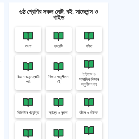
৬ষ্ঠ শ্রেণির সকল নোট, বই, সাজেশন্স ও
গাইড
বাংলা
ইংরেজি
গণিত
ইতিহাস ও
বিজ্ঞান অনুসন্ধানী
বিজ্ঞান অনুশীলন
সামাজিক বিজ্ঞান
পাঠ
বই
অনুশীলন বই
ডিজিটাল প্রযুক্তি
স্বাস্থ্য ও সুরক্ষা
জীবন ও জীবিকা