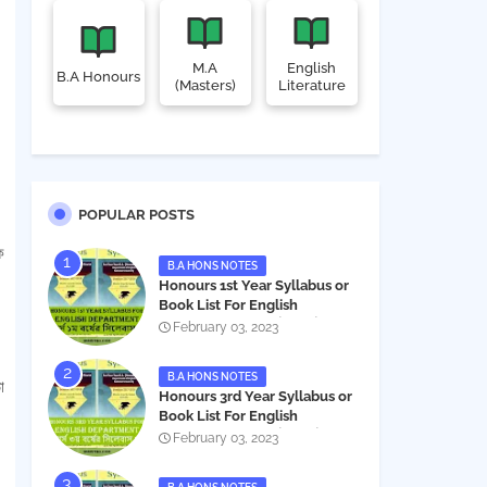
M.A
English
B.A Honours
(Masters)
Literature
।
POPULAR POSTS
ে
B.A HONS NOTES
Honours 1st Year Syllabus or
Book List For English
Department - অনার্স ১ম বর্ষের সিলেবাস
February 03, 2023
PDF
B.A HONS NOTES
া
Honours 3rd Year Syllabus or
Book List For English
Department - অনার্স ৩য় বর্ষের সিলেবাস
February 03, 2023
PDF