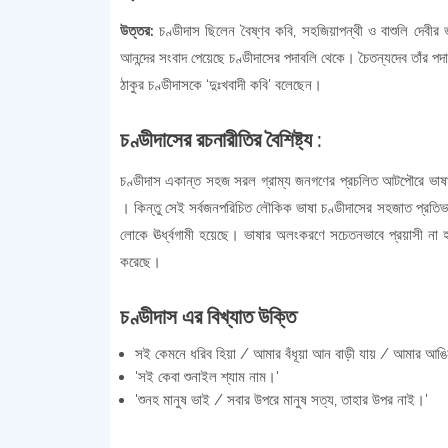
উত্তর:
চণ্ডীদাস ছিলেন বৈষ্ণব কবি, সহজিয়াপন্থী ও বাশুলি দেবীর
আনন্দের সংবাদ পেয়েছে চণ্ডীদাসের পদাবলি থেকে। চৈতন্যদেব তাঁর পদাবল
ঠাকুর চণ্ডীদাসকে ‘দুঃখবাদী কবি' বলেছেন।
চণ্ডীদাসের রচনারীতির বৈশিষ্ট্য :
চণ্ডীদাস একান্ত সহজ সরল গ্রাম্য জনগণের প্রচলিত আটপৌরে ভাষায়
। কিন্তু সেই সর্বজনপরিচিত লৌকিক ভাষা চণ্ডীদাসের সহজাত প্রতিভার স্প
লোকে ঊর্ধ্বগামী হয়েছে। ভাষার অলংকরণে সচেতনভাবে প্রয়াসী না হলেও 
করেছে।
চণ্ডীদাস এর বিখ্যাত উক্তি
সই কেমনে ধরিব হিয়া / আমার বঁধূয়া আন বাড়ী যায় / আমার আঙিন
'সই কেবা শুনাইল শ্যাম নাম।'
'শুনহ মানুষ ভাই / সবার উপরে মানুষ সত্য, তাহার উপর নাই।'