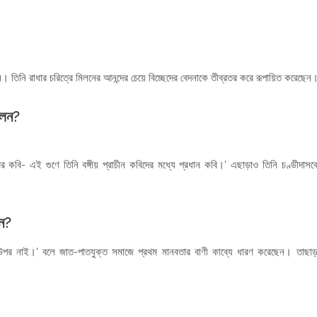
েন। তিনি রাধার চরিত্রে মিলনের আনন্দের চেয়ে বিচ্ছেদের বেদনাকে তীব্রতর করে রূপায়িত করেছেন
িলেন?
ের কবি- এই গুণে তিনি বঙ্গীয় প্রাচীন কবিদের মধ্যে প্রধান কবি।' এছাড়াও তিনি চণ্ডীদাসক
েন?
উপর নাই।' বলে জাত-পাতযুক্ত সমাজে প্রথম মানবতার বাণী কাব্যে ধারণ করেছেন। তাছাড়