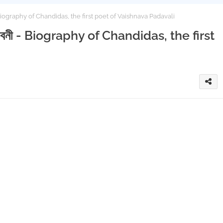
বনী - Biography of Chandidas, the first poet of Vaishnava Padavali
এর জীবনী - Biography of Chandidas, the first