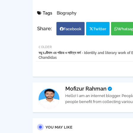
Tags
Biography
Facebook
Twitter
Whatsa
OLDER
বড়ু চণ্ডীদাস এর পরিচয় ও সাহিত্য কর্ম - Identity and literary work of
Chandidas
Mofizur Rahman
Hello! I am an internet blogger. Peopl
people benefit from collecting vario
YOU MAY LIKE