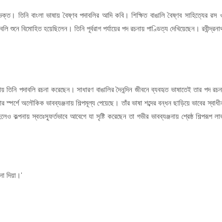
 ভক্ত। তিনি বাংলা ভাষায় বৈষ্ণব পদাবলির আদি কবি। শিক্ষিত বাঙালি বৈষ্ণব সাহিত্যের রস 
ি শুনে বিমোহিত হয়েছিলেন। তিনি পূর্বরাগ পর্যায়ের পদ রচনায় পাণ্ডিত্য দেখিয়েছেন। রবীন্দ্রনা
 তিনি পদাবলি রচনা করেছেন। সাধারণ বাঙালির দৈনন্দিন জীবনে ব্যবহৃত ভাষাতেই তার পদ রচন
র্শে অলৌকিক ভাবব্যঞ্জনায় শিল্পমূল্য পেয়েছে। তাঁর ভাষা শব্দের বন্ধন ছাড়িয়ে ভাবের স্বাধী
কল্পনায় স্বতঃস্ফূর্তভাবে আবেগে যা সৃষ্টি করেছেন তা গভীর ভাবব্যঞ্জনায় শ্রেষ্ঠ শিল্পরূপ লা
া দিয়া।'