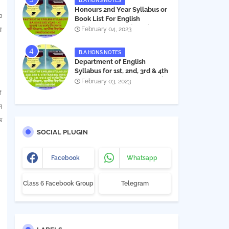
B.A HONS NOTES
Honours 2nd Year Syllabus or
ও
Book List For English
Department - অনার্স ২য় বর্ষের সিলেবাস
থ
February 04, 2023
PDF
B.A HONS NOTES
Department of English
Syllabus for 1st, 2nd, 3rd & 4th
Year BA Hon's - NU | বিএ অনার্স
February 03, 2023
১ম, ২য়, ৩য় ও ৪র্থ বর্ষের সিলেবাস (ইংরেজী
া
বিভাগ)- জাতীয় বিশ্ববিদ্যালয় |
ন
Download PDF
ভ
SOCIAL PLUGIN
Facebook
Whatsapp
Class 6 Facebook Group
Telegram