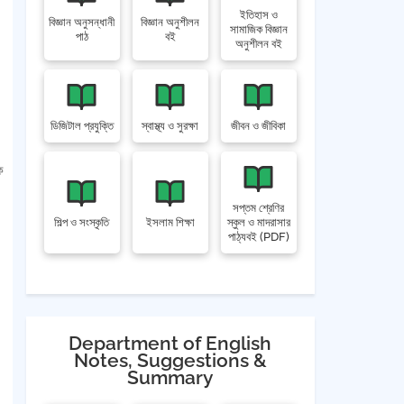
ইতিহাস ও
বিজ্ঞান অনুসন্ধানী
বিজ্ঞান অনুশীলন
সামাজিক বিজ্ঞান
পাঠ
বই
অনুশীলন বই
ডিজিটাল প্রযুক্তি
স্বাস্থ্য ও সুরক্ষা
জীবন ও জীবিকা
ে
সপ্তম শ্রেণির
শিল্প ও সংস্কৃতি
ইসলাম শিক্ষা
স্কুল ও মাদরাসার
পাঠ্যবই (PDF)
Department of English
Notes, Suggestions &
Summary