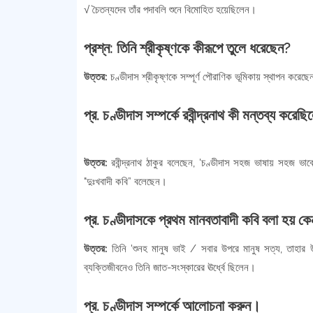
√ চৈতন্যদেব তাঁর পদাবলি শুনে বিমোহিত হয়েছিলেন।
প্রশ্ন: তিনি শ্রীকৃষ্ণকে কীরূপে তুলে ধরেছেন?
উত্তর:
চণ্ডীদাস শ্রীকৃষ্ণকে সম্পূর্ণ পৌরাণিক ভূমিকায় স্থাপন করেছ
প্র. চণ্ডীদাস সম্পর্কে রবীন্দ্রনাথ কী মন্তব্য করেছ
উত্তর:
রবীন্দ্রনাথ ঠাকুর বলেছেন, 'চণ্ডীদাস সহজ ভাষায় সহজ ভাব
"দুঃখবাদী কবি” বলেছেন।
প্র. চণ্ডীদাসকে প্রথম মানবতাবাদী কবি বলা হয় ক
উত্তর:
তিনি 'শুনহ মানুষ ভাই / সবার উপরে মানুষ সত্য, তাহার 
ব্যক্তিজীবনেও তিনি জাত-সংস্কারের ঊর্ধ্বে ছিলেন।
প্র. চণ্ডীদাস সম্পর্কে আলোচনা করুন।