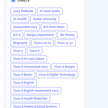
LABELS
2023 Textbook
Al Fatah Guide
Al-Hadith
Arabic University
Assessment 2023
B.A Hons Notes
B.C.S
Bangla Department
BD History
Biography
Class 1 to 10
Class 11-12
Class 5
Class 6
Class 6 Art and Culture
Class 6 Assessment 2023
Class 6 Bangla
Class 6 Books
Class 6 Digital Technology
Class 6 English
Class 6 English Assessment 2023
Class 6 Health Protection
Class 6 History & Social Science