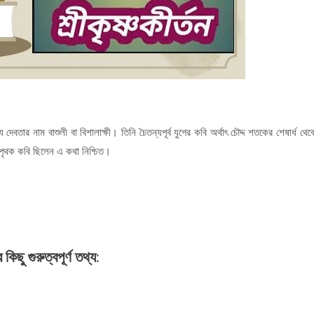
য দেবতার নাম বাশুলী বা বিশালাক্ষী। তিনি চৈতন্যপূর্ব যুগের কবি অর্থাৎ চৌদ্দ শতকের শেষার্ধ থেক
 পৃথক কবি ছিলেন এ কথা নিশ্চিত।
িছু গুরুত্বপূর্ণ তথ্য: