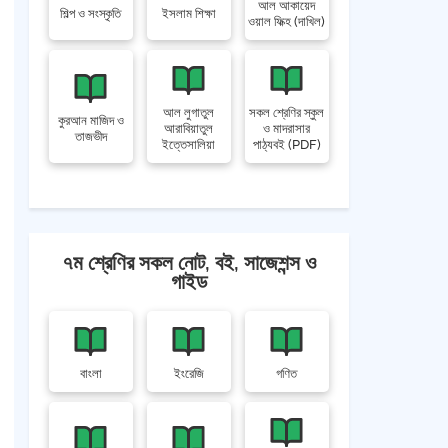
আল আকায়েদ
শিল্প ও সংস্কৃতি
ইসলাম শিক্ষা
ওয়াল ফিক্হ (দাখিল)
আল লুগাতুল
সকল শ্রেণির স্কুল
কুরআন মাজিদ ও
আরাবিয়াতুল
ও মাদরাসার
তাজভীদ
ইত্তেসালিয়া
পাঠ্যবই (PDF)
৭ম শ্রেণির সকল নোট, বই, সাজেশন্স ও
গাইড
বাংলা
ইংরেজি
গণিত