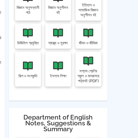
ইতিহাস ও
বিজ্ঞান অনুসন্ধানী
বিজ্ঞান অনুশীলন
সামাজিক বিজ্ঞান
শ
পাঠ
বই
অনুশীলন বই
র
ডিজিটাল প্রযুক্তি
স্বাস্থ্য ও সুরক্ষা
জীবন ও জীবিকা
া
সপ্তম শ্রেণির
শিল্প ও সংস্কৃতি
ইসলাম শিক্ষা
স্কুল ও মাদরাসার
পাঠ্যবই (PDF)
Department of English
Notes, Suggestions &
Summary