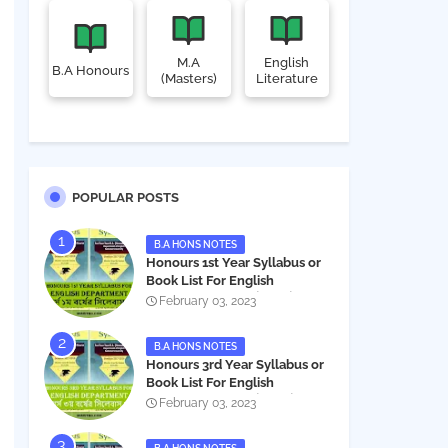
M.A
English
B.A Honours
(Masters)
Literature
POPULAR POSTS
B.A HONS NOTES
Honours 1st Year Syllabus or
Book List For English
Department - অনার্স ১ম বর্ষের সিলেবাস
February 03, 2023
PDF
B.A HONS NOTES
Honours 3rd Year Syllabus or
Book List For English
Department - অনার্স ৩য় বর্ষের সিলেবাস
February 03, 2023
PDF