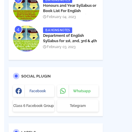
B.A HONS NOTES
Honours 2nd Year Syllabus or
Book List For English
Department - অনার্স ২য় বর্ষের সিলেবাস
February 04, 2023
PDF
B.A HONS NOTES
Department of English
Syllabus for 1st, 2nd, 3rd & 4th
Year BA Hon's - NU | বিএ অনার্স
February 03, 2023
১ম, ২য়, ৩য় ও ৪র্থ বর্ষের সিলেবাস (ইংরেজী
বিভাগ)- জাতীয় বিশ্ববিদ্যালয় |
Download PDF
SOCIAL PLUGIN
Facebook
Whatsapp
Class 6 Facebook Group
Telegram