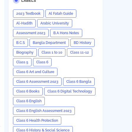
LABELS
2023 Textbook
Al Fatah Guide
Al-Hadith
Arabic University
Assessment 2023
B.A Hons Notes
B.C.S
Bangla Department
BD History
Biography
Class 1 to 10
Class 11-12
Class 5
Class 6
Class 6 Art and Culture
Class 6 Assessment 2023
Class 6 Bangla
Class 6 Books
Class 6 Digital Technology
Class 6 English
Class 6 English Assessment 2023
Class 6 Health Protection
Class 6 History & Social Science