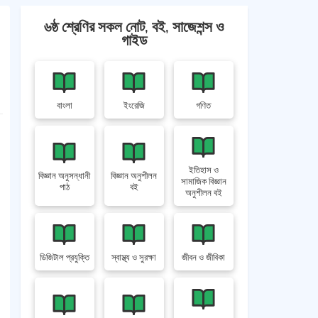
৬ষ্ঠ শ্রেণির সকল নোট, বই, সাজেশন্স ও
গাইড
বাংলা
ইংরেজি
গণিত
ইতিহাস ও
বিজ্ঞান অনুসন্ধানী
বিজ্ঞান অনুশীলন
সামাজিক বিজ্ঞান
পাঠ
বই
অনুশীলন বই
ডিজিটাল প্রযুক্তি
স্বাস্থ্য ও সুরক্ষা
জীবন ও জীবিকা