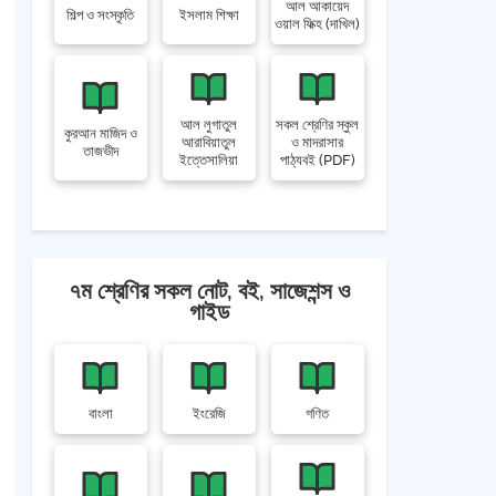
আল আকায়েদ
শিল্প ও সংস্কৃতি
ইসলাম শিক্ষা
ওয়াল ফিক্হ (দাখিল)
আল লুগাতুল
সকল শ্রেণির স্কুল
কুরআন মাজিদ ও
আরাবিয়াতুল
ও মাদরাসার
তাজভীদ
ইত্তেসালিয়া
পাঠ্যবই (PDF)
৭ম শ্রেণির সকল নোট, বই, সাজেশন্স ও
গাইড
বাংলা
ইংরেজি
গণিত