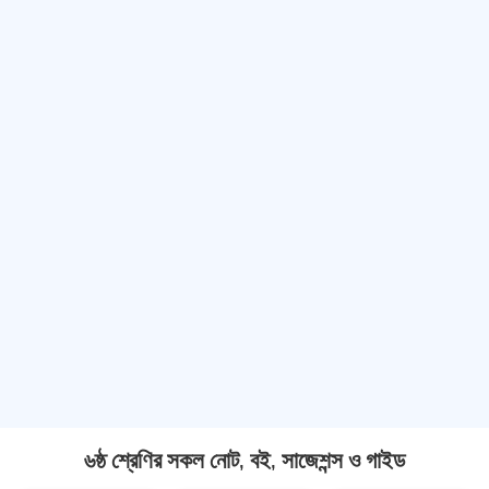
৬ষ্ঠ শ্রেণির সকল নোট, বই, সাজেশন্স ও গাইড