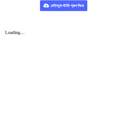
ফেইসবুক স্টাডি গ্রুপ লিংক