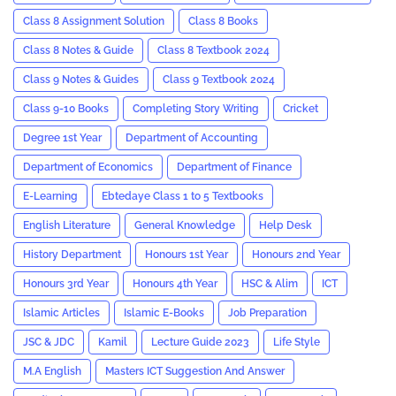
Class 8 Assignment Solution
Class 8 Books
Class 8 Notes & Guide
Class 8 Textbook 2024
Class 9 Notes & Guides
Class 9 Textbook 2024
Class 9-10 Books
Completing Story Writing
Cricket
Degree 1st Year
Department of Accounting
Department of Economics
Department of Finance
E-Learning
Ebtedaye Class 1 to 5 Textbooks
English Literature
General Knowledge
Help Desk
History Department
Honours 1st Year
Honours 2nd Year
Honours 3rd Year
Honours 4th Year
HSC & Alim
ICT
Islamic Articles
Islamic E-Books
Job Preparation
JSC & JDC
Kamil
Lecture Guide 2023
Life Style
M.A English
Masters ICT Suggestion And Answer