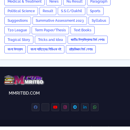
Medical & Treatment
News
Nu Result
Paragraph
Political Science
Result
S.S.C/Dakhil
Sports
Suggestions
Summative Assessment 2023
‍Syllabus
T20 League
Term Paper/Thesis
Text Books
Tragical Story
Tricks and ‍Idea
জাতীয় বিশ্ববিদ্যালয় টার্ম পেপার
বাংলা উপন্যাস
বাংলা সাহিত্যের পিডিএফ বই
রাষ্ট্রবিজ্ঞান টার্ম পেপার
MMRITBD.COM
Home
About Us
Contact us
Privacy Policy