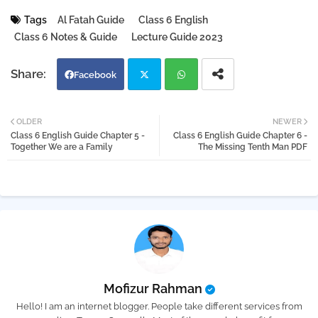
Tags
Al Fatah Guide
Class 6 English
Class 6 Notes & Guide
Lecture Guide 2023
Facebook
Twi
Wh
OLDER
NEWER
Class 6 English Guide Chapter 5 -
Class 6 English Guide Chapter 6 -
tter
atsa
Together We are a Family
The Missing Tenth Man PDF
pp
Mofizur Rahman
Hello! I am an internet blogger. People take different services from