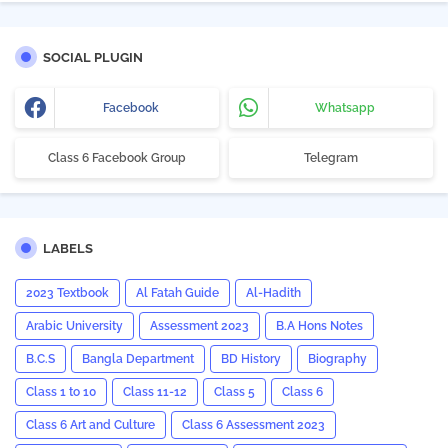
SOCIAL PLUGIN
Facebook
Whatsapp
Class 6 Facebook Group
Telegram
LABELS
2023 Textbook
Al Fatah Guide
Al-Hadith
Arabic University
Assessment 2023
B.A Hons Notes
B.C.S
Bangla Department
BD History
Biography
Class 1 to 10
Class 11-12
Class 5
Class 6
Class 6 Art and Culture
Class 6 Assessment 2023