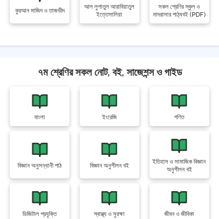
আল লুগাতুল আরাবিয়াতুল
সকল শ্রেণির স্কুল ও
কুরআন মাজিদ ও তাজভীদ
ইত্তেসালিয়া
মাদরাসার পাঠ্যবই (PDF)
৭ম শ্রেণির সকল নোট, বই, সাজেশন্স ও গাইড
বাংলা
ইংরেজি
গণিত
ইতিহাস ও সামাজিক বিজ্ঞান
বিজ্ঞান অনুসন্ধানী পাঠ
বিজ্ঞান অনুশীলন বই
অনুশীলন বই
ডিজিটাল প্রযুক্তি
স্বাস্থ্য ও সুরক্ষা
জীবন ও জীবিকা