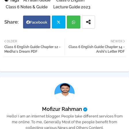
Tags
Al Fatah Guide
Class 6 English
Class 6 Notes & Guide
Lecture Guide 2023
Facebook
Twi
Wh
OLDER
NEWER
Class 6 English Guide Chapter 12 -
Class 6 English Guide Chapter 14 -
tter
atsa
Medha's Dream PDF
Arshi's Letter PDF
pp
Mofizur Rahman
Hello! I am an internet blogger. People take different services from
me online. To me, Generally Most of the people benefit from
collecting various News and Others Content.