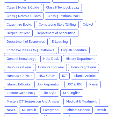
Class 8 Notes & Guide
Class 8 Textbook 2024
Class 9 Notes & Guides
Class 9 Textbook 2024
Class 9-10 Books
Completing Story Writing
Cricket
Degree 1st Year
Department of Accounting
Department of Economics
E-Learning
Ebtedaye Class 1 to 5 Textbooks
English Literature
General Knowledge
Help Desk
History Department
Honours 1st Year
Honours 2nd Year
Honours 3rd Year
Honours 4th Year
HSC & Alim
ICT
Islamic Articles
Islamic E-Books
Job Preparation
JSC & JDC
Kamil
Lecture Guide 2023
Life Style
M.A English
Masters ICT Suggestion And Answer
Medical & Treatment
News
Nu Result
Paragraph
Political Science
Result