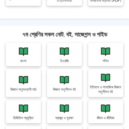
ইত্তেসালিয়া
মাদরাসার পাঠ্যবই (PDF)
৭ম শ্রেণির সকল নোট, বই, সাজেশন্স ও গাইড
বাংলা
ইংরেজি
গণিত
ইতিহাস ও সামাজিক বিজ্ঞান
বিজ্ঞান অনুসন্ধানী পাঠ
বিজ্ঞান অনুশীলন বই
অনুশীলন বই
ডিজিটাল প্রযুক্তি
স্বাস্থ্য ও সুরক্ষা
জীবন ও জীবিকা