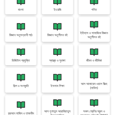
বাংলা
ইংরেজি
গণিত
ইতিহাস ও সামাজিক বিজ্ঞান
বিজ্ঞান অনুসন্ধানী পাঠ
বিজ্ঞান অনুশীলন বই
অনুশীলন বই
ডিজিটাল প্রযুক্তি
স্বাস্থ্য ও সুরক্ষা
জীবন ও জীবিকা
আল আকায়েদ ওয়াল ফিক্হ
শিল্প ও সংস্কৃতি
ইসলাম শিক্ষা
(দাখিল)
আল লুগাতুল আরাবিয়াতুল
সকল শ্রেণির স্কুল ও
কুরআন মাজিদ ও তাজভীদ