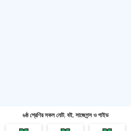
৬ষ্ঠ শ্রেণির সকল নোট, বই, সাজেশন্স ও গাইড