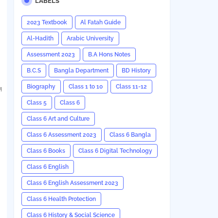
LABELS
2023 Textbook
Al Fatah Guide
Al-Hadith
Arabic University
Assessment 2023
B.A Hons Notes
B.C.S
Bangla Department
BD History
Biography
Class 1 to 10
Class 11-12
ন
Class 5
Class 6
Class 6 Art and Culture
Class 6 Assessment 2023
Class 6 Bangla
Class 6 Books
Class 6 Digital Technology
Class 6 English
Class 6 English Assessment 2023
Class 6 Health Protection
Class 6 History & Social Science