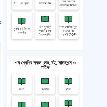
আল আকায়েদ
শিল্প ও সংস্কৃতি
ইসলাম শিক্ষা
ওয়াল ফিক্হ (দাখিল)
s
আল লুগাতুল
সকল শ্রেণির স্কুল
কুরআন মাজিদ ও
আরাবিয়াতুল
ও মাদরাসার
তাজভীদ
ইত্তেসালিয়া
পাঠ্যবই (PDF)
৭ম শ্রেণির সকল নোট, বই, সাজেশন্স ও
গাইড
বাংলা
ইংরেজি
গণিত