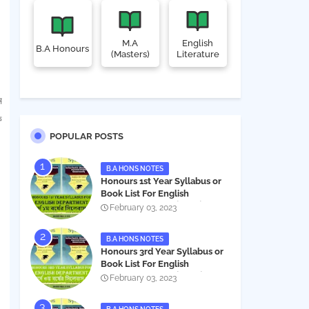
M.A
English
B.A Honours
(Masters)
Literature
ম
ে
POPULAR POSTS
B.A HONS NOTES
Honours 1st Year Syllabus or
Book List For English
Department - অনার্স ১ম বর্ষের সিলেবাস
February 03, 2023
PDF
B.A HONS NOTES
Honours 3rd Year Syllabus or
Book List For English
Department - অনার্স ৩য় বর্ষের সিলেবাস
February 03, 2023
PDF