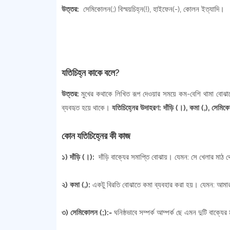
উত্তর:
সেমিকোলন(;) বিস্ময়চিহ্ন(!), হাইফেন(-), কোলন ইত্যাদি।
যতিচিহ্ন কাকে বলে?
উত্তর:
মুখের কথাকে লিখিত রূপ দেওয়ার সময়ে কম-বেশি থামা বোঝাত
ব্যবহৃত হয়ে থাকে।
যতিচিহ্নের উদাহরণ: দাঁড়ি (।), কমা (,), সেমিকোল
কোন যতিচিহ্নের কী কাজ
১) দাঁড়ি (।):
দাঁড়ি বাক্যের সমাপ্তি বোঝায়। যেমন: সে খেলার মাঠ 
২) কমা (,):
একটু বিরতি বোঝাতে কমা ব্যবহার করা হয়। যেমন: আমার 
৩) সেমিকোলন (;):-
ঘনিষ্ঠভাবে সম্পর্ক আম্পর্ক ছে এমন দুটি বাক্য