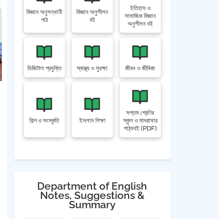
ইতিহাস ও
বিজ্ঞান অনুসন্ধানী
বিজ্ঞান অনুশীলন
সামাজিক বিজ্ঞান
পাঠ
বই
অনুশীলন বই
ডিজিটাল প্রযুক্তি
স্বাস্থ্য ও সুরক্ষা
জীবন ও জীবিকা
সপ্তম শ্রেণির
শিল্প ও সংস্কৃতি
ইসলাম শিক্ষা
স্কুল ও মাদরাসার
পাঠ্যবই (PDF)
Department of English
Notes, Suggestions &
Summary