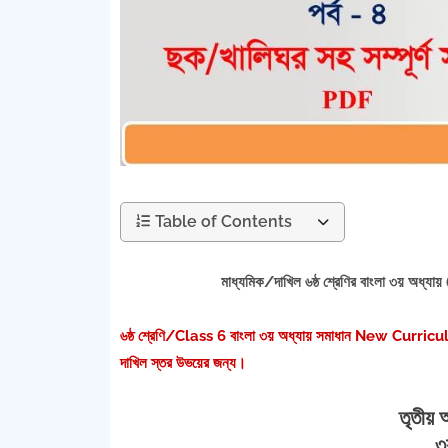
Table of Contents
মাধ্যমিক/দাখিল ৬ষ্ঠ শ্রেণির বাংলা ৩য় অধ্যায় (
৬ষ্ঠ শ্রেণি/Class 6 বাংলা ৩য় অধ্যায় সমাধান New Cu
দাখিল স্তর উভয়ের জন্য।
তৃতীয় অ
৩