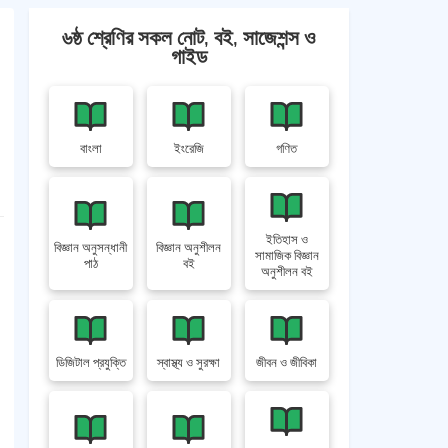
৬ষ্ঠ শ্রেণির সকল নোট, বই, সাজেশন্স ও
গাইড
বাংলা
ইংরেজি
গণিত
ইতিহাস ও
বিজ্ঞান অনুসন্ধানী
বিজ্ঞান অনুশীলন
সামাজিক বিজ্ঞান
পাঠ
বই
অনুশীলন বই
ডিজিটাল প্রযুক্তি
স্বাস্থ্য ও সুরক্ষা
জীবন ও জীবিকা