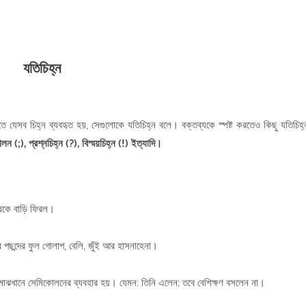
যতিচিহ্ন
ে যেসব চিহ্ন ব্যবহৃত হয়, সেগুলোকে যতিচিহ্ন বলে। বক্তব্যকে স্পষ্ট করতেও কিছু যতিচিহ্
ন (;), প্রশ্নচিহ্ন (?), বিস্ময়চিহ্ন (!) ইত্যাদি।
থেকে বাড়ি ফিরল।
পছন্দের ফুল গোলাপ, বেলি, জুঁই আর হাসনাহেনা।
ের মাঝখানে সেমিকোলনের ব্যবহার হয়। যেমন: তিনি এলেন; তবে বেশিক্ষণ বসলেন না।