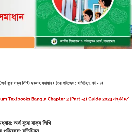
অর্থ বুঝে বাক্য লিখি) ছকসহ সমাধান ( (৩য় পরিচ্ছেদ : যতিচিহ্ন, পর্ব - ৪)
rriculum Textbooks Bangla Chapter 3 (Part -4) Guide 2023 মাধ্যমিক/
ধ্যায়: অর্থ বুঝে বাক্য লিখি
য় পরিচ্ছেদ:
যতিচিহ্ন