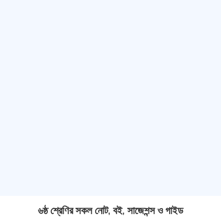
৬ষ্ঠ শ্রেণির সকল নোট, বই, সাজেশন্স ও গাইড