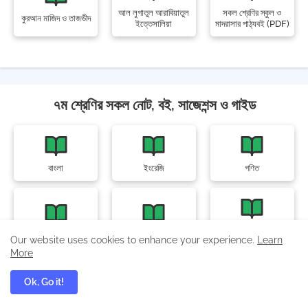
আল লুগাতুল আরাবিয়াতুল
সকল শ্রেণির স্কুল ও
কুরআন মাজিদ ও তাজভীদ
ইত্তেসালিয়া
মাদরাসার পাঠ্যবই (PDF)
৭ম শ্রেণির সকল নোট, বই, সাজেশন্স ও গাইড
বাংলা
ইংরেজি
গণিত
ইতিহাস ও সামাজিক বিজ্ঞান
বিজ্ঞান অনুসন্ধানী পাঠ
বিজ্ঞান অনুশীলন বই
Our website uses cookies to enhance your experience.
Learn
অনুশীলন বই
More
Ok, Go it!
ডিজিটাল প্রযুক্তি
স্বাস্থ্য ও সুরক্ষা
জীবন ও জীবিকা