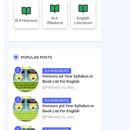
M.A
English
B.A Honours
(Masters)
Literature
POPULAR POSTS
B.A HONS NOTES
Honours 1st Year Syllabus or
Book List For English
Department - অনার্স ১ম বর্ষের সিলেবাস
February 03, 2023
PDF
B.A HONS NOTES
Honours 3rd Year Syllabus or
Book List For English
Department - অনার্স ৩য় বর্ষের সিলেবাস
February 03, 2023
PDF