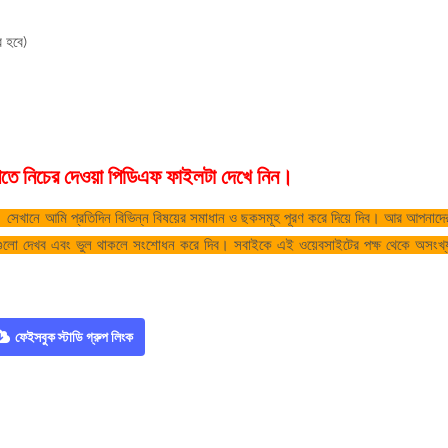
ব হবে)
 পেতে নিচের দেওয়া পিডিএফ ফাইলটা দেখে নিন।
িন। সেখানে আমি প্রতিদিন বিভিন্ন বিষয়ের সমাধান ও ছকসমূহ পূরণ করে দিয়ে দিব। আর আপনাদে
সেগুলো দেখব এবং ভুল থাকলে সংশোধন করে দিব। সবাইকে এই ওয়েবসাইটের পক্ষ থেকে অসংখ্
ফেইসবুক স্টাডি গ্রুপ লিংক