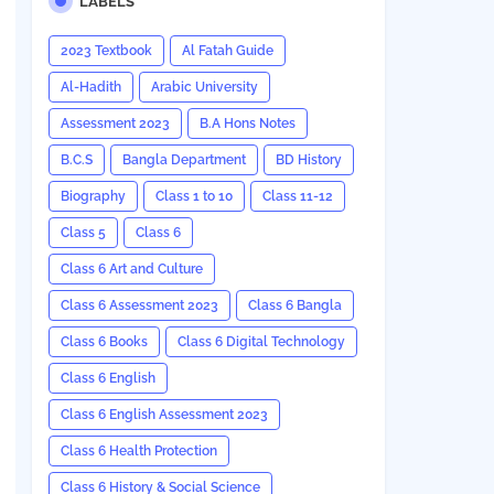
LABELS
2023 Textbook
Al Fatah Guide
Al-Hadith
Arabic University
Assessment 2023
B.A Hons Notes
B.C.S
Bangla Department
BD History
Biography
Class 1 to 10
Class 11-12
Class 5
Class 6
Class 6 Art and Culture
Class 6 Assessment 2023
Class 6 Bangla
Class 6 Books
Class 6 Digital Technology
Class 6 English
Class 6 English Assessment 2023
Class 6 Health Protection
Class 6 History & Social Science