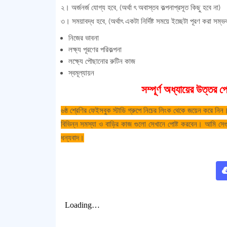
২। অর্জনর্জ যোগ্য হবে, (অর্থা ৎ অবাস্তব কল্পনাপ্রসূত কিছু হবে না)
৩। সময়াবদ্ধ হবে, (অর্থাৎ একটা নির্দিষ্ট সময়ে ইচ্ছেটা পূরণ করা সম্ভ
নিজের ভাবনা
লক্ষ্য পূরণের পরিকল্পনা
লক্ষ্যে পৌছানোর রুটিন কাজ
স্বমূল্যায়ন
সম্পূর্ণ অধ্যায়ের উত্তর
৬ষ্ঠ শ্রেণির ফেইসবুক স্টাডি গ্রুপে নিচের লিংক থেকে জয়েন করে ন
বিভিন্ন সমস্যা ও বাড়ির কাজ গুলো সেখানে পোষ্ট করবেন। আমি 
ধন্যবাদ।