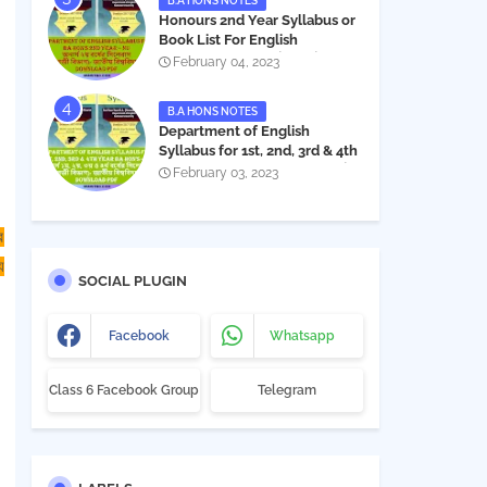
B.A HONS NOTES
Honours 2nd Year Syllabus or
Book List For English
Department - অনার্স ২য় বর্ষের সিলেবাস
February 04, 2023
PDF
B.A HONS NOTES
Department of English
Syllabus for 1st, 2nd, 3rd & 4th
Year BA Hon's - NU | বিএ অনার্স
February 03, 2023
১ম, ২য়, ৩য় ও ৪র্থ বর্ষের সিলেবাস (ইংরেজী
বিভাগ)- জাতীয় বিশ্ববিদ্যালয় |
Download PDF
র
য
SOCIAL PLUGIN
Facebook
Whatsapp
Class 6 Facebook Group
Telegram