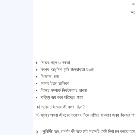
আম
অন
নিজের পছন্দ ও দক্ষতা
স্বপ্ন: আধুনিক কৃষি উদ্যোক্তা হওয়া
নিজেকে চেনা
আমার ইচ্ছা তালিকা
নিজের সম্পর্কে নিকটজনের ভাবনা
দারিদ্র্য জয় করে দরিদ্রের পাশে
ক) গল্পের চরিত্রের কী স্বপ্ন ছিল?
খ) স্বপ্ন অথবা জীবনের লক্ষ্যের দিকে এগিয়ে যাওয়ার জন্য কীভাবে 
১। সুনির্দিষ্ট হবে, (অর্থাৎ কী হতে চাই সরাসরি সেটি নির্বা চন করতে হবে