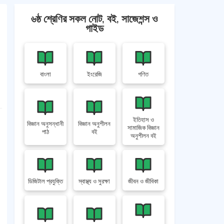
৬ষ্ঠ শ্রেণির সকল নোট, বই, সাজেশন্স ও
গাইড
বাংলা
ইংরেজি
গণিত
ইতিহাস ও
বিজ্ঞান অনুসন্ধানী
বিজ্ঞান অনুশীলন
সামাজিক বিজ্ঞান
পাঠ
বই
অনুশীলন বই
ডিজিটাল প্রযুক্তি
স্বাস্থ্য ও সুরক্ষা
জীবন ও জীবিকা