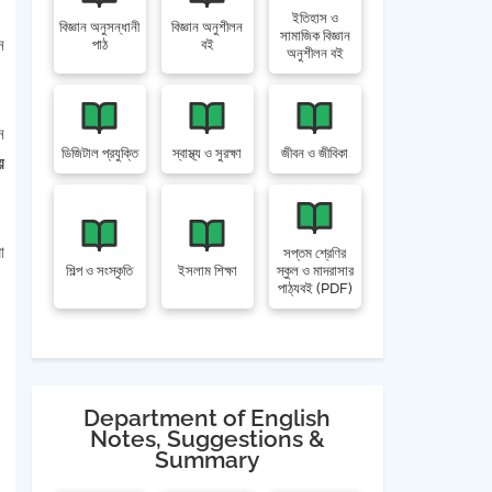
ইতিহাস ও
বিজ্ঞান অনুসন্ধানী
বিজ্ঞান অনুশীলন
সামাজিক বিজ্ঞান
ন
পাঠ
বই
অনুশীলন বই
ন
ডিজিটাল প্রযুক্তি
স্বাস্থ্য ও সুরক্ষা
জীবন ও জীবিকা
ে
া
সপ্তম শ্রেণির
শিল্প ও সংস্কৃতি
ইসলাম শিক্ষা
স্কুল ও মাদরাসার
পাঠ্যবই (PDF)
Department of English
Notes, Suggestions &
Summary