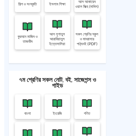
আল আকায়েদ
শিল্প ও সংস্কৃতি
ইসলাম শিক্ষা
ওয়াল ফিক্হ (দাখিল)
আল লুগাতুল
সকল শ্রেণির স্কুল
কুরআন মাজিদ ও
আরাবিয়াতুল
ও মাদরাসার
তাজভীদ
ইত্তেসালিয়া
পাঠ্যবই (PDF)
৭ম শ্রেণির সকল নোট, বই, সাজেশন্স ও
গাইড
বাংলা
ইংরেজি
গণিত