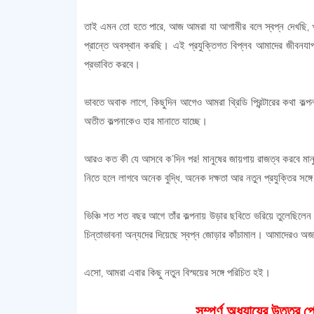
তাই এমন তো হতে পারে, আজ আমরা যা আগামীর বলে স্বপ্ন দেখছি, খুব শ
প্রান্তে অবস্থান করছি। এই প্রযুক্তিগত বিপ্লব আমাদের জীবনযা
প্রভাবিত করবে।
ভাবতে অবাক লাগে, কিছুদিন আগেও আমরা থ্রিডি প্রিন্টারের কথা ক
অতীত কল্পনাকেও হার মানাতে যাচ্ছে।
আরও কত কী যে আসবে ক’দিন পর! মানুষের জায়গায় রাজত্ব করবে মানুষ
নিতে হলে লাগবে অনেক বুদ্ধি, অনেক দক্ষতা আর নতুন প্রযুক্তির সঙ্গে
ভিঞ্চি শত শত বছর আগে তাঁর কল্পনায় উড়ার ছবিতে ভরিয়ে তুলেছিল
চিন্তাভাবনা অন্যদের দিয়েছে স্বপ্ন জোড়ার কাঁচামাল। আমাদেরও অজা
এসো, আমরা এবার কিছু নতুন বিস্ময়ের সঙ্গে পরিচিত হই।
সম্পূর্ণ অধ্যায়ের উত্তর