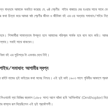
ন্ন মাধ্যমে আমাকে অবহিত করেছে যে, ৬ষ্ঠ শ্রেণীর গাইড বাজারে বের হওয়ার সাথে সাথে যে
ার কথা চিন্তা করে আমরা ষষ্ঠ শ্রেণীর জীবন ও জীবিকা বই এর ৩য় অধ্যায় সমাধান/গাইড নিয়
 হবে। শিক্ষার্থীরা সামান্যতম উপকৃত হলে আমাদের পরিশ্রম সার্থক হবে বলে মনে করি। আমর
শাল্লাহ। সবাই সাথে থাকবেন।
ীবিকা বই এর সুচিপত্র টা একবার দেখে নিই।
 গাইড/সমাধান:
আগামীর স্বপ্ন
িল রাইট নামের দুই ভাইয়ের কথা শুনেছ নিশ্চয়। এই দুই ভাই ১৯০৩ সালে পৃথিবীর আকাশে প্রথ
লিওনার্দো দ্যা ভিঞ্চির বহুকাল (১৪৮৫ সাল) আগে আঁকা ছবি ‘অর্নিথপ্টার’ (Ornithopter) নিয়
খার বাস্তব রূপ দিয়েছিলেন এই দুই প্রকৌশলী।