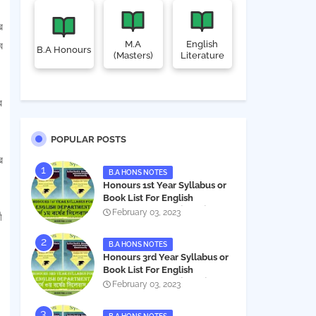
র
M.A
English
ে
B.A Honours
(Masters)
Literature
র
POPULAR POSTS
ে
B.A HONS NOTES
Honours 1st Year Syllabus or
Book List For English
Department - অনার্স ১ম বর্ষের সিলেবাস
February 03, 2023
ী
PDF
B.A HONS NOTES
Honours 3rd Year Syllabus or
Book List For English
Department - অনার্স ৩য় বর্ষের সিলেবাস
February 03, 2023
PDF