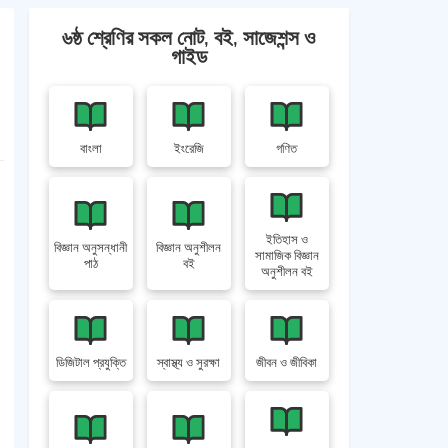
৬ষ্ঠ শ্রেণির সকল নোট, বই, সাজেশন্স ও
গাইড
বাংলা
ইংরেজি
গণিত
ইতিহাস ও
বিজ্ঞান অনুসন্ধানী
বিজ্ঞান অনুশীলন
সামাজিক বিজ্ঞান
পাঠ
বই
অনুশীলন বই
ডিজিটাল প্রযুক্তি
স্বাস্থ্য ও সুরক্ষা
জীবন ও জীবিকা