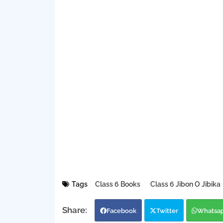
Tags
Class 6 Books
Class 6 Jibon O Jibika
Facebook
Twitter
Whatsa