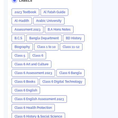
LABELS
2023 Textbook
Al Fatah Guide
Al-Hadith
Arabic University
Assessment 2023
B.A Hons Notes
B.C.S
Bangla Department
BD History
Biography
Class 1 to 10
Class 11-12
Class 5
Class 6
Class 6 Art and Culture
Class 6 Assessment 2023
Class 6 Bangla
Class 6 Books
Class 6 Digital Technology
Class 6 English
Class 6 English Assessment 2023
Class 6 Health Protection
Class 6 History & Social Science