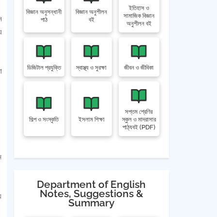
ইতিহাস ও
বিজ্ঞান অনুসন্ধানী
বিজ্ঞান অনুশীলন
সামাজিক বিজ্ঞান
ন
পাঠ
বই
অনুশীলন বই
ে
ডিজিটাল প্রযুক্তি
স্বাস্থ্য ও সুরক্ষা
জীবন ও জীবিকা
া
সপ্তম শ্রেণির
শিল্প ও সংস্কৃতি
ইসলাম শিক্ষা
স্কুল ও মাদরাসার
পাঠ্যবই (PDF)
ম
Department of English
Notes, Suggestions &
ে
Summary