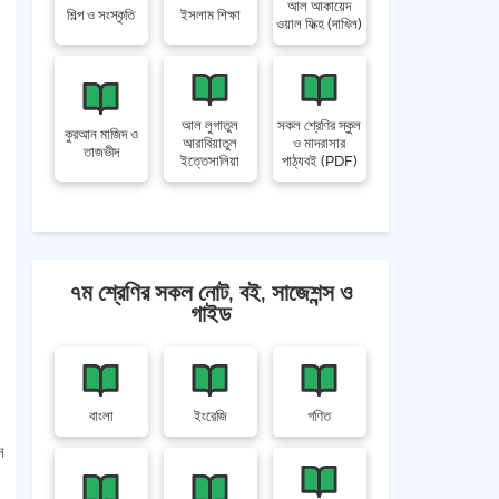
আল আকায়েদ
শিল্প ও সংস্কৃতি
ইসলাম শিক্ষা
ওয়াল ফিক্হ (দাখিল)
আল লুগাতুল
সকল শ্রেণির স্কুল
কুরআন মাজিদ ও
আরাবিয়াতুল
ও মাদরাসার
তাজভীদ
ইত্তেসালিয়া
পাঠ্যবই (PDF)
৭ম শ্রেণির সকল নোট, বই, সাজেশন্স ও
গাইড
বাংলা
ইংরেজি
গণিত
ন