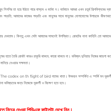
িগগির তা হয়ে উঠতে পারে বাস্তব ও বর্তমা ন। বর্তমানে আমরা এখন চতুর্থ শিল্পবিপ্লবের দ্বা
পন পদ্ধতি, আমাদের কাজের পদ্ধতি এবং মানুষের সাথে মানুষের যোগাযোগের উপায়কে ভীষণভাব
ল্পনায় দেখতাম। কিন্তু এখন সেটা আমাদের সামনেই উপস্থিত। রোবটের নানা কাহিনি তো আমাদে
ের হাতে তৈরি রোবট! কারও চাকুরি থাকবে, কারো থাকবে না। ভবিষ্যৎ দুনিয়ায় নিজের জায়গা কর
 মানিয়ে নেওয়ার সক্ষমতা।
েন The codex on th flight of bird নামের খাতা। উড্ডয়ন সম্পর্কিত এ ম্পর্কি মন দূরদর্শ
না ভবিষ্যতের জন্য নিজেকে দূরদর্শী ও বিচক্ষণ হতে হবে।
 পেতে নিচের দেওয়া পিডিএফ ফাইলটা দেখে নিন।