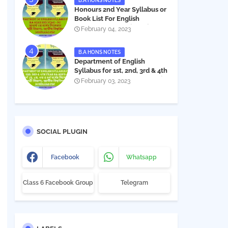
B.A HONS NOTES
Honours 2nd Year Syllabus or
Book List For English
Department - অনার্স ২য় বর্ষের সিলেবাস
February 04, 2023
PDF
B.A HONS NOTES
Department of English
Syllabus for 1st, 2nd, 3rd & 4th
Year BA Hon's - NU | বিএ অনার্স
February 03, 2023
১ম, ২য়, ৩য় ও ৪র্থ বর্ষের সিলেবাস (ইংরেজী
বিভাগ)- জাতীয় বিশ্ববিদ্যালয় |
Download PDF
SOCIAL PLUGIN
Facebook
Whatsapp
Class 6 Facebook Group
Telegram