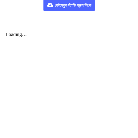
ফেইসবুক স্টাডি গ্রুপ লিংক