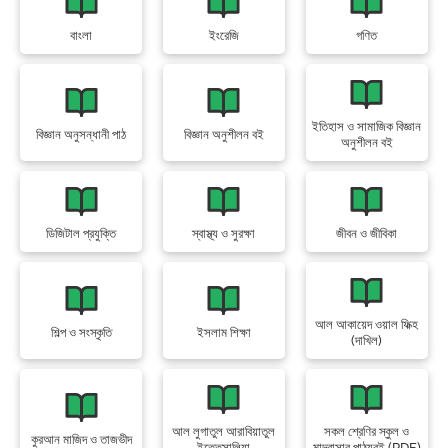
বাংলা
ইংরেজি
গণিত
ইতিহাস ও সামাজিক বিজ্ঞান
বিজ্ঞান অনুসন্ধানী পাঠ
বিজ্ঞান অনুশীলন বই
অনুশীলন বই
ডিজিটাল প্রযুক্তি
স্বাস্থ্য ও সুরক্ষা
জীবন ও জীবিকা
আল আকায়েদ ওয়াল ফিক্হ
শিল্প ও সংস্কৃতি
ইসলাম শিক্ষা
(দাখিল)
আল লুগাতুল আরাবিয়াতুল
সকল শ্রেণির স্কুল ও
কুরআন মাজিদ ও তাজভীদ
ইত্তেসালিয়া
মাদরাসার পাঠ্যবই (PDF)