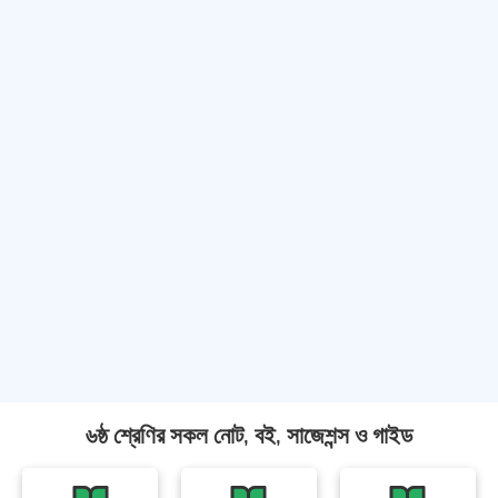
৬ষ্ঠ শ্রেণির সকল নোট, বই, সাজেশন্স ও গাইড