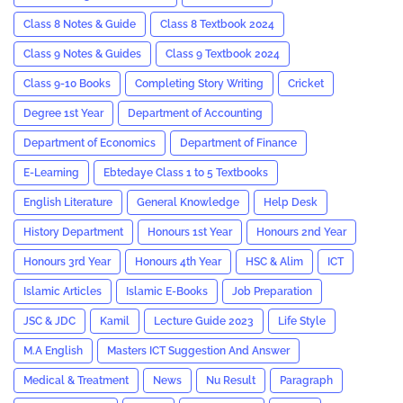
Class 8 Notes & Guide
Class 8 Textbook 2024
Class 9 Notes & Guides
Class 9 Textbook 2024
Class 9-10 Books
Completing Story Writing
Cricket
Degree 1st Year
Department of Accounting
Department of Economics
Department of Finance
E-Learning
Ebtedaye Class 1 to 5 Textbooks
English Literature
General Knowledge
Help Desk
History Department
Honours 1st Year
Honours 2nd Year
Honours 3rd Year
Honours 4th Year
HSC & Alim
ICT
Islamic Articles
Islamic E-Books
Job Preparation
JSC & JDC
Kamil
Lecture Guide 2023
Life Style
M.A English
Masters ICT Suggestion And Answer
Medical & Treatment
News
Nu Result
Paragraph