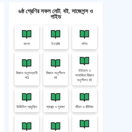
৬ষ্ঠ শ্রেণির সকল নোট, বই, সাজেশন্স ও
গাইড
বাংলা
ইংরেজি
গণিত
ইতিহাস ও
বিজ্ঞান অনুসন্ধানী
বিজ্ঞান অনুশীলন
সামাজিক বিজ্ঞান
পাঠ
বই
অনুশীলন বই
ডিজিটাল প্রযুক্তি
স্বাস্থ্য ও সুরক্ষা
জীবন ও জীবিকা