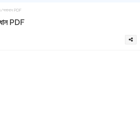
াইড/সমাধান PDF
মাধান PDF