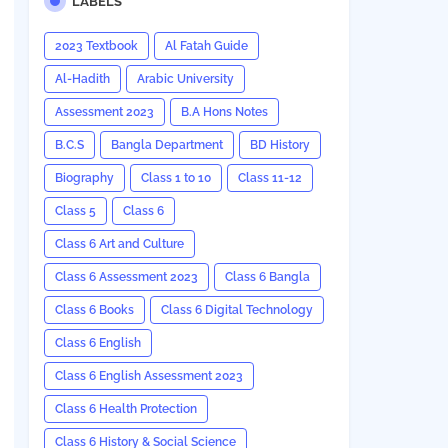
LABELS
2023 Textbook
Al Fatah Guide
Al-Hadith
Arabic University
Assessment 2023
B.A Hons Notes
B.C.S
Bangla Department
BD History
Biography
Class 1 to 10
Class 11-12
Class 5
Class 6
Class 6 Art and Culture
Class 6 Assessment 2023
Class 6 Bangla
Class 6 Books
Class 6 Digital Technology
Class 6 English
Class 6 English Assessment 2023
Class 6 Health Protection
Class 6 History & Social Science