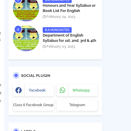
B.A HONS NOTES
Honours 2nd Year Syllabus or
Book List For English
Department - অনার্স ২য় বর্ষের সিলেবাস
February 04, 2023
PDF
B.A HONS NOTES
া
Department of English
Syllabus for 1st, 2nd, 3rd & 4th
/
Year BA Hon's - NU | বিএ অনার্স
February 03, 2023
১ম, ২য়, ৩য় ও ৪র্থ বর্ষের সিলেবাস (ইংরেজী
বিভাগ)- জাতীয় বিশ্ববিদ্যালয় |
Download PDF
SOCIAL PLUGIN
ম
Facebook
Whatsapp
র
ম
Class 6 Facebook Group
Telegram