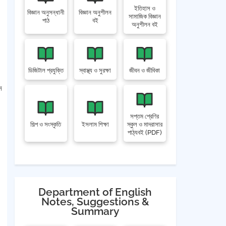
ইতিহাস ও
বিজ্ঞান অনুসন্ধানী
বিজ্ঞান অনুশীলন
সামাজিক বিজ্ঞান
পাঠ
বই
অনুশীলন বই
ডিজিটাল প্রযুক্তি
স্বাস্থ্য ও সুরক্ষা
জীবন ও জীবিকা
ে
সপ্তম শ্রেণির
শিল্প ও সংস্কৃতি
ইসলাম শিক্ষা
স্কুল ও মাদরাসার
পাঠ্যবই (PDF)
Department of English
Notes, Suggestions &
Summary