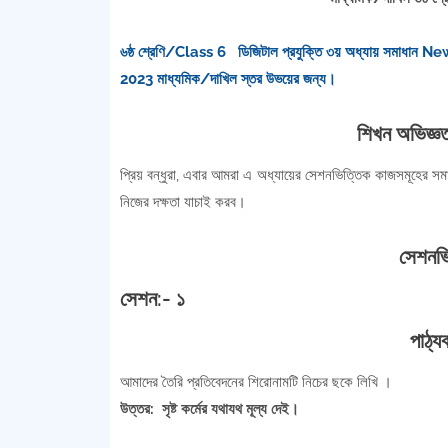
৬ষ্ঠ শ্রেণি/Class 6 ডিজিটাল প্রযুক্তি ৩য় অধ্যায় স
2023 মাধ্যমিক/দাখিল স্তর উভয়ের জন্য।
শিখন অভিজ্ঞত
প্রিয় বন্ধুরা, এবার আমরা এ অধ্যায়ের সেশনভিত্তিক কাজসমূহের স
নিজের দক্ষতা যাচাই করব।
সেশনভি
সেশন:- ১
পাঠ্য
আমাদের তৈরি প্রতিবেদনের শিরোনামটি নিচের ছকে লিখি ।
উত্তর: সৃষ্ট কর্মের যথাযথ মূল্য দেই।