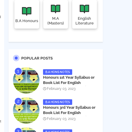
র
M.A
English
B.A Honours
(Masters)
Literature
POPULAR POSTS
B.A HONS NOTES
Honours 1st Year Syllabus or
Book List For English
Department - অনার্স ১ম বর্ষের সিলেবাস
February 03, 2023
PDF
B.A HONS NOTES
Honours 3rd Year Syllabus or
Book List For English
Department - অনার্স ৩য় বর্ষের সিলেবাস
February 03, 2023
ে
PDF