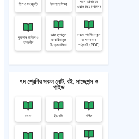
আল আকায়েদ
শিল্প ও সংস্কৃতি
ইসলাম শিক্ষা
ওয়াল ফিক্হ (দাখিল)
আল লুগাতুল
সকল শ্রেণির স্কুল
কুরআন মাজিদ ও
আরাবিয়াতুল
ও মাদরাসার
তাজভীদ
ইত্তেসালিয়া
পাঠ্যবই (PDF)
৭ম শ্রেণির সকল নোট, বই, সাজেশন্স ও
গাইড
বাংলা
ইংরেজি
গণিত