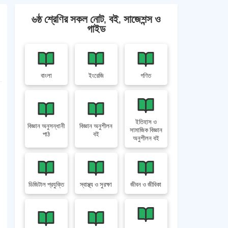
৬ষ্ঠ শ্রেণির সকল নোট, বই, সাজেশন্স ও
গাইড
বাংলা
ইংরেজি
গণিত
ইতিহাস ও
বিজ্ঞান অনুসন্ধানী
বিজ্ঞান অনুশীলন
সামাজিক বিজ্ঞান
পাঠ
বই
অনুশীলন বই
ডিজিটাল প্রযুক্তি
স্বাস্থ্য ও সুরক্ষা
জীবন ও জীবিকা