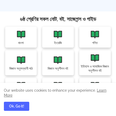
৬ষ্ঠ শ্রেণির সকল নোট, বই, সাজেশন্স ও গাইড
বাংলা
ইংরেজি
গণিত
ইতিহাস ও সামাজিক বিজ্ঞান
বিজ্ঞান অনুসন্ধানী পাঠ
বিজ্ঞান অনুশীলন বই
অনুশীলন বই
Our website uses cookies to enhance your experience.
Learn
ডিজিটাল প্রযুক্তি
স্বাস্থ্য ও সুরক্ষা
জীবন ও জীবিকা
More
Ok, Go it!