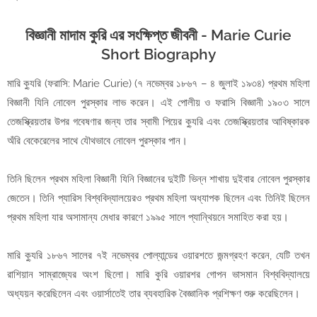
বিজ্ঞানী মাদাম কুরি এর সংক্ষিপ্ত জীবনী - Marie Curie
Short Biography
মারি ক্যুরি (ফরাসি: Marie Curie) (৭ নভেম্বর ১৮৬৭ – ৪ জুলাই ১৯৩৪) প্রথম মহিলা
বিজ্ঞানী যিনি নোবেল পুরস্কার লাভ করেন। এই পোলীয় ও ফরাসি বিজ্ঞানী ১৯০৩ সালে
তেজস্ক্রিয়তার উপর গবেষণার জন্য তার স্বামী পিয়ের ক্যুরি এবং তেজস্ক্রিয়তার আবিষ্কারক
অঁরি বেকেরেলের সাথে যৌথভাবে নোবেল পুরস্কার পান।
তিনি ছিলেন প্রথম মহিলা বিজ্ঞানী যিনি বিজ্ঞানের দুইটি ভিন্ন শাখায় দুইবার নোবেল পুরস্কার
জেতেন। তিনি প্যারিস বিশ্ববিদ্যালয়েরও প্রথম মহিলা অধ্যাপক ছিলেন এবং তিনিই ছিলেন
প্রথম মহিলা যার অসামান্য মেধার কারণে ১৯৯৫ সালে প্যান্থিয়নে সমাহিত করা হয়।
মারি ক্যুরি ১৮৬৭ সালের ৭ই নভেম্বর পোল্যান্ডের ওয়ারশতে জন্মগ্রহণ করেন, যেটি তখন
রাশিয়ান সাম্রাজ্যের অংশ ছিলো। মারি কুরি ওয়ারশর গোপন ভাসমান বিশ্ববিদ্যালয়ে
অধ্যয়ন করেছিলেন এবং ওয়ার্সাতেই তার ব্যবহারিক বৈজ্ঞানিক প্রশিক্ষণ শুরু করেছিলেন।