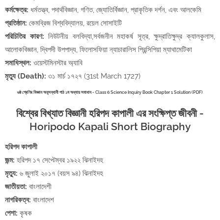
কর্মক্ষেত্র:
ধর্মতত্ত্ব, পদার্থবিজ্ঞান, গণিত, জ্যোতির্বিজ্ঞান, প্রাকৃতিক দর্শন, এবং আলকেমি
প্রতিষ্ঠান:
কেমব্রিজ বিশ্ববিদ্যালয়, রয়েল সোসাইটি
পরিচিতির কারণ:
নিউটনীয় বলবিদ্যা,সর্বজনীন মহাকর্ষ সূত্র, ক্ষুদ্রাতিক্ষুদ্র ক্যালকুলাস,
আলোকবিজ্ঞান, দ্বিপদী উপপাদ্য, ফিলোসফিয়া ন্যাচারালিস প্রিন্সিপিয়া ম্যাথামেটিকা
সমাধিস্থল:
ওয়েস্টমিনস্টার অ্যাবি
মৃত্যু (Death):
৩১ মার্চ ১৭২৭ (31st March 1727)
৬ষ্ঠ শ্রেণির বিজ্ঞান অনুসন্ধানী পাঠ ১ম অধ্যায় সমাধান - Class 6 Science Inquiry Book Chapter 1 Solution (PDF)
বিশ্বের বিখ্যাত বিজ্ঞানী হরিপদ কাপালী এর সংক্ষিপ্ত জীবনী -
Horipodo Kapali Short Biography
হরিপদ কাপালী
জন্ম:
হরিপদ ১৭ সেপ্টেম্বর ১৯২২ ঝিনাইদহ
মৃত্যু:
৬ জুলাই ২০১৭ (বয়স ৯৪) ঝিনাইদহ
জাতীয়তা:
বাংলাদেশী
নাগরিকত্ব:
বাংলাদেশ
পেশা:
কৃষক