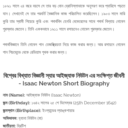
১৮৯১ সালে ২৪ বছর বয়সে সে তার বড় বোন ব্রোনিস্লাভাকে অনুসরণ করে প্যারিসে পড়তে
যান। সেখানেই সে তার পরবর্তি বৈজ্ঞানিক কাজ পরিচালিত করেছিলেন। ১৯০৩ সালে মারি
কুরি তার স্বামী পিয়েরে কুরি এবং পদার্থবিদ হেনরি বেকেরেলের সাথে পদার্থ বিদ্যায় নোবেল
পুরস্কার জেতেন। তিনি এককভাবে ১৯১১ সালে রসায়নেও নোবেল পুরস্কার জেতেন।
পদার্থবিজ্ঞানে তিনি নোবেল পান তেজষ্ক্রিয়তা নিয়ে কাজ করার জন্য। আর রসায়নে নোবেল
পান পিচব্লেন্ড থেকে রেডিয়াম পৃথক করার জন্য।
বিশ্বের বিখ্যাত বিজ্ঞানী স্যার আইজ্যাক নিউটন এর সংক্ষিপ্ত জীবনী
- Isaac Newton Short Biography
নাম (Name):
আইজ্যাক নিউটন (Isaac Newton)
জন্ম (Birthday):
১৬৪২ সালের ২৫ শে ডিসেম্বর (25th December 1642)
জন্মস্থান (Birthplace):
ইংল্যান্ডের ল্যাঙ্কশায়ার
অভিভাবক:
হ্যানা নিউটন (মা)
জাতীয়তা:
ব্রিটিশ