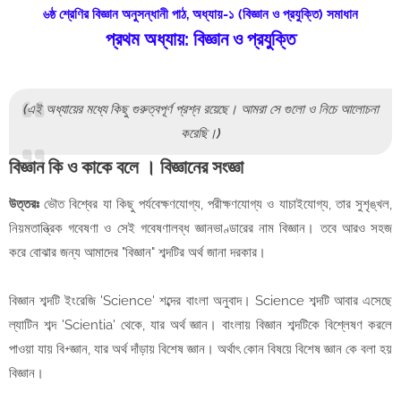
৬ষ্ঠ শ্রেণির বিজ্ঞান অনুসন্ধানী পাঠ, অধ্যায়-১ (বিজ্ঞান ও প্রযুক্তি) সমাধান
প্রথম অধ্যায়: বিজ্ঞান ও প্রযুক্তি
(এই অধ্যায়ের মধ্যে কিছু গুরুত্বপূর্ণ প্রশ্ন রয়েছে। আমরা সে গুলো ও নিচে আলোচনা
করেছি।)
বিজ্ঞান কি ও কাকে বলে । বিজ্ঞানের সংজ্ঞা
উত্তরঃ
ভৌত বিশ্বের যা কিছু পর্যবেক্ষণযোগ্য, পরীক্ষণযোগ্য ও যাচাইযোগ্য, তার সুশৃঙ্খল,
নিয়মতান্ত্রিক গবেষণা ও সেই গবেষণালব্ধ জ্ঞানভাণ্ডারের নাম বিজ্ঞান। তবে আরও সহজ
করে বোঝার জন্য আমাদের "বিজ্ঞান" শব্দটির অর্থ জানা দরকার।
বিজ্ঞান শব্দটি ইংরেজি 'Science' শব্দের বাংলা অনুবাদ। Science শব্দটি আবার এসেছে
ল্যাটিন শব্দ 'Scientia' থেকে, যার অর্থ জ্ঞান। বাংলায় বিজ্ঞান শব্দটিকে বিশ্লেষণ করলে
পাওয়া যায় বি+জ্ঞান, যার অর্থ দাঁড়ায় বিশেষ জ্ঞান। অর্থাৎ কোন বিষয়ে বিশেষ জ্ঞান কে বলা হয়
বিজ্ঞান।