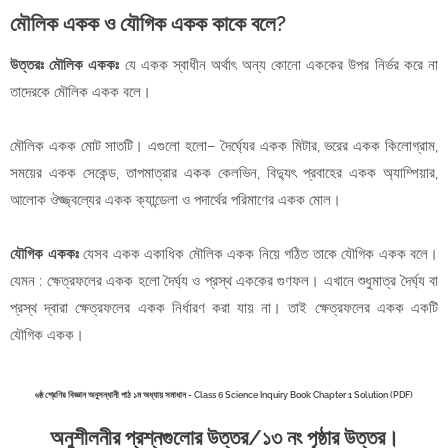
মৌলিক একক ও যৌগিক একক কাকে বলে?
উত্তরঃ মৌলিক এককঃ
যে একক স্বাধীন অর্থাৎ অন্য কোনো এককের উপর নির্ভর করে না
তাদেরকে মৌলিক একক বলে।
মৌলিক একক মোট সাতটি। এগুলো হলো– দৈর্ঘ্যের একক মিটার, ভরের একক কিলোগ্রাম,
সময়ের একক সেকেন্ড, তাপমাত্রার একক কেলভিন, বিদ্যুৎ প্রবাহের একক অ্যাম্পিয়ার,
আলোক ঔজ্জ্বল্যের একক ক্যান্ডেলা ও পদার্থের পরিমাণের একক মোল।
যৌগিক এককঃ
যেসব একক একাধিক মৌলিক একক নিয়ে গঠিত তাকে যৌগিক একক বলে।
যেমন : ক্ষেত্রফলের একক হলো দৈর্ঘ্য ও প্রস্থ এককের গুণফল। এখানে শুধুমাত্র দৈর্ঘ্য বা
প্রস্থ দ্বারা ক্ষেত্রফলের একক নির্ধারণ করা যায় না। তাই ক্ষেত্রফলের একক একটি
যৌগিক একক।
৬ষ্ঠ শ্রেণির বিজ্ঞান অনুসন্ধানী পাঠ ১ম অধ্যায় সমাধান - Class 6 Science Inquiry Book Chapter 1 Solution (PDF)
অনুশীলনীর প্রশ্নগুলোর উত্তর/১৩ নং পৃষ্ঠার উত্তর।