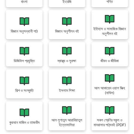
বাংলা
ইংরেজি
গণিত
ইতিহাস ও সামাজিক বিজ্ঞান
বিজ্ঞান অনুসন্ধানী পাঠ
বিজ্ঞান অনুশীলন বই
অনুশীলন বই
ডিজিটাল প্রযুক্তি
স্বাস্থ্য ও সুরক্ষা
জীবন ও জীবিকা
আল আকায়েদ ওয়াল ফিক্হ
শিল্প ও সংস্কৃতি
ইসলাম শিক্ষা
(দাখিল)
আল লুগাতুল আরাবিয়াতুল
সকল শ্রেণির স্কুল ও
কুরআন মাজিদ ও তাজভীদ
ইত্তেসালিয়া
মাদরাসার পাঠ্যবই (PDF)