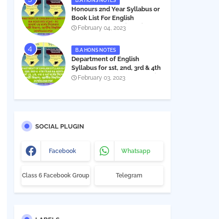
B.A HONS NOTES
Honours 2nd Year Syllabus or
Book List For English
Department - অনার্স ২য় বর্ষের সিলেবাস
February 04, 2023
PDF
B.A HONS NOTES
Department of English
Syllabus for 1st, 2nd, 3rd & 4th
Year BA Hon's - NU | বিএ অনার্স
February 03, 2023
১ম, ২য়, ৩য় ও ৪র্থ বর্ষের সিলেবাস (ইংরেজী
বিভাগ)- জাতীয় বিশ্ববিদ্যালয় |
Download PDF
SOCIAL PLUGIN
Facebook
Whatsapp
Class 6 Facebook Group
Telegram