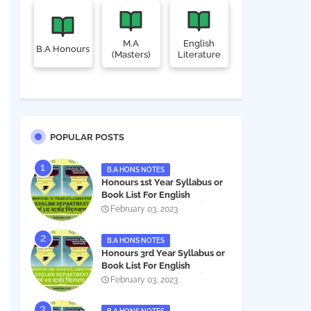
M.A
English
B.A Honours
(Masters)
Literature
POPULAR POSTS
B.A HONS NOTES
Honours 1st Year Syllabus or
Book List For English
Department - অনার্স ১ম বর্ষের সিলেবাস
February 03, 2023
PDF
B.A HONS NOTES
Honours 3rd Year Syllabus or
Book List For English
Department - অনার্স ৩য় বর্ষের সিলেবাস
February 03, 2023
PDF