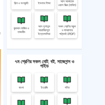
আল আকায়েদ
শিল্প ও সংস্কৃতি
ইসলাম শিক্ষা
ওয়াল ফিক্হ (দাখিল)
আল লুগাতুল
সকল শ্রেণির স্কুল
কুরআন মাজিদ ও
আরাবিয়াতুল
ও মাদরাসার
তাজভীদ
র
ইত্তেসালিয়া
পাঠ্যবই (PDF)
৭ম শ্রেণির সকল নোট, বই, সাজেশন্স ও
গাইড
বাংলা
ইংরেজি
গণিত