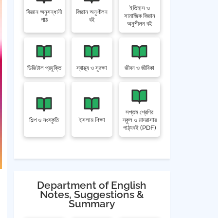
ইতিহাস ও
বিজ্ঞান অনুসন্ধানী
বিজ্ঞান অনুশীলন
সামাজিক বিজ্ঞান
পাঠ
বই
অনুশীলন বই
ডিজিটাল প্রযুক্তি
স্বাস্থ্য ও সুরক্ষা
জীবন ও জীবিকা
সপ্তম শ্রেণির
শিল্প ও সংস্কৃতি
ইসলাম শিক্ষা
স্কুল ও মাদরাসার
পাঠ্যবই (PDF)
Department of English
Notes, Suggestions &
Summary