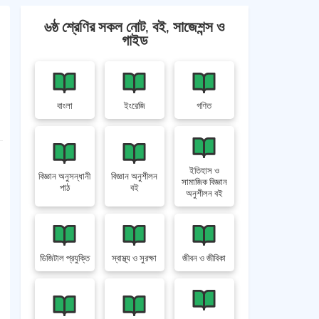
৬ষ্ঠ শ্রেণির সকল নোট, বই, সাজেশন্স ও
গাইড
বাংলা
ইংরেজি
গণিত
ইতিহাস ও
বিজ্ঞান অনুসন্ধানী
বিজ্ঞান অনুশীলন
সামাজিক বিজ্ঞান
পাঠ
বই
অনুশীলন বই
ডিজিটাল প্রযুক্তি
স্বাস্থ্য ও সুরক্ষা
জীবন ও জীবিকা