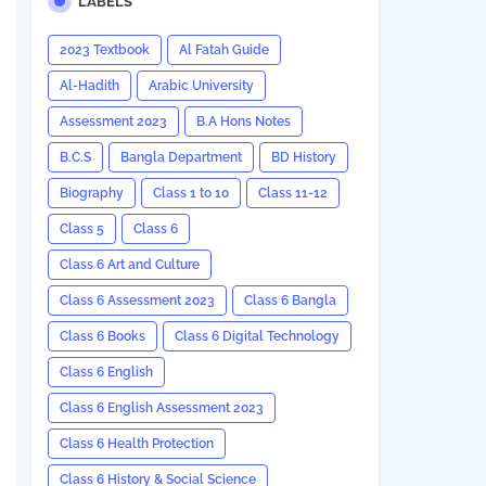
LABELS
2023 Textbook
Al Fatah Guide
Al-Hadith
Arabic University
Assessment 2023
B.A Hons Notes
B.C.S
Bangla Department
BD History
Biography
Class 1 to 10
Class 11-12
Class 5
Class 6
Class 6 Art and Culture
Class 6 Assessment 2023
Class 6 Bangla
Class 6 Books
Class 6 Digital Technology
Class 6 English
Class 6 English Assessment 2023
Class 6 Health Protection
Class 6 History & Social Science