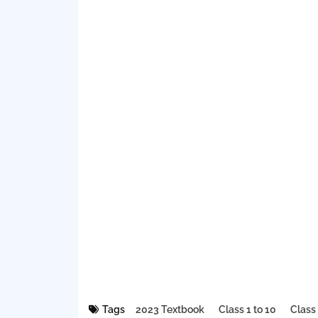
Tags
2023 Textbook
Class 1 to 10
Class