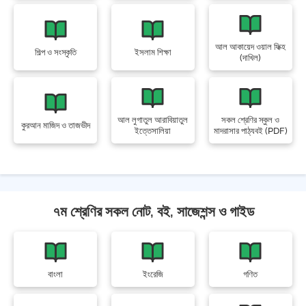
আল আকায়েদ ওয়াল ফিক্হ
শিল্প ও সংস্কৃতি
ইসলাম শিক্ষা
(দাখিল)
আল লুগাতুল আরাবিয়াতুল
সকল শ্রেণির স্কুল ও
কুরআন মাজিদ ও তাজভীদ
ইত্তেসালিয়া
মাদরাসার পাঠ্যবই (PDF)
৭ম শ্রেণির সকল নোট, বই, সাজেশন্স ও গাইড
বাংলা
ইংরেজি
গণিত