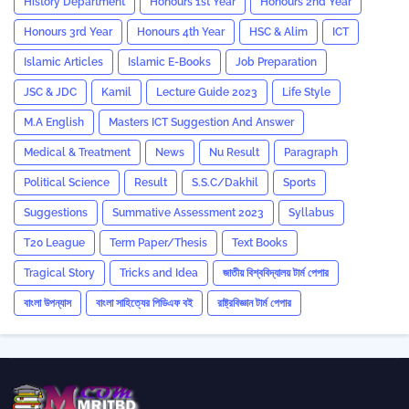
History Department
Honours 1st Year
Honours 2nd Year
Honours 3rd Year
Honours 4th Year
HSC & Alim
ICT
Islamic Articles
Islamic E-Books
Job Preparation
JSC & JDC
Kamil
Lecture Guide 2023
Life Style
M.A English
Masters ICT Suggestion And Answer
Medical & Treatment
News
Nu Result
Paragraph
Political Science
Result
S.S.C/Dakhil
Sports
Suggestions
Summative Assessment 2023
‍Syllabus
T20 League
Term Paper/Thesis
Text Books
Tragical Story
Tricks and ‍Idea
জাতীয় বিশ্ববিদ্যালয় টার্ম পেপার
বাংলা উপন্যাস
বাংলা সাহিত্যের পিডিএফ বই
রাষ্ট্রবিজ্ঞান টার্ম পেপার