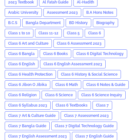
2023 Textbook
Al Fatah Guide
Al-Hadith
Arabic University
Assessment 2023
B.A Hons Notes
B.C.S
Bangla Department
BD History
Biography
Class 1 to 10
Class 11-12
Class 5
Class 6
Class 6 Art and Culture
Class 6 Assessment 2023
Class 6 Bangla
Class 6 Books
Class 6 Digital Technology
Class 6 English
Class 6 English Assessment 2023
Class 6 Health Protection
Class 6 History & Social Science
Class 6 Jibon O Jibika
Class 6 Math
Class 6 Notes & Guide
Class 6 Religion
Class 6 Science
Class 6 Science Inquiry
Class 6 Syllabus 2023
Class 6 Textbooks
Class 7
Class 7 Art & Culture Guide
Class 7 Assessment 2023
Class 7 Bangla Guide
Class 7 Digital Technology Guide
Class 7 English Assessment 2023
Class 7 English Guide