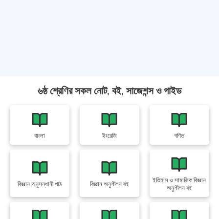
৬ষ্ঠ শ্রেণির সকল নোট, বই, সাজেশন্স ও গাইড
বাংলা
ইংরেজি
গণিত
ইতিহাস ও সামাজিক বিজ্ঞান
বিজ্ঞান অনুসন্ধানী পাঠ
বিজ্ঞান অনুশীলন বই
অনুশীলন বই