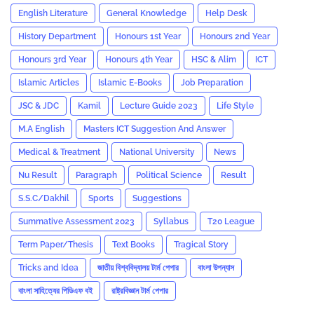
English Literature
General Knowledge
Help Desk
History Department
Honours 1st Year
Honours 2nd Year
Honours 3rd Year
Honours 4th Year
HSC & Alim
ICT
Islamic Articles
Islamic E-Books
Job Preparation
JSC & JDC
Kamil
Lecture Guide 2023
Life Style
M.A English
Masters ICT Suggestion And Answer
Medical & Treatment
National University
News
Nu Result
Paragraph
Political Science
Result
S.S.C/Dakhil
Sports
Suggestions
Summative Assessment 2023
‍Syllabus
T20 League
Term Paper/Thesis
Text Books
Tragical Story
Tricks and ‍Idea
জাতীয় বিশ্ববিদ্যালয় টার্ম পেপার
বাংলা উপন্যাস
বাংলা সাহিত্যের পিডিএফ বই
রাষ্ট্রবিজ্ঞান টার্ম পেপার