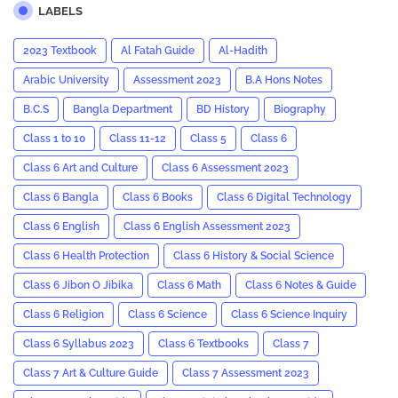
LABELS
2023 Textbook
Al Fatah Guide
Al-Hadith
Arabic University
Assessment 2023
B.A Hons Notes
B.C.S
Bangla Department
BD History
Biography
Class 1 to 10
Class 11-12
Class 5
Class 6
Class 6 Art and Culture
Class 6 Assessment 2023
Class 6 Bangla
Class 6 Books
Class 6 Digital Technology
Class 6 English
Class 6 English Assessment 2023
Class 6 Health Protection
Class 6 History & Social Science
Class 6 Jibon O Jibika
Class 6 Math
Class 6 Notes & Guide
Class 6 Religion
Class 6 Science
Class 6 Science Inquiry
Class 6 Syllabus 2023
Class 6 Textbooks
Class 7
Class 7 Art & Culture Guide
Class 7 Assessment 2023