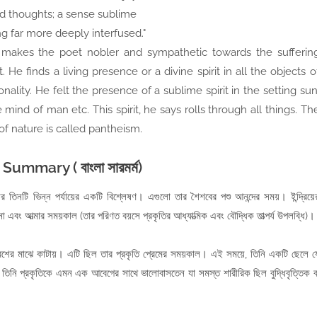
d thoughts; a sense sublime
g far more deeply interfused."
 makes the poet nobler and sympathetic towards the sufferin
. He finds a living presence or a divine spirit in all the objects o
nality. He felt the presence of a sublime spirit in the setting sun
e mind of man etc. This spirit, he says rolls through all things. Th
s of nature is called pantheism.
Summary ( বাংলা সারমর্ম)
শের তিনটি ভিন্ন পর্যায়ের একটি বিশ্লেষণ। এগুলো তার শৈশবের পশু আনন্দের সময়। ইন্দ্রিয়ে
 এবং আত্মার সময়কাল (তার পরিণত বয়সে প্রকৃতির আধ্যাত্মিক এবং বৌদ্ধিক তাত্পর্য উপলব্ধি)।
পরিবেশের মাঝে কাটায়। এটি ছিল তার প্রকৃতি প্রেমের সময়কাল। এই সময়ে, তিনি একটি ছেলে য
তিনি প্রকৃতিকে এমন এক আবেগের সাথে ভালোবাসতেন যা সমস্ত শারীরিক ছিল বুদ্ধিবৃত্তিক ব