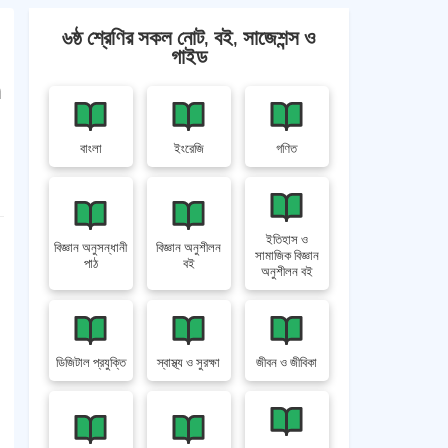
৬ষ্ঠ শ্রেণির সকল নোট, বই, সাজেশন্স ও
গাইড
n
বাংলা
ইংরেজি
গণিত
ইতিহাস ও
বিজ্ঞান অনুসন্ধানী
বিজ্ঞান অনুশীলন
সামাজিক বিজ্ঞান
পাঠ
বই
অনুশীলন বই
ডিজিটাল প্রযুক্তি
স্বাস্থ্য ও সুরক্ষা
জীবন ও জীবিকা