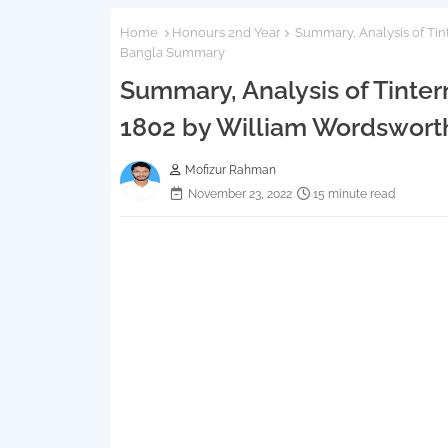
Home
Honours 2nd Year
Summary, Analysis of Tin
Bangla Summary
Summary, Analysis of Tinte
1802 by William Wordswort
Mofizur Rahman
November 23, 2022
15 minute read