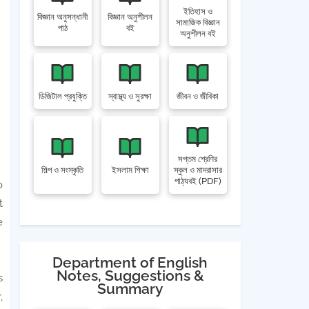
ইতিহাস ও
বিজ্ঞান অনুসন্ধানী
বিজ্ঞান অনুশীলন
সামাজিক বিজ্ঞান
পাঠ
বই
অনুশীলন বই
ডিজিটাল প্রযুক্তি
স্বাস্থ্য ও সুরক্ষা
জীবন ও জীবিকা
সপ্তম শ্রেণির
শিল্প ও সংস্কৃতি
ইসলাম শিক্ষা
স্কুল ও মাদরাসার
পাঠ্যবই (PDF)
o
t
e
Department of English
Notes, Suggestions &
s
Summary
,