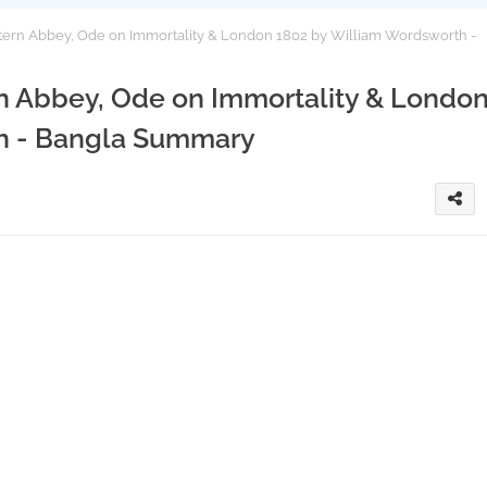
tern Abbey, Ode on Immortality & London 1802 by William Wordsworth -
rn Abbey, Ode on Immortality & Londo
h - Bangla Summary