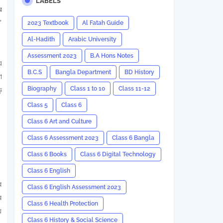
LABELS
র
'
2023 Textbook
Al Fatah Guide
Al-Hadith
Arabic University
Assessment 2023
B.A Hons Notes
়
B.C.S
Bangla Department
BD History
া
Biography
Class 1 to 10
Class 11-12
ে
Class 5
Class 6
Class 6 Art and Culture
Class 6 Assessment 2023
Class 6 Bangla
Class 6 Books
Class 6 Digital Technology
Class 6 English
র
Class 6 English Assessment 2023
র
Class 6 Health Protection
়
Class 6 History & Social Science