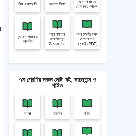
আল আকায়েদ
শিল্প ও সংস্কৃতি
ইসলাম শিক্ষা
ওয়াল ফিক্হ (দাখিল)
n
আল লুগাতুল
সকল শ্রেণির স্কুল
কুরআন মাজিদ ও
আরাবিয়াতুল
ও মাদরাসার
তাজভীদ
ইত্তেসালিয়া
পাঠ্যবই (PDF)
৭ম শ্রেণির সকল নোট, বই, সাজেশন্স ও
গাইড
বাংলা
ইংরেজি
গণিত