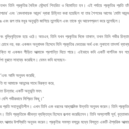
তখন তিনি প্রকৃতির দৈহিক সৌন্দর্যে শিহরিত ও বিমোহিত হন। এই পর্যায়ে প্রকৃতির প্রতি তাঁ
াপচার' এবং 'বেদনাদায়ক আনন্দ' দ্বারা চিহ্নিত করা হয়েছিল যা তার শৈশবের আগের 'মোটা আনন্দ
তুর রঙ এবং রূপ তার মধুর অনুভূতি জাগিয়ে তুলেছিল এবং তাকে খুব আবেগপ্রবণ করে তুলেছিল।
ক এবং বুদ্ধিবৃত্তিক হয়ে ওঠে। অতএব, তিনি যখন প্রকৃতির দিকে তাকান, তখন তিনি গভীর চিন্তায
খে নয়, বরং একজন অনুবাদক হিসেবে যিনি প্রকৃতির ভেতরের অর্থ এবং লুকানো তাৎপর্য ব্যাখ্য
্তি যা একজন পীড়িত আত্মাকে প্রশান্তি দিতে পারে। এইভাবে কবি একটি দার্শনিক মন গড়
ুর্দশা বুঝতে সাহায্য করেছিল। যেমন কবি বলেছেন-
"এবং আমি অনুভব করেছি,
ি যা আমাকে আনন্দের সাথে বিরক্ত করে,
নত চিন্তার; একটি অনুভূতি মহৎ
বেশি গভীরভাবে মিশ্রিত কিছু।"
বতার প্রতি সহানুভূতিশীল। এখন তিনি এক ধরনের আধ্যাত্মিক উন্নতি অনুভব করেন। তিনি প্রকৃতি
ন। তিনি প্রকৃতিকে জীবন্ত ব্যক্তিত্ব হিসেবে কল্পনা করেছিলেন। তিনি অস্তগামী সূর্য, বৃত্তাকা
মহৎ আত্মার উপস্থিতি অনুভব করেন। প্রকৃতির সমস্ত বস্তুর মধ্যে বিস্তৃত একটি ঐশ্বরিক আত্মায