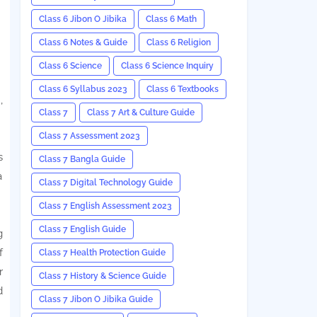
Class 6 Jibon O Jibika
Class 6 Math
Class 6 Notes & Guide
Class 6 Religion
Class 6 Science
Class 6 Science Inquiry
Class 6 Syllabus 2023
Class 6 Textbooks
,
Class 7
Class 7 Art & Culture Guide
Class 7 Assessment 2023
s
Class 7 Bangla Guide
a
Class 7 Digital Technology Guide
Class 7 English Assessment 2023
Class 7 English Guide
g
f
Class 7 Health Protection Guide
r
Class 7 History & Science Guide
d
Class 7 Jibon O Jibika Guide