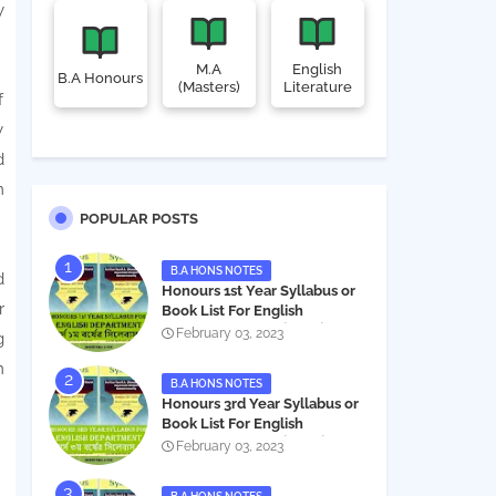
y
M.A
English
B.A Honours
(Masters)
Literature
f
y
d
m
POPULAR POSTS
B.A HONS NOTES
d
Honours 1st Year Syllabus or
r
Book List For English
Department - অনার্স ১ম বর্ষের সিলেবাস
February 03, 2023
g
PDF
m
B.A HONS NOTES
Honours 3rd Year Syllabus or
Book List For English
Department - অনার্স ৩য় বর্ষের সিলেবাস
February 03, 2023
PDF