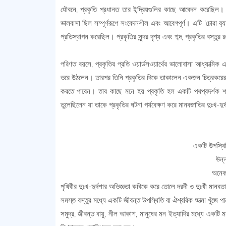
যৌবনে, প্রকৃতি প্রধানত তার ইন্দ্রিয়গুলির কাছে আবেদন করেছিল। 
ভালবাসা ছিল সম্পূর্ণরূপে সংবেদনশীল এবং আবেগপূর্ণ। এটি 'চোরা র‍্য
প্রতিস্থাপন করেছিল। প্রকৃতির সুন্দর দৃশ্য এবং শব্দ, প্রকৃতির বস্
পরিণত বয়সে, প্রকৃতির প্রতি ওয়ার্ডসওয়ার্থের ভালোবাসা আধ্যাত্মি
ভরে উঠলেন। তারপর তিনি প্রকৃতির দিকে তাকালেন একজন চিত্রকরের চো
করতে পারেন। তার কাছে মনে হয় প্রকৃতি হল একটি পথপ্রদর্শক শক
তুলেছিলেন যা তাকে প্রকৃতির ঘটনা পর্যবেক্ষণ করে মানবজাতির দুঃখ-দ
একটি উপস্থিত
উন্
অনেক 
পৃথিবীর দুঃখ-দুর্দশার অভিজ্ঞতা কবিকে করে তোলে দরদী ও দুঃখী মান
সমস্ত বস্তুর মধ্যে একটি জীবন্ত উপস্থিতি বা ঐশ্বরিক আত্মা খুঁজে পা
সমুদ্র, জীবন্ত বায়ু, নীল আকাশ, মানুষের মন ইত্যাদির মধ্যে একটি 