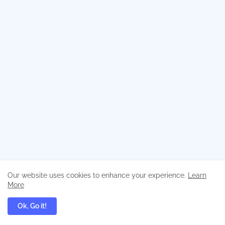
৬ষ্ঠ শ্রেণির সকল নোট, বই, সাজেশন্স ও গাইড
Our website uses cookies to enhance your experience.
Learn
More
Ok, Go it!
বাংলা
ইংরেজি
গণিত