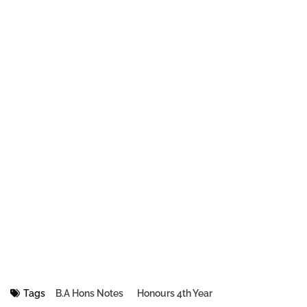
Tags
B.A Hons Notes
Honours 4th Year