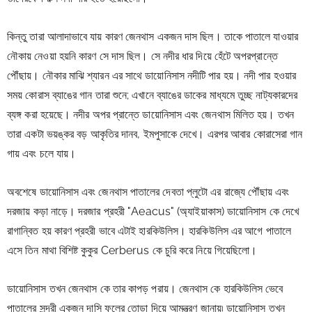
কিন্তু তারা আলাদাভাবে যায় কারণ জেনথাস একজন দাস ছিল। তাকে পাতালে যাওয়ার 
নৌকায় নেওয়া হয়নি কারণ সে দাস ছিল। সে নদীর ধার দিয়ে হেঁটে অপরপ্রান্তে 
পৌঁছায়। নৌকার মাঝি শ্যারন এর সাথে ডায়োনিসাস নদীটি পার হয়। নদী পার হওয়ার 
সময় কোরাস ব্যাঙের গান তারা শুনে; এখানে ব্যাঙের ডাকের মাধ্যমে তুচ্ছ নাট্যকারদের 
ব্যঙ্গ করা হয়েছে। নদীর অপর প্রান্তে ডায়োনিসাস এবং জেনথাস মিলিত হয়। তখন 
তারা একটা ভয়ঙ্কর বড় আকৃতির দানব, ইমপুসাকে দেখে। এরপর আবার কোরাসেরা গান 
গায় এবং চলে যায়।
অবশেষে ডায়োনিসাস এবং জেনথাস পাতালের দেবতা প্লুটো এর রাজ্যে পৌঁছায় এবং 
দরজায় কড়া নাড়ে। দরজার প্রহরী "Aeacus" (অ্যাইয়াকাস) ডায়োনিসাস কে দেখে 
রাগান্বিত হয় কারণ প্রহরী ভাবে এটাই হারকিউলিস। হারকিউলিস এর আগে পাতালে 
এসে তিন মাথা বিশিষ্ট কুকুর Cerberus কে চুরি করে নিয়ে গিয়েছিলো।
ডায়োনিসাস তখন জেনথাস কে তার কাপড় পরায়। জেনথাস কে হারকিউলিস ভেবে 
পাতালের সুন্দরী একজন দাসি ফুলের তোড়া দিয়ে আমন্ত্রণ জানায়৷ ডায়োনিসাস তখন 