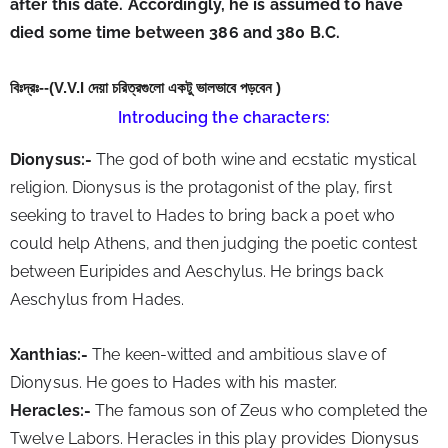
after this date. Accordingly, he is assumed to have 
died some time between 386 and 380 B.C.
বিঃদ্রঃ--(V.V.I দেয়া চরিত্রগুলো একটু ভালভাবে পড়বেন )
Introducing the characters:
Dionysus:-
 The god of both wine and ecstatic mystical 
religion. Dionysus is the protagonist of the play, first 
seeking to travel to Hades to bring back a poet who 
could help Athens, and then judging the poetic contest 
between Euripides and Aeschylus. He brings back 
Aeschylus from Hades.
Xanthias:-
 The keen-witted and ambitious slave of 
Dionysus. He goes to Hades with his master.
Heracles:-
 The famous son of Zeus who completed the 
Twelve Labors. Heracles in this play provides Dionysus 