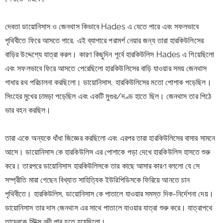
দেবতা ডায়োনিসাস ও জেনথাস কিভাবে Hades এ যেতে পারে এবং সফলভাবে 
পৃথিবীতে ফিরে আসতে পারে, এই ব্যাপারে পরামর্শ নেয়ার জন্য তারা হারকিউলিসের 
বাড়ির উদ্দেশ্যে যাত্রা করল। 
কারণ কিছুদিন পূর্বে হারকিউলিস Hades এ গিয়েছিলো 
এবং সফলভাবে ফিরে আসতে পেরেছিলো 
হারকিউলিসের বাড়ি যাওয়ার সময় জেনথাস 
গাধার রথ পরিচালনা করছিলো। ডায়োনিসাস, হারকিউলিসের মতো পোশাক পড়েছিল। 
সিংহের মুখের চামড়া পড়েছিল এবং একটি মুগুর/দণ্ড হাতে ছিল। জেনথাস তার পিঠে 
ভার বহন করছিল।
তারা একে অন্যকে ধাঁধা জিজ্ঞের করছিলো এবং এরপর তারা হারকিউলিসের বাসার সামনে 
আসে। ডায়োনিসাস কে হারকিউলিস এর পোশাকে পড়া দেখে হারকিউলিস হাসতে শুরু 
করে। তারপরে ডায়োনিসাস হারকিউলিসকে তার কাছে আসার কারণ বললো যে সে 
সম্প্রীতি মারা গেছেন বিখ্যাত সাহিত্যিক ইউরিপিডিসকে ফিরিয়ে আনতে চান 
পৃথিবীতে। হারকিউলিস, ডায়োনিসাস কে পাতালে যাওয়ার সমস্ত দিক-নির্দেশনা দেয়। 
ডায়োনিসাস তার দাস জেনথাস এর সাথে পাতালে যাওয়ার যাত্রা শুরু করে। যাত্রাপথে 
তাদেরকে স্টিক্স নদী পার হতে হয়েছিলো।