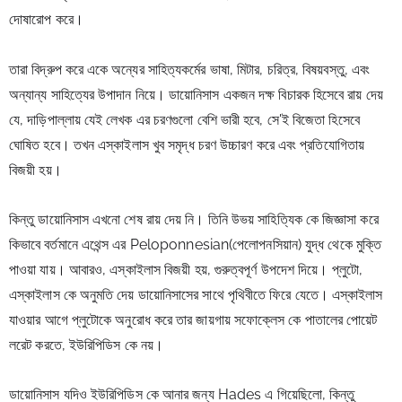
দোষারোপ করে।
তারা বিদ্রুপ করে একে অন্যের সাহিত্যকর্মের ভাষা, মিটার, চরিত্র, বিষয়বস্তু, এবং 
অন্যান্য সাহিত্যের উপাদান নিয়ে। ডায়োনিসাস একজন দক্ষ বিচারক হিসেবে রায় দেয় 
যে, দাড়িপাল্লায় যেই লেখক এর চরণগুলো বেশি ভারী হবে, সে'ই বিজেতা হিসেবে 
ঘোষিত হবে। তখন এস্কাইলাস খুব সমৃদ্ধ চরণ উচ্চারণ করে এবং প্রতিযোগিতায় 
বিজয়ী হয়।
কিন্তু ডায়োনিসাস এখনো শেষ রায় দেয় নি। তিনি উভয় সাহিত্যিক কে জিজ্ঞাসা করে 
কিভাবে বর্তমানে এথেন্স এর Peloponnesian(পেলোপনসিয়ান) যুদ্ধ থেকে মুক্তি 
পাওয়া যায়। আবারও, এস্কাইলাস বিজয়ী হয়, গুরুত্বপূর্ণ উপদেশ দিয়ে। প্লুটো, 
এস্কাইলাস কে অনুমতি দেয় ডায়োনিসাসের সাথে পৃথিবীতে ফিরে যেতে। এস্কাইলাস 
যাওয়ার আগে প্লুটোকে অনুরোধ করে তার জায়গায় সফোক্লেস কে পাতালের পোয়েট 
লরেট করতে, ইউরিপিডিস কে নয়।
ডায়োনিসাস যদিও ইউরিপিডিস কে আনার জন্য Hades এ গিয়েছিলো, কিন্তু 