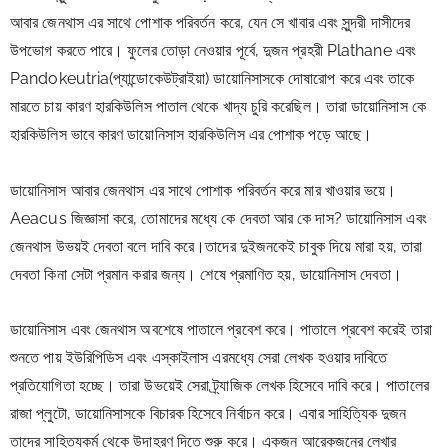
আবার জেনথাস এর সাথে পোশাক পরিবর্তন করে, যেন সে খাবার এবং সুন্দরী দাসীদের 
উপভোগ করতে পারে। ফুলের তোড়া নেওয়ার পূর্বে, দুজন প্রহরী Plathane এবং 
Pandokeutria(প্যান্ডোকেউট্রাইয়া) ডায়োনিসাসকে দোষারোপ করে এবং তাকে 
মারতে চায় কারণ হারকিউলিস পাতাল থেকে খাদ্য চুরি করেছিল। তারা ডায়োনিসাস কে 
হারকিউলিস ভাবে কারণ ডায়োনিসাস হারকিউলিস এর পোশাক পড়ে আছে।
ডায়োনিসাস আবার জেনথাস এর সাথে পোশাক পরিবর্তন করে মার খাওয়ার ভয়ে। 
Aeacus জিজ্ঞাসা করে, তোমাদের মধ্যে কে দেবতা আর কে দাস? ডায়োনিসাস এবং 
জেনথাস উভয়ই দেবতা বলে দাবি করে।তাদের দুইজনকেই চাবুক দিয়ে মারা হয়, তারা 
দেবতা কিনা সেটা প্রমান করার জন্য। শেষে প্রমাণিত হয়, ডায়োনিসাস দেবতা।
ডায়োনিসাস এবং জেনথাস অবশেষে পাতালে প্রবেশ করে। পাতালে প্রবেশ করেই তারা 
শুনতে পায় ইউরিপিডিস এবং এস্কাইলাস এরমধ্যে সেরা লেখক হওয়ার দাবিতে 
প্রতিযোগিতা হচ্ছে। তারা উভয়েই সেরা ট্র্যাজিক লেখক হিসেবে দাবি করে। পাতালের 
রাজা প্লুটো, ডায়োনিসাসকে বিচারক হিসেবে নির্বাচন করে। এবার সাহিত্যিক দুজন 
তাদের সাহিত্যকর্ম থেকে উদাহরণ দিতে শুরু করে। একজন আরেকজনের লেখার 