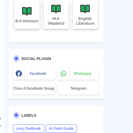
M.A
English
B.A Honours
(Masters)
Literature
SOCIAL PLUGIN
Facebook
Whatsapp
Class 6 Facebook Group
Telegram
LABELS
ي
ة
2023 Textbook
Al Fatah Guide