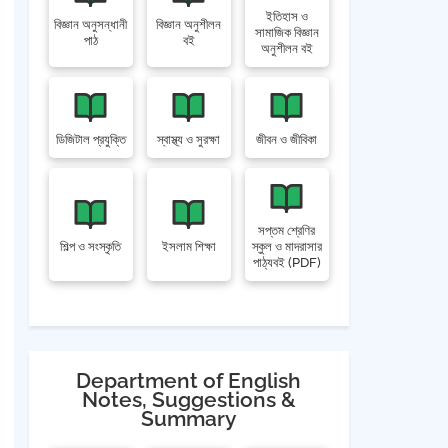
ইতিহাস ও
বিজ্ঞান অনুসন্ধানী
বিজ্ঞান অনুশীলন
সামাজিক বিজ্ঞান
পাঠ
বই
অনুশীলন বই
ডিজিটাল প্রযুক্তি
স্বাস্থ্য ও সুরক্ষা
জীবন ও জীবিকা
সপ্তম শ্রেণির
শিল্প ও সংস্কৃতি
ইসলাম শিক্ষা
স্কুল ও মাদরাসার
পাঠ্যবই (PDF)
Department of English
Notes, Suggestions &
Summary