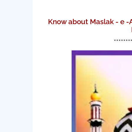
Know about Maslak - e -A
*******