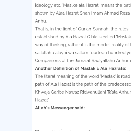
ideology etc. 'Maslke ala Hazrat' means the pat
shown by Alaa Hazrat Shah Imam Ahmad Reza K
Anhu.
That is, in the light of Qur'an-Sunnah, the rule
established by Ala Hazrat Qibla is called 'Maslake
way of thinking, rather it is the model-reality o
sallallahu alayhi wa sallam fourteen hundred ye
Companions of the Jama'at Radiyallahu Anhum
Another Definition of Maslak E Ala Hazrate:
The literal meaning of the word 'Maslak' is road
path of Ala Hazrat is the path of the predece
Khwaja Garibe Nawaz Ridwanullahi Ta’ala Anhum. 
Hazrat'.
Allah's Messenger said: