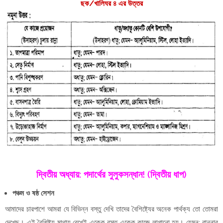
ছক/খালিঘর ৪ এর উত্তর
দ্বিতীয় অধ্যায়: পদার্থের সুলুকসন্ধান! (দ্বিতীয় ধাপ)
পঞ্চম ও ষষ্ঠ সেশন
আমাদের চারপাশে আমরা যে বিভিন্ন বস্তু দেখি তাদের বৈশিষ্ট্যের অনেক পার্থক্য তো তোমরা
দেখেছ। এই বৈশিষ্ট্য মাথায় রেখেই একেক বস্তু একেক কাজে লাগানো হয়। যেমন: রান্নার