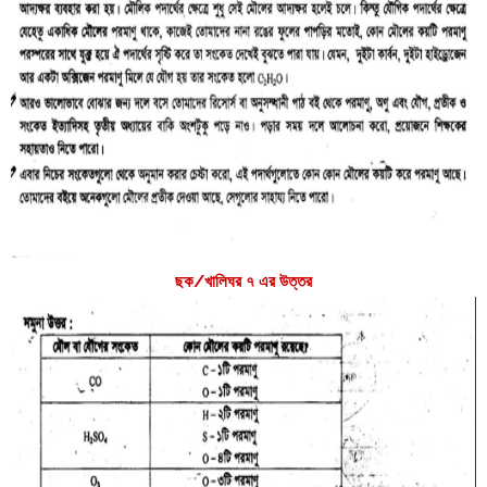
ছক/খালিঘর ৭ এর উত্তর