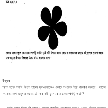
উত্তর:
অন্য দলের সবাই নিশ্চয় তাদের ফুলগুলোকেও এভাবে সংকেত দিয়ে প্রকাশ করেছে। তাদের
সংকেত দেখে অনুমান করার চেষ্টা কর, ওই ফুলে কোন রঙের পাপড়ি কয়টা?