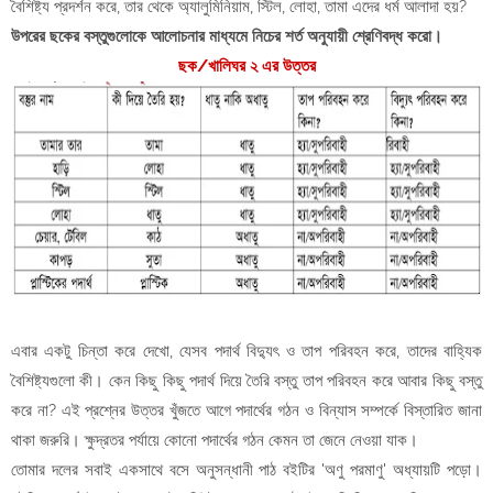
বৈশিষ্ট্য প্রদর্শন করে, তার থেকে অ্যালুমিনিয়াম, স্টিল, লোহা, তামা এদের ধর্ম আলাদা হয়?
উপরের ছকের বস্তুগুলোকে আলোচনার মাধ্যমে নিচের শর্ত অনুযায়ী শ্রেণিবদ্ধ করো।
ছক/খালিঘর ২ এর উত্তর
এবার একটু চিন্তা করে দেখো, যেসব পদার্থ বিদ্যুৎ ও তাপ পরিবহন করে, তাদের বাহ্যিক
বৈশিষ্ট্যগুলো কী। কেন কিছু কিছু পদার্থ দিয়ে তৈরি বস্তু তাপ পরিবহন করে আবার কিছু বস্তু
করে না? এই প্রশ্নের উত্তর খুঁজতে আগে পদার্থের গঠন ও বিন্যাস সম্পর্কে বিস্তারিত জানা
থাকা জরুরি। ক্ষুদ্রতর পর্যায়ে কোনো পদার্থের গঠন কেমন তা জেনে নেওয়া যাক।
তোমার দলের সবাই একসাথে বসে অনুসন্ধানী পাঠ বইটির 'অণু পরমাণু' অধ্যায়টি পড়ো।