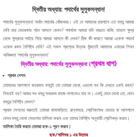
দ্বিতীয় অধ্যায়: পদার্থের সুলুকসন্ধান!
পদার্থের সুলুকসন্ধান! অর্থাৎ পদার্থের খোঁজখবর। এই যে আমাদের চারপাশে এত বস্তু আমরা
দেখি তার ভেতরকার গঠন আসলে কেমন? পদার্থকে আমরা যদি ভাঙতে থাকি, তাহলে ক্ষুদ্র
থেকে ক্ষুদ্রতর পর্যায়ে গিয়ে আমরা আসলে কী দেখব? ঠিক কী কারণে আমরা একেক পদার্থে
একেক রকম বৈশিষ্ট্য দেখি? এই সকল প্রশ্নের উত্তর খুঁজতেই আমাদের এবারের শিখন
অভিজ্ঞতা 'পদার্থের সুলুকসন্ধান!'
প্রথম ধাপ)
দ্বিতীয় অধ্যায়: পদার্থের সুলুকসন্ধান! (
প্রথম সেশন
তোমাদের আশপাশে কতরকম বস্তুই তো তোমরা দেখো, এগুলো সব কি দেখতে একই রকম?
নিশ্চয়ই নয়? আবার সব বস্তু সবরকম কাজে লাগানোও যায় না। একটু ভেবে দেখো তো, কোন
বস্তুর বৈশিষ্ট্য কেমন?
প্রথম সেশনের শুরুতেই তোমরা বাসাবাড়িতে, রান্নাঘরে, শ্রেণিকক্ষের ভেতরে বা আশপাশে
যেসব বস্তু দেখো সেগুলোর তালিকা করবে এবং তাদের বৈশিষ্ট্য অনুযায়ী শ্রেণিবদ্ধ করবে।
তালিকা তৈরি করতে তোমরা ছক-১ পূরণ করবে।
ছক/খালিঘর ১ এর উত্তর