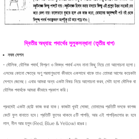
দ্বিতীয় অধ্যায়: পদার্থের সুলুকসন্ধান! (তৃতীয় ধাপ)
নবম সেশন
• মৌলিক, যৌগিক পদার্থ, মিশ্রণ ও বিশুদ্ধ পদার্থ এসব নানা কিছু নিয়ে তো আলোচনা হলো।
এসবের কোনো ক্ষেত্রে অণু পরমাণুগুলো কীভাবে একসাথে থাকে তাও তোমরা আগের কয়েকটা
সেশনে জেনেছ। এবার আমরা অন্য একটা বিষয় নিয়ে আলোচনা করব, সেটা হলো মৌলিক বা
যৌগিক পদার্থকে আমরা কীভাবে প্রকাশ করি।
প্রথমেই একটা ছোট্ট কাজ করা যাক। কাজটা খুবই সোজা, তোমাদের প্রতিটি দলকে কাগজ
কেটে ফুল বানাতে হবে। প্রতিটি ফুলের থাকবে ৫টি পাপড়ি, আর এই পাপড়িগুলোর রং হবে
লাল, নীল আর হলুদ (Red, Blue & Yellow) রঙের।