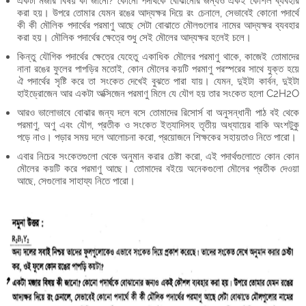
একটা মজার বিষয় কী জানো? কোনো পদার্থকে বোঝানোর জন্যও একই কৌশল ব্যবহার
করা হয়। উপরে তোমার যেমন রঙের আদ্যক্ষর দিয়ে রং চেনালে, সেভাবেই কোনো পদার্থে
কী কী মৌলিক পদার্থের পরমাণু আছে সেটা বোঝাতে মৌলগুলোর নামের আদ্যক্ষর ব্যবহার
করা হয়। মৌলিক পদার্থের ক্ষেত্রে শুধু সেই মৌলের আদ্যক্ষর হলেই চলে।
কিন্তু যৌগিক পদার্থের ক্ষেত্রে যেহেতু একাধিক মৌলের পরমাণু থাকে, কাজেই তোমাদের
নানা রঙের ফুলের পাপড়ির মতোই, কোন মৌলের কয়টি পরমাণু পরস্পরের সাথে যুক্ত হয়ে
ঐ পদার্থের সৃষ্টি করে তা সংকেত দেখেই বুঝতে পারা যায়। যেমন, দুইটা কার্বন, দুইটা
হাইড্রোজেন আর একটা অক্সিজেন পরমাণু মিলে যে যৌগ হয় তার সংকেত হলো C2H2O
আরও ভালোভাবে বোঝার জন্য দলে বসে তোমাদের রিসোর্স বা অনুসন্ধানী পাঠ বই থেকে
পরমাণু, অণু এবং যৌগ, প্রতীক ও সংকেত ইত্যাদিসহ তৃতীয় অধ্যায়ের বাকি অংশটুকু
পড়ে নাও। পড়ার সময় দলে আলোচনা করো, প্রয়োজনে শিক্ষকের সহায়তাও নিতে পারো।
এবার নিচের সংকেতগুলো থেকে অনুমান করার চেষ্টা করো, এই পদার্থগুলোতে কোন কোন
মৌলের কয়টি করে পরমাণু আছে। তোমাদের বইয়ে অনেকগুলো মৌলের প্রতীক দেওয়া
আছে, সেগুলোর সাহায্য নিতে পারো।