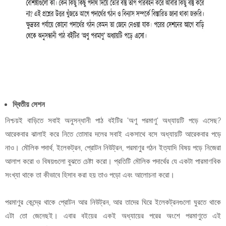
দ্বিতীয় সেশন
নিশ্চয়ই বাড়িতে সবাই অনুসন্ধানী পাঠ বইটির 'অণু পরমাণু' অধ্যায়টি পড়ে এসেছ?
আরেকবার ঝালাই করে নিতে তোমার দলের সবাই একসাথে বসে অধ্যায়টি আরেকবার পড়ে
নাও। মৌলিক পদার্থ, ইলেকট্রন, প্রোটন নিউট্রন, পরমাণুর গঠন ইত্যাদি বিষয় পড়ে নিজেরা
আলাপ করো ও বিষয়গুলো বুঝতে চেষ্টা করো। প্রতিটি মৌলিক পদার্থের যে একটা পারমাণবিক
সংখ্যা থাকে তা কীভাবে হিসাব করা হয় তাও পড়ো এবং আলোচনা করো।
পরমাণুর কেন্দ্রে থাকে প্রোটন আর নিউট্রন, আর তাদের ঘিরে ইলেকট্রনগুলো ঘুরতে থাকে
এটা তো জেনেছই। এবার বইয়ের একই অধ্যায়ের পরের অংশে পরমাণুতে এই