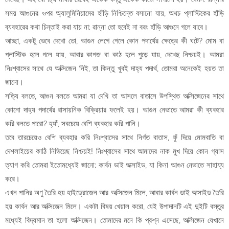
সময় আগুনের ওপর অ্যালুমিনিয়ামের হাঁড়ি নিশ্চিন্তে বসানো যায়, অথচ প্লাস্টিকের হাঁড়ি
ব্যবহারের কথা চিন্তাই করা যায় না; রান্না তো হবেই না বরং হাঁড়ি আগুনে গলে যাবে।
আচ্ছা, একটু ভেবে দেখো তো, আগুন লেগে গেলে কোন পদার্থের ক্ষেত্রে কী ঘটে? মোম বা
প্লাস্টিক হলে গলে যায়, আবার কাগজ বা কাঠ হলে পুড়ে যায়, দেখেছ নিশ্চয়ই। আমরা
নিঃশ্বাসের সাথে যে অক্সিজেন নিই, তা কিন্তু খুবই দাহ্য পদার্থ, তোমরা অনেকেই হয়ত তা
জানো।
সত্যি বলতে, আগুন বলতে আমরা যা দেখি তা আসলে বাতাসে উপস্থিত অক্সিজেনের সাথে
কোনো দাহ্য পদার্থের রাসায়নিক বিক্রিয়ার ফলেই হয়। আগুন নেভাতে আমরা কী ব্যবহার
করি বলতে পারো? হ্যাঁ, সবচেয়ে বেশি ব্যবহার করি পানি।
তবে তারচেয়েও বেশি ব্যবহার করি নিঃশ্বাসের সাথে নির্গত বাতাস, ফুঁ দিয়ে মোমবাতি বা
দেশলাইয়ের কাঠি নিভিয়েছ নিশ্চয়ই! নিঃশ্বাসের সাথে আমাদের নাক মুখ দিয়ে কোন গ্যাস
ত্যাগ করি তোমরা ইতোমধ্যেই জানো; কার্বন ডাই অক্সাইড, যা কিনা আগুন নেভাতে সাহায্য
করে।
এখন পানির অণু তৈরি হয় হাইড্রোজেন আর অক্সিজেন মিলে, আবার কার্বন ডাই অক্সাইড তৈরি
হয় কার্বন আর অক্সিজেন মিলে। একটা বিষয় খেয়াল করো, যেই উপাদানটি এই দুইটি বস্তুর
মধ্যেই বিদ্যমান তা হলো অক্সিজেন। তোমাদের মনে কি প্রশ্ন এসেছে, অক্সিজেন যেখানে