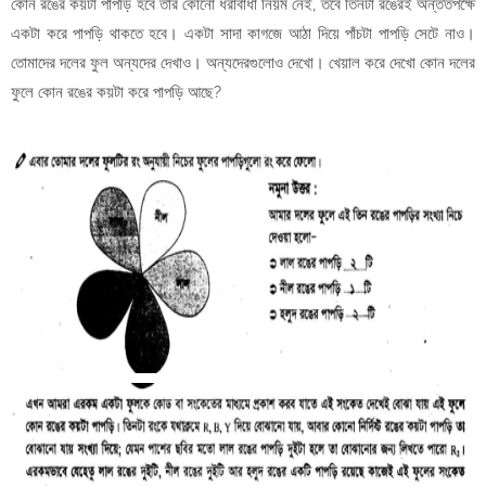
কোন রঙের কয়টা পাপড়ি হবে তার কোনো ধরাবাঁধা নিয়ম নেই, তবে তিনটা রঙেরই অন্ততপক্ষে
একটা করে পাপড়ি থাকতে হবে। একটা সাদা কাগজে আঠা দিয়ে পাঁচটা পাপড়ি সেটে নাও।
তোমাদের দলের ফুল অন্যদের দেখাও। অন্যদেরগুলোও দেখো। খেয়াল করে দেখো কোন দলের
ফুলে কোন রঙের কয়টা করে পাপড়ি আছে?