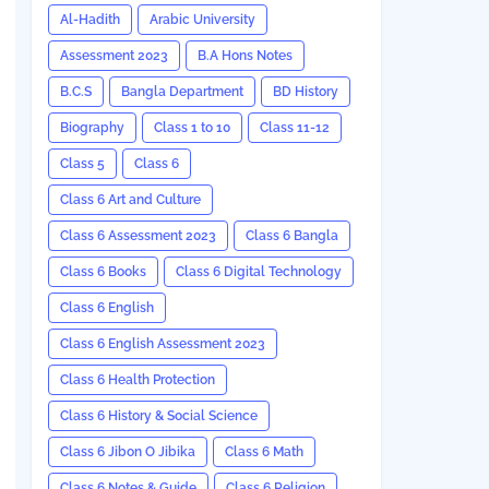
Al-Hadith
Arabic University
Assessment 2023
B.A Hons Notes
B.C.S
Bangla Department
BD History
Biography
Class 1 to 10
Class 11-12
Class 5
Class 6
Class 6 Art and Culture
Class 6 Assessment 2023
Class 6 Bangla
Class 6 Books
Class 6 Digital Technology
Class 6 English
Class 6 English Assessment 2023
Class 6 Health Protection
Class 6 History & Social Science
Class 6 Jibon O Jibika
Class 6 Math
Class 6 Notes & Guide
Class 6 Religion