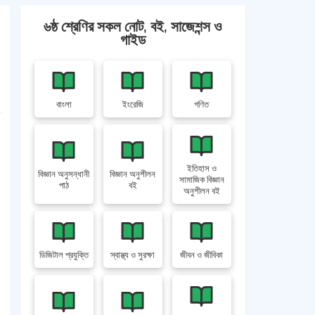
৬ষ্ঠ শ্রেণির সকল নোট, বই, সাজেশন্স ও
গাইড
বাংলা
ইংরেজি
গণিত
ইতিহাস ও
বিজ্ঞান অনুসন্ধানী
বিজ্ঞান অনুশীলন
সামাজিক বিজ্ঞান
পাঠ
বই
অনুশীলন বই
ডিজিটাল প্রযুক্তি
স্বাস্থ্য ও সুরক্ষা
জীবন ও জীবিকা