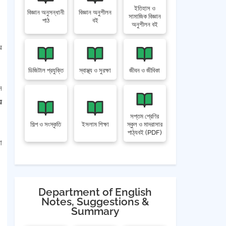
ইতিহাস ও
বিজ্ঞান অনুসন্ধানী
বিজ্ঞান অনুশীলন
সামাজিক বিজ্ঞান
পাঠ
বই
অনুশীলন বই
র
ডিজিটাল প্রযুক্তি
স্বাস্থ্য ও সুরক্ষা
জীবন ও জীবিকা
ন
ে
সপ্তম শ্রেণির
শিল্প ও সংস্কৃতি
ইসলাম শিক্ষা
স্কুল ও মাদরাসার
পাঠ্যবই (PDF)
া
Department of English
Notes, Suggestions &
Summary