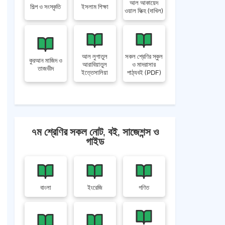
আল আকায়েদ
শিল্প ও সংস্কৃতি
ইসলাম শিক্ষা
ওয়াল ফিক্হ (দাখিল)
আল লুগাতুল
সকল শ্রেণির স্কুল
কুরআন মাজিদ ও
আরাবিয়াতুল
ও মাদরাসার
তাজভীদ
ইত্তেসালিয়া
পাঠ্যবই (PDF)
৭ম শ্রেণির সকল নোট, বই, সাজেশন্স ও
গাইড
বাংলা
ইংরেজি
গণিত