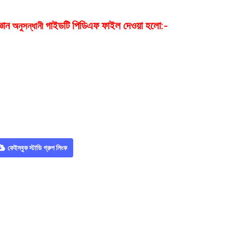
্ঞান
গাইডটি পিডিএফ ফাইল দেওয়া হলো:-
অনুসন্ধানী
ফেইসবুক স্টাডি গ্রুপ লিংক