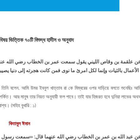
বিষয় ভিত্তিক ৭০টি বিশুদ্ধ হাদীস ও অনুবাদ
ن علقمة بن وقاص الليني يقول سمعت عمر بن الخطاب رضي الله عنه ع
جرته إلى دنيا يصيبها أو إلى امرأة ينكحها فهجرته إلى ما هاجر إليه
তিনি বলেন, আমি উমর ইবনুল খাত্তাব রা কে মিম্বরের ওপর দাড়িয়ে বলতে শুনেছিঃ আম
্পর্কিত। আর মানুষ তার নিয়ত অনুযায়ী ফল পাবে। তাই যার হিজরত হবে দুনিয়া লাভের অথব
াপ্য। (সহিহ বুখারি : ১)
কিতাবুল ঈমান
ن عبد الله بن عمر بن الخطاب رضي الله عنهما قال: «سمعت رسول الل