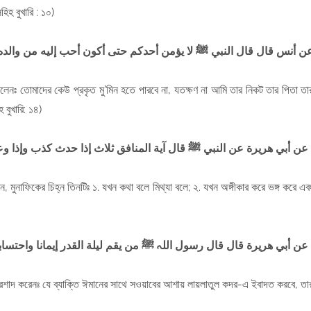
িহ বুখারি : ১০)
. ن أنس قال قال النبي ﷺ لا يؤمن أحدكم حتى أكون أحب إليه
من والده
লেনঃ তোমাদের কেউ প্রকৃত মু'মিন হতে পারবে না, যতক্ষণ না আমি তার নিকট তার পিতা তা
 বুখারি: ১৪)
ف وإذا اؤتمن خان
عن أبي هريرة عن النبي ﷺ قال آية المنافق ثلاث إذا حدث كذب
ন, মুনাফিকের চিহ্ন তিনটিঃ ১. যখন কথা বলে মিথ্যা বলে; ২. যখন অঙ্গীকার করে ভঙ্গ করে এব
م ليلة القدر إيمانا واحتسابا غفر له ما تقدم من ذنبه
এর ইরশাদ করেনঃ যে ব্যাক্তি ঈমানের সাথে সওয়াবের আশায় লায়লাতুল কদর-এ ইবাদত করবে, তা