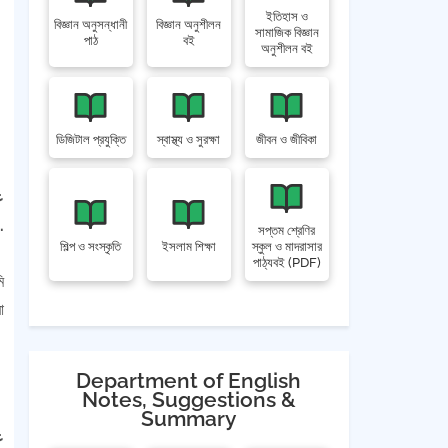
ইতিহাস ও
বিজ্ঞান অনুসন্ধানী
বিজ্ঞান অনুশীলন
সামাজিক বিজ্ঞান
পাঠ
বই
অনুশীলন বই
ডিজিটাল প্রযুক্তি
স্বাস্থ্য ও সুরক্ষা
জীবন ও জীবিকা
ع
الأعمال بالثيات وإنما لكل امرئ ما نوى فمن كانت ه .
সপ্তম শ্রেণির
শিল্প ও সংস্কৃতি
ইসলাম শিক্ষা
স্কুল ও মাদরাসার
পাঠ্যবই (PDF)
ি
া
Department of English
Notes, Suggestions &
Summary
ع