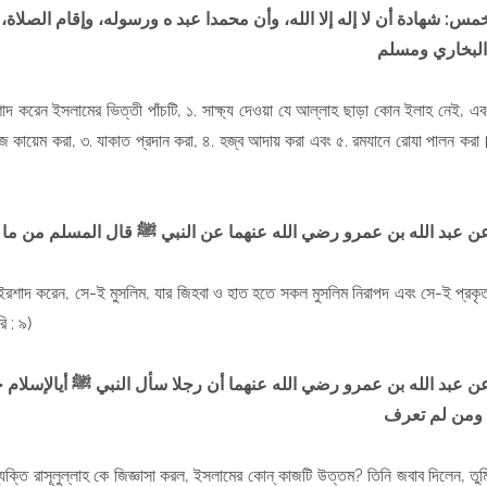
مس: شهادة أن لا إله إلا الله، وأن محمدا عبد ه ورسوله، وإقام الصلاة
م
শাদ করেন ইসলামের ভিত্তী পাঁচটি, ১. সাক্ষ্য দেওয়া যে আল্লাহ ছাড়া কোন ইলাহ নেই, এব
ামাজ কায়েম করা, ৩. যাকাত প্রদান করা, ৪. হজ্ব আদায় করা এবং ৫. রমযানে রোযা পালন করা
ن عبد الله بن عمرو رضي الله عنهما عن النبي ﷺ قال المسلم من ما ن
 ইরশাদ করেন, সে-ই মুসলিম, যার জিহবা ও হাত হতে সকল মুসলিম নিরাপদ এবং সে-ই প্রকৃ
ি : ৯)
ن عبد الله بن عمرو رضي الله عنهما أن رجلا سأل النبي ﷺ أي
الإسلام 
لم تعرف
যক্তি রাসূলুল্লাহ কে জিজ্ঞাসা করল, ইসলামের কোন্ কাজটি উত্তম? তিনি জবাব দিলেন, তুম