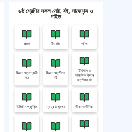
৬ষ্ঠ শ্রেণির সকল নোট, বই, সাজেশন্স ও
গাইড
বাংলা
ইংরেজি
গণিত
ইতিহাস ও
বিজ্ঞান অনুসন্ধানী
বিজ্ঞান অনুশীলন
সামাজিক বিজ্ঞান
পাঠ
বই
অনুশীলন বই
ডিজিটাল প্রযুক্তি
স্বাস্থ্য ও সুরক্ষা
জীবন ও জীবিকা