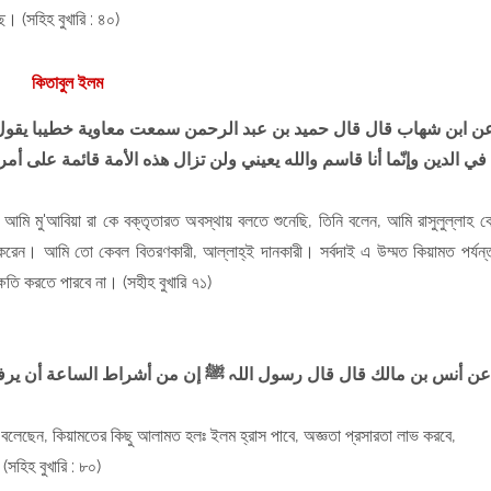
ে। (সহিহ বুখারি : ৪০)
কিতাবুল ইলম
ن ابن شهاب قال قال حميد بن عبد الرحمن سمعت معاوية خطيبا يقول 
الأمة قائمة على أمر الله لا يضرهم من خالفهم حتى يأتي أمر الله
في
 আমি মু'আবিয়া রা কে বক্তৃতারত অবস্থায় বলতে শুনেছি, তিনি বলেন, আমি রাসুলুল্লাহ ক
ন করেন। আমি তো কেবল বিতরণকারী, আল্লাহ্ই দানকারী। সর্বদাই এ উম্মত কিয়ামত পর্যন্
ক্ষতি করতে পারবে না। (সহীহ বুখারি ৭১)
 ويظهر الزنا
র বলেছেন,
কিয়ামতের কিছু আলামত হলঃ ইলম হ্রাস পাবে, অজ্ঞতা প্রসারতা লাভ করবে,
(সহিহ বুখারি : ৮০)