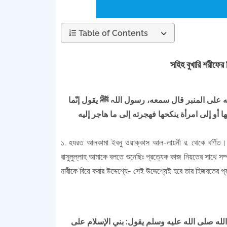
Table of Contents
সহিহ বুখারি শরীফের 
لى المنبر قال سمعه، رسول اللہ ﷺ يقول إنّما
১. হযরত আলকামা ইবনু ওয়াক্কাস আল-লায়নী র. থেকে বর্ণিত। 
রাসুলুল্লাহ আমাকে বলতে শুনেছিঃ প্রত্যেক কাজ নিয়তের সাথে সম
নারীকে বিয়ে করার উদ্দেশ্যে- সেই উদ্দেশ্যেই হবে তার হিজরতের প্র
ه صلى الله عليه وسلم يقول: بني الإسلام على