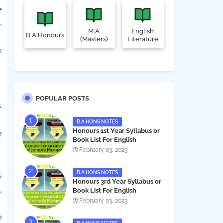
خ
البخاري ومسل.
M.A
English
B.A Honours
(Masters)
Literature
ং
।
POPULAR POSTS
ع
B.A HONS NOTES
Honours 1st Year Syllabus or
ত
Book List For English
Department - অনার্স ১ম বর্ষের সিলেবাস
February 03, 2023
PDF
B.A HONS NOTES
ع
Honours 3rd Year Syllabus or
ومن  .
Book List For English
Department - অনার্স ৩য় বর্ষের সিলেবাস
February 03, 2023
PDF
ি