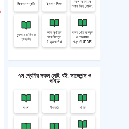
আল আকায়েদ
শিল্প ও সংস্কৃতি
ইসলাম শিক্ষা
ওয়াল ফিক্হ (দাখিল)
n
আল লুগাতুল
সকল শ্রেণির স্কুল
কুরআন মাজিদ ও
আরাবিয়াতুল
ও মাদরাসার
তাজভীদ
ইত্তেসালিয়া
পাঠ্যবই (PDF)
৭ম শ্রেণির সকল নোট, বই, সাজেশন্স ও
গাইড
বাংলা
ইংরেজি
গণিত