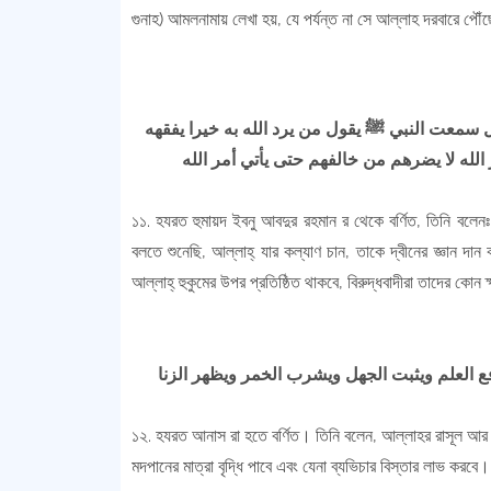
গুনাহ) আমলনামায় লেখা হয়, যে পর্যন্ত না সে আল্লাহ দরবারে পৌঁছ
سمعت النبي ﷺ يقول من يرد الله به خيرا يفقهه
১১. হযরত হুমায়দ ইবনু আবদুর রহমান র থেকে বর্ণিত, তিনি বলেনঃ
বলতে শুনেছি, আল্লাহ্ যার কল্যাণ চান, তাকে দ্বীনের জ্ঞান দা
আল্লাহ্ হুকুমের উপর প্রতিষ্ঠিত থাকবে, বিরুদ্ধবাদীরা তাদের কোন 
১২. হযরত আনাস রা হতে বর্ণিত। তিনি বলেন, আল্লাহর রাসূল আ
মদপানের
মাত্রা বৃদ্ধি পাবে এবং যেনা ব্যভিচার বিস্তার লাভ করবে। 