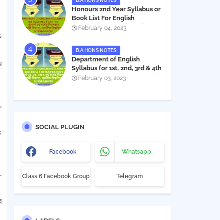
B.A HONS NOTES
Honours 2nd Year Syllabus or
Book List For English
Department - অনার্স ২য় বর্ষের সিলেবাস
February 04, 2023
ع
PDF
B.A HONS NOTES
Department of English
র
Syllabus for 1st, 2nd, 3rd & 4th
Year BA Hon's - NU | বিএ অনার্স
February 03, 2023
১ম, ২য়, ৩য় ও ৪র্থ বর্ষের সিলেবাস (ইংরেজী
বিভাগ)- জাতীয় বিশ্ববিদ্যালয় |
Download PDF
وإذا وعد أخل .
SOCIAL PLUGIN
ং
Facebook
Whatsapp
عن أبي هريرة قال قال رسول اللہ ﷺ من يق .
Class 6 Facebook Group
Telegram
র