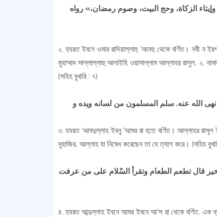
، وإيتاء الزكاة، وحج البيت، وصوم رمضان،» رواه
২. হযরত ইবনে ওমার রাদিয়াল্লাহু 'আনহু থেকে বর্ণিত। নবী ন ইর
মুহাম্মাদ সাল্লাল্লাহু আলাইহি ওয়াসাল্লাম আল্লাহর রাসুল, ২. ন
(সহিহ বুখারি : ৭)
هى الله عنه. سلم المسلمون من لسانه ويده و
৩. হযরত ‘আবদুল্লাহ ইবনু 'আমর রা হতে বর্ণিত। আল্লাহর রাসূল
মুহাজির, আল্লাহ যা নিষেধ করেছেন তা যে ত্যাগ করে। (সহিহ বুখার
خير قال تطعم الطعام وتقرأ السّلام على من
عرفت
৪. হযরত আব্দুল্লাহ ইবনে আমর ইবনে আ'স রা থেকে বর্ণিত, এক ব্