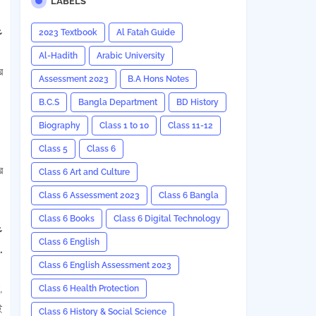
LABELS
ع
2023 Textbook
Al Fatah Guide
Al-Hadith
Arabic University
র
Assessment 2023
B.A Hons Notes
B.C.S
Bangla Department
BD History
Biography
Class 1 to 10
Class 11-12
واحتسابا .
Class 5
Class 6
র
Class 6 Art and Culture
Class 6 Assessment 2023
Class 6 Bangla
Class 6 Books
Class 6 Digital Technology
ع
Class 6 English
ضعف وكل سيئة ي .
Class 6 English Assessment 2023
,
Class 6 Health Protection
ই
Class 6 History & Social Science