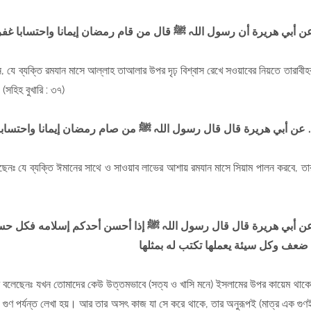
ن أبي هريرة أن رسول اللہ ﷺ قال من قام رمضان إيمانا واحتسابا غفر 
লেন, যে ব্যক্তি রমযান মাসে আল্লাহ তাআলার উপর দৃঢ় বিশ্বাস রেখে সওয়াবের নিয়তে তারাবীহ
(সহিহ বুখারি : ৩৭)
 غفر له ما تقدم من ذبه
عن أبي هريرة قال قال رسول اللہ ﷺ من صام رمضان إيمانا
বলেছেনঃ যে ব্যক্তি ঈমানের সাথে ও সাওয়াব লাভের আশায় রমযান মাসে সিয়াম পালন করবে,
তা
ن أبي هريرة قال قال رسول اللہ ﷺ إذا أحسن أحدكم إسلامه فكل حسنة 
عملها تكتب له بمثلها
হ নাম বলেছেনঃ যখন তোমাদের কেউ উত্তমভাবে (সত্য ও খাসি মনে) ইসলামের উপর কায়েম থাকে
গুণ পর্যন্ত লেখা হয়। আর তার অসৎ কাজ যা সে করে থাকে, তার অনুরূপই (মাত্র এক গুণ