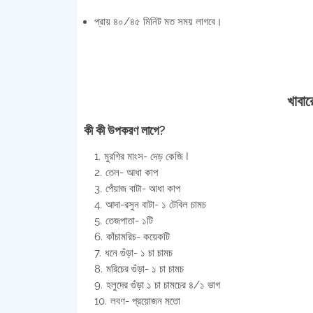
প্রায় ৪০/৪৫ মিনিট মত সময় লাগবে।
খাবার
কী কী উপকরণ লাগে?
মুরগির মাংস- দেড় কেজি I
তেল- আধা কাপ
পেঁয়াজ বাটা- আধা কাপ
আদা-রসুন বাটা- ১ টেবিল চামচ
তেজপাতা- ১টি
কাঁচামরিচ- কয়েকটি
ধনে গুঁড়া- ১ চা চামচ
মরিচের গুঁড়া- ১ চা চামচ
হলুদের গুঁড়া ১ চা চামচের ৪/১ ভাগ
লবণ- প্রয়োজন মতো