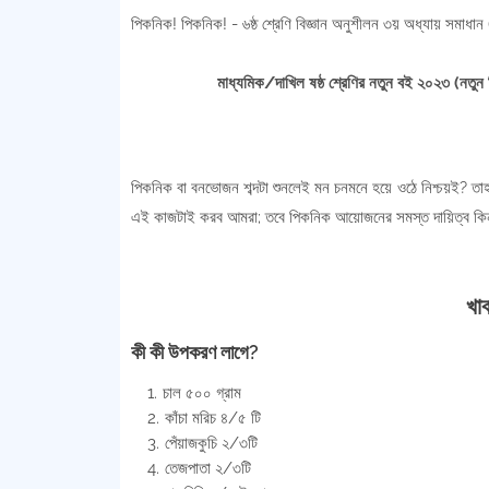
পিকনিক! পিকনিক! - ৬ষ্ঠ শ্রেণি বিজ্ঞান অনুশীলন ৩য় অধ্যায় সমাধ
মাধ্যমিক/দাখিল ষষ্ঠ শ্রেণির নতুন বই ২০২৩ (নতুন
পিকনিক বা বনভোজন শব্দটা শুনলেই মন চনমনে হয়ে ওঠে নিশ্চয়ই?
এই কাজটাই করব আমরা; তবে পিকনিক আয়োজনের সমস্ত দায়িত্ব কিন
খা
কী কী উপকরণ লাগে?
চাল ৫০০ গ্রাম
কাঁচা মরিচ ৪/৫ টি
পেঁয়াজকুচি ২/৩টি
তেজপাতা ২/৩টি