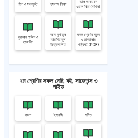
আল আকায়েদ
শিল্প ও সংস্কৃতি
ইসলাম শিক্ষা
ওয়াল ফিক্হ (দাখিল)
আল লুগাতুল
সকল শ্রেণির স্কুল
কুরআন মাজিদ ও
আরাবিয়াতুল
ও মাদরাসার
তাজভীদ
ইত্তেসালিয়া
পাঠ্যবই (PDF)
৭ম শ্রেণির সকল নোট, বই, সাজেশন্স ও
গাইড
বাংলা
ইংরেজি
গণিত