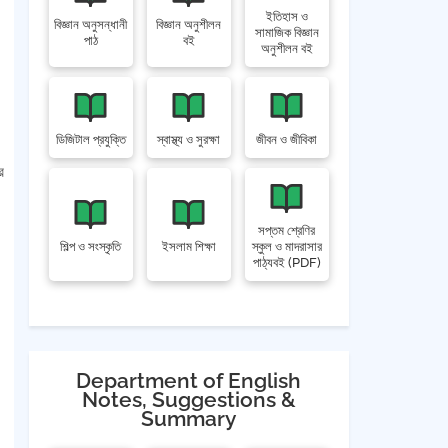
ইতিহাস ও
বিজ্ঞান অনুসন্ধানী
বিজ্ঞান অনুশীলন
সামাজিক বিজ্ঞান
পাঠ
বই
অনুশীলন বই
ডিজিটাল প্রযুক্তি
স্বাস্থ্য ও সুরক্ষা
জীবন ও জীবিকা
র
সপ্তম শ্রেণির
শিল্প ও সংস্কৃতি
ইসলাম শিক্ষা
স্কুল ও মাদরাসার
পাঠ্যবই (PDF)
Department of English
Notes, Suggestions &
Summary