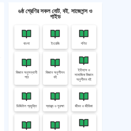
৬ষ্ঠ শ্রেণির সকল নোট, বই, সাজেশন্স ও
গাইড
বাংলা
ইংরেজি
গণিত
ইতিহাস ও
বিজ্ঞান অনুসন্ধানী
বিজ্ঞান অনুশীলন
সামাজিক বিজ্ঞান
পাঠ
বই
অনুশীলন বই
ডিজিটাল প্রযুক্তি
স্বাস্থ্য ও সুরক্ষা
জীবন ও জীবিকা