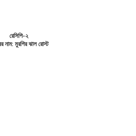
রেসিপি-২
ের নাম: মুরগির ঝাল রোস্ট