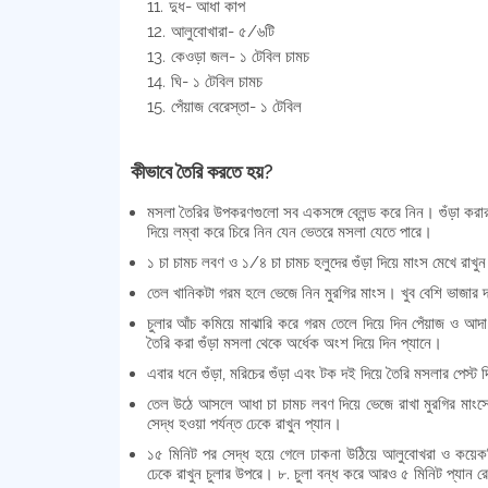
দুধ- আধা কাপ
আলুবোখারা- ৫/৬টি
কেওড়া জল- ১ টেবিল চামচ
ঘি- ১ টেবিল চামচ
পেঁয়াজ বেরেস্তা- ১ টেবিল
কীভাবে তৈরি করতে হয়?
মসলা তৈরির উপকরণগুলো সব একসঙ্গে ব্লেন্ড করে নিন। গুঁড়া করা
দিয়ে লম্বা করে চিরে নিন যেন ভেতরে মসলা যেতে পারে।
১ চা চামচ লবণ ও ১/৪ চা চামচ হলুদের গুঁড়া দিয়ে মাংস মেখে রাখুন।
তেল খানিকটা গরম হলে ভেজে নিন মুরগির মাংস। খুব বেশি ভাজার
চুলার আঁচ কমিয়ে মাঝারি করে গরম তেলে দিয়ে দিন পেঁয়াজ ও আদা
তৈরি করা গুঁড়া মসলা থেকে অর্ধেক অংশ দিয়ে দিন প্যানে।
এবার ধনে গুঁড়া, মরিচের গুঁড়া এবং টক দই দিয়ে তৈরি মসলার পেস্
তেল উঠে আসলে আধা চা চামচ লবণ দিয়ে ভেজে রাখা মুরগির মাংসের 
সেদ্ধ হওয়া পর্যন্ত ঢেকে রাখুন প্যান।
১৫ মিনিট পর সেদ্ধ হয়ে গেলে ঢাকনা উঠিয়ে আলুবোখরা ও কয়েকটি
ঢেকে রাখুন চুলার উপরে। ৮. চুলা বন্ধ করে আরও ৫ মিনিট প্যান র