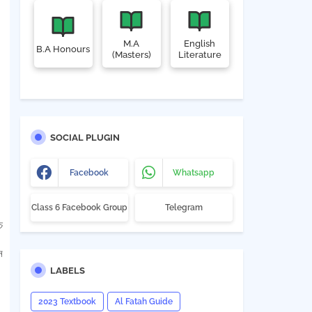
M.A
English
B.A Honours
(Masters)
Literature
SOCIAL PLUGIN
Facebook
Whatsapp
Class 6 Facebook Group
Telegram
ে
ন
LABELS
2023 Textbook
Al Fatah Guide