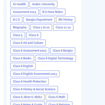
Al-Hadith
Arabic University
Assessment 2023
B.A Hons Notes
B.C.S
Bangla Department
BD History
Biography
Class 1 to 10
Class 11-12
Class 5
Class 6
Class 6 Art and Culture
Class 6 Assessment 2023
Class 6 Bangla
Class 6 Books
Class 6 Digital Technology
Class 6 English
Class 6 English Assessment 2023
Class 6 Health Protection
Class 6 History & Social Science
Class 6 Jibon O Jibika
Class 6 Math
Class 6 Notes & Guide
Class 6 Religion