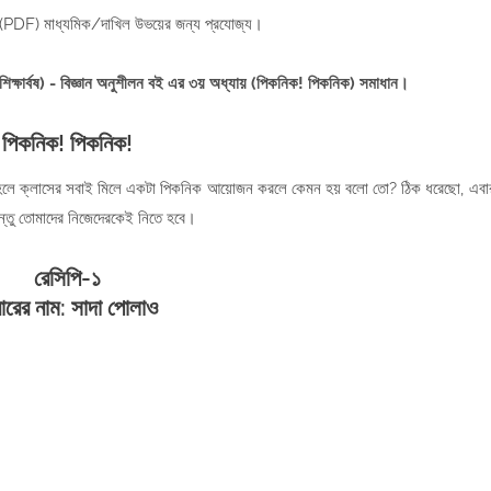
ান (PDF) মাধ্যমিক/দাখিল উভয়ের জন্য প্রযোজ্য।
 শিক্ষার্বষ) - বিজ্ঞান অনুশীলন বই এর ৩য় অধ্যায় (পিকনিক! পিকনিক) সমাধান।
পিকনিক! পিকনিক!
 তাহলে ক্লাসের সবাই মিলে একটা পিকনিক আয়োজন করলে কেমন হয় বলো তো? ঠিক ধরেছো, এবা
্তু তোমাদের নিজেদেরকেই নিতে হবে।
রেসিপি-১
বারের নাম: সাদা পোলাও