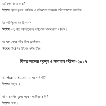
ঞ) প্লেবিয়ান কারা?
উত্তর:
ক্ষুদ্র কৃষক, কারিগর ও বণিকদের সমন্বয়ে গঠিত সাধারণ নাগরিক।
ট) পেরিক্লিস কে ছিলেন?
উত্তর:
এথেন্সীয় সাম্রাজ্যের সর্বাপেক্ষা শক্তিশালী শাসক।
ঠ) রোম কোন নদীর তীরে অবস্থিত?
উত্তর:
ইতালির টাইবার নদীর তীরে।
বিগত সালের প্রশ্ন ও সমাধান পরীক্ষা-২০১৭
ক) Homo Sapiens-এর অর্থ কী?
উত্তর:
মানুষ ।
খ) নবোপলীয় যুগের প্রধান আবিষ্কার কী?
উত্তর:
ঢাকা।