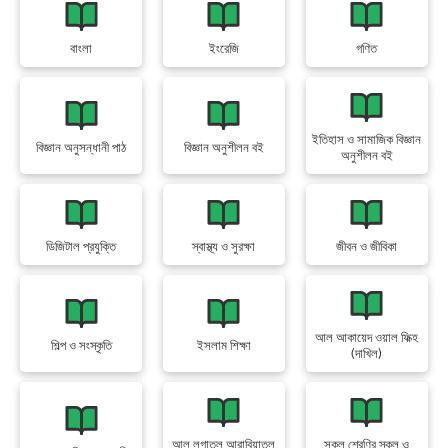
বাংলা
ইংরেজি
গণিত
ইতিহাস ও সামাজিক বিজ্ঞান
বিজ্ঞান অনুসন্ধানী পাঠ
বিজ্ঞান অনুশীলন বই
অনুশীলন বই
ডিজিটাল প্রযুক্তি
স্বাস্থ্য ও সুরক্ষা
জীবন ও জীবিকা
আল আকায়েদ ওয়াল ফিক্হ
শিল্প ও সংস্কৃতি
ইসলাম শিক্ষা
(দাখিল)
আল লুগাতুল আরাবিয়াতুল
সকল শ্রেণির স্কুল ও