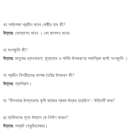
ক) সর্বাপেক্ষা প্রাচীন মানব গোষ্ঠীর নাম কী?
উত্তর:
কোম্যাগন মানব । কো জাগলন মনের
ধ) সংস্কৃতি কী?
উত্তর:
মানুষের ধ্যানধারণা, মূল্যবোধ ও পার্থিব উপকরণের সামগ্রিক রূপই সংস্কৃতি ।
গ) প্রাচীন মিশরীয়দের কাগজ তৈরির উপকরণ কী?
উত্তর:
প্যাপিরাস।
ঘ) “নীলনদের উপত্যকায় কৃষি কাজের প্রথম উদ্ভব হয়েছিল”- উক্তিটি কার?
ঙ) ব্যবিলনের শূন্য উদ্যান কে নির্মাণ করেন?
উত্তর:
সম্রাট নেবুচাঁদনেজার।