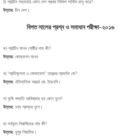
ঠ) প্রাচীন সভ্যতায় কোন দেশ প্রথম সিভিল সার্ভিস চালু করে?
উত্তর:
চীন দেশ।
বিগত সালের প্রশ্ন ও সমাধান পরীক্ষা-২০১৬
ক) প্রাচীন মানব গোষ্ঠীর নাম কী?
উত্তর:
কোম্যাগন মানব
খ) "প্রতিকূলতা ও মোকাবেলা” তত্ত্বের প্রবর্তক কে?
উত্তর:
ঐতিহাসিক আনর্ল্ড জে. টয়েনবি।
গ) কৃষি পদ্ধতি আবিষ্কার হয় কোন যুগে?
উত্তর:
নব্য প্রস্তর যুগে।
ঘ) সর্ববৃহৎ পিরামিডের নাম কী?
উত্তর:
খুপুর পিরামিড।