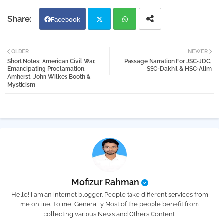
Facebook
Twi
Wh
OLDER
NEWER
Short Notes: American Civil War,
Passage Narration For JSC-JDC,
tter
atsa
Emancipating Proclamation,
SSC-Dakhil & HSC-Alim
Amherst, John Wilkes Booth &
Mysticism
pp
Mofizur Rahman
Hello! I am an internet blogger. People take different services from
me online. To me, Generally Most of the people benefit from
collecting various News and Others Content.