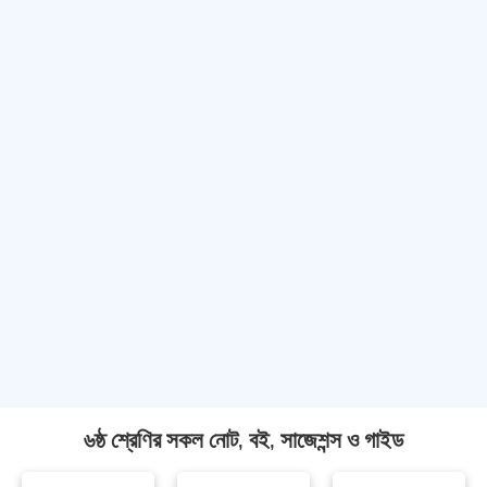
৬ষ্ঠ শ্রেণির সকল নোট, বই, সাজেশন্স ও গাইড