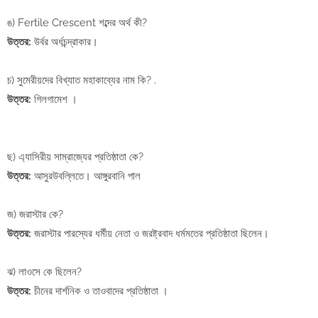
ঙ) Fertile Crescent শব্দের অর্থ কী?
উত্তর:
উর্বর অর্ধচন্দ্রাকার।
চ) সুমেরীয়দের বিখ্যাত মহাকাব্যের নাম কি? .
উত্তর:
গিলগামেশ ।
ছ) এ্যাসিরীয় সাম্রাজ্যের প্রতিষ্ঠাতা কে?
উত্তর:
আসুরউবল্লিতে। আঙ্গুরবানি পাল
জ) জরাস্টার কে?
উত্তর:
জরাস্টার পারস্যের ধর্মীয় নেতা ও জরষ্ট্রবাদ ধর্মমতের প্রতিষ্ঠাতা ছিলেন।
ঝ) লাওসে কে ছিলেন?
উত্তর:
চীনের দার্শনিক ও তাওবাদের প্রতিষ্ঠাতা ।