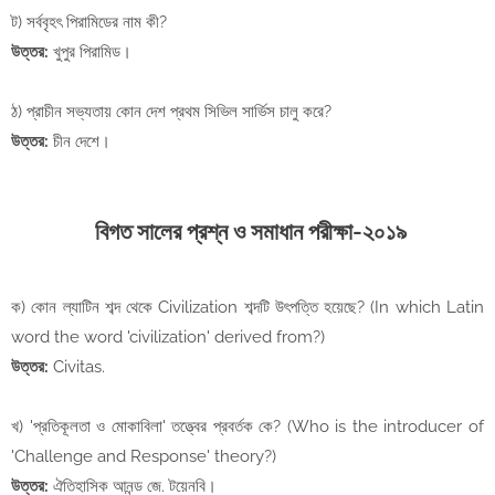
ট) সর্ববৃহৎ পিরামিডের নাম কী?
উত্তর:
খুপুর পিরামিড।
ঠ) প্রাচীন সভ্যতায় কোন দেশ প্রথম সিভিল সার্ভিস চালু করে?
উত্তর:
চীন দেশে।
বিগত সালের প্রশ্ন ও সমাধান পরীক্ষা-২০১৯
ক) কোন ল্যাটিন শব্দ থেকে Civilization শব্দটি উৎপত্তি হয়েছে? (In which Latin
word the word 'civilization' derived from?)
উত্তর:
Civitas.
খ) 'প্রতিকূলতা ও মোকাবিলা' তত্ত্বের প্রবর্তক কে? (Who is the introducer of
'Challenge and Response' theory?)
উত্তর:
ঐতিহাসিক আনন্ড জে. টয়েনবি।