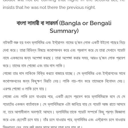
insists that he was not there the previous night.
বাংলা সামারী বা সারমর্ম (Bangla or Bengali
Summary)
নাটকটি শুরু হয় যখন ভ্লাদিমির এবং ইস্ট্রাগন নামের দু'জন লোক একটি উইলো গাছের নিচে
দেখা করে। তারা বিভিন্ন বিষয়ে কথোপকথন করে এবং প্রকাশ করে যে তারা সেখানে গডোট
নামে একজনের জন্য অপেক্ষা করছে। তারা অপেক্ষা করার সময়, আরও দু'জন লোক প্রবেশ
করে। তাদের নাম পোজো এবং তার দাস লাকি।
পোজো তার দাস লাকিকে বিক্রি করতে বাজারে যাচ্ছে। সে ভ্লাদিমির এবং ইস্ট্রাগনের সাথে
কথোপকথনের জন্য কিছুক্ষণ বিরতি নেয়। লাকি নাচ-গান করে তাদেরকে বিনোদন দেয়।
এরপর পোজো ও লাকি চলে যায়।
পোজো এবং লাকি চলে যাওয়ার পরে, একটি ছেলে প্রবেশ করে ভ্লাদিমিরকে বলে যে সে
গডোটের একজন বার্তাবাহক। সে ভ্লাদিমিরকে এটা জানিয়ে যায় যে গডোট আজ রাতে আসবে
না, তবে আগামীকাল অবশ্যই আসবে। ভ্লাদিমির তাকে গডোট সম্পর্কে কিছু প্রশ্ন জিজ্ঞাসা
করে এবং ছেলেটি চলে যায়। তাঁর চলে যাওয়ার পরে, ভ্লাদিমির এবং এস্ট্রাগন চলে যাওয়ার
সিদ্ধান্ত নেন, তবে পর্দা পড়ার সাথে সাথে তারা চলে যায় না।