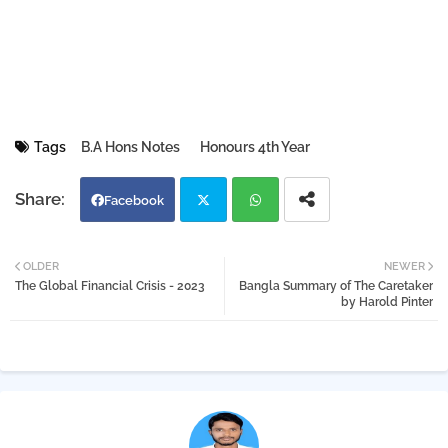
Tags
B.A Hons Notes
Honours 4th Year
Facebook
Twi
Wh
OLDER
NEWER
The Global Financial Crisis - 2023
Bangla Summary of The Caretaker
tter
atsa
by Harold Pinter
pp