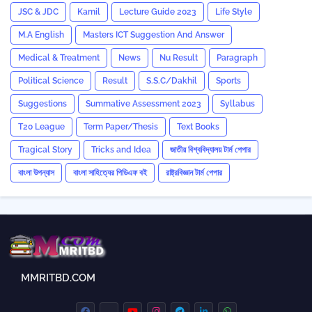
JSC & JDC
Kamil
Lecture Guide 2023
Life Style
M.A English
Masters ICT Suggestion And Answer
Medical & Treatment
News
Nu Result
Paragraph
Political Science
Result
S.S.C/Dakhil
Sports
Suggestions
Summative Assessment 2023
‍Syllabus
T20 League
Term Paper/Thesis
Text Books
Tragical Story
Tricks and ‍Idea
জাতীয় বিশ্ববিদ্যালয় টার্ম পেপার
বাংলা উপন্যাস
বাংলা সাহিত্যের পিডিএফ বই
রাষ্ট্রবিজ্ঞান টার্ম পেপার
MMRITBD.COM