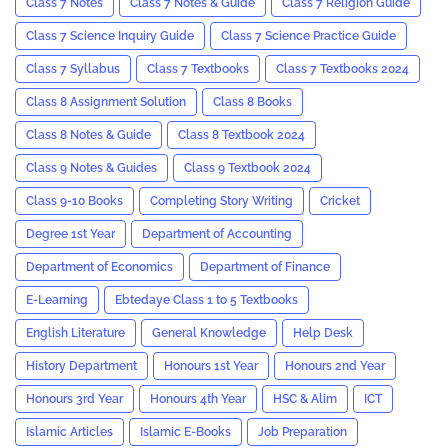
Class 7 Notes
Class 7 Notes & Guide
Class 7 Religion Guide
Class 7 Science Inquiry Guide
Class 7 Science Practice Guide
Class 7 Syllabus
Class 7 Textbooks
Class 7 Textbooks 2024
Class 8 Assignment Solution
Class 8 Books
Class 8 Notes & Guide
Class 8 Textbook 2024
Class 9 Notes & Guides
Class 9 Textbook 2024
Class 9-10 Books
Completing Story Writing
Cricket
Degree 1st Year
Department of Accounting
Department of Economics
Department of Finance
E-Learning
Ebtedaye Class 1 to 5 Textbooks
English Literature
General Knowledge
Help Desk
History Department
Honours 1st Year
Honours 2nd Year
Honours 3rd Year
Honours 4th Year
HSC & Alim
ICT
Islamic Articles
Islamic E-Books
Job Preparation