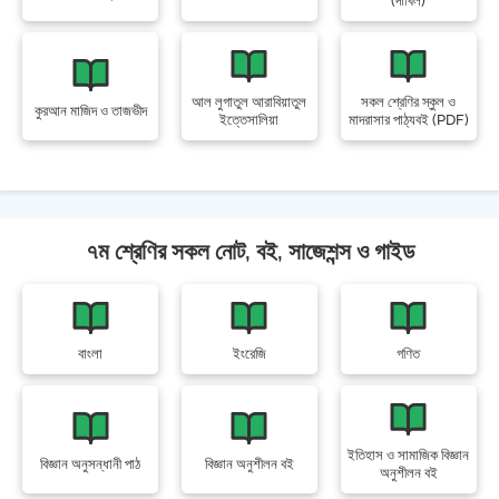
(দাখিল)
আল লুগাতুল আরাবিয়াতুল
সকল শ্রেণির স্কুল ও
কুরআন মাজিদ ও তাজভীদ
ইত্তেসালিয়া
মাদরাসার পাঠ্যবই (PDF)
৭ম শ্রেণির সকল নোট, বই, সাজেশন্স ও গাইড
বাংলা
ইংরেজি
গণিত
ইতিহাস ও সামাজিক বিজ্ঞান
বিজ্ঞান অনুসন্ধানী পাঠ
বিজ্ঞান অনুশীলন বই
অনুশীলন বই