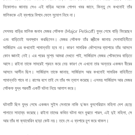
নিকোলাও জানায় সেও এই বাড়ির অনেক গোপন খবর জানে, কিন্তু সে কখনোই তাঁর
মালিককে এই ব্যপারে বিপদে ফেলে সুযোগ নিবে না।
সেসময় বাড়ির মালিক জনাব মেজর পেটকফ (Major Petkoff) যুদ্ধ শেষে বাড়ি ফিরেছেন
এবং বাড়িতেই অবস্থান করছিলেন। মেজর পেটকফ তাঁর স্ত্রীকে জানায় সেনাবাহিনীতে
সার্জিয়াস এর কখনোই পদোন্নতি হবে না। কারণ সামরিক কৌশলের ব্যাপারে তাঁর আসলে
কোন জ্ঞানই নেই। এর পরের দৃশ্যে আমরা দেখতে পাই, সার্জিয়াস মেজর পেটকফের বাড়িতে
আসে। রাইনা তাকে সাদরেই গ্রহন করে নেয় কারণ সে এখনো তার অন্তরে একজন বীরের
আসনে আসীন ছিল। সার্জিয়াস তাকে জানায়, সার্জিয়াস আর কখনোই সামরিক বাহিনীতে
পদোন্নতি পাবে না। রাগের বশে তাই সে তাঁর পদ ত্যাগ করেছে। এসময় সার্জিয়াস আর মেজর
পেটকফ যুদ্ধ পরবর্তী একটি ঘটনা নিয়ে আলাপ করে।
ঘটনাটি ছিল যুদ্ধ শেষে একজন সুইস সেনাকে নাকি দু’জন বুলগেরিয়ান মহিলা দেশ ছেড়ে
পালাতে সাহায্য করেছে। রাইনা তাদের কথিত ঘটনা শুনে বুঝতে পারল, এই দুই মহিলা, সে
আর তাঁর মা ক্যাথেরিন ছাড়া কেউ নয়। তবে সে এ ব্যপারে চুপ করে থাকল।