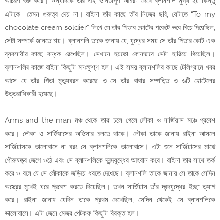
আচরণ শুরু করে। অন্যদিকে তাঁর এই ভনিতাপূর্ণ আচরণ দেখে ব্লানশলি মুগ্ধ হয় কিন্তু
এটাকে তেমন গুরুত্ব দেয় না। রাইনা তাঁর কাছে তাঁর নিজের ছবি, যেটাতে “To my
chocolate cream soldier” লিখে সে তাঁর পিতার কোটের পকেটে ভরে দিয়ে দিয়েছিল,
সেটা সম্পর্কে জানতে চায়। ব্লানশলি তাকে জানায় যে, যুদ্ধের সময় সে তাঁর পিতার কোট এক
ব্যবসায়ীর কাছে বন্ধক রেখেছিল। সেখানে হয়তো কোনভাবে সেটা হারিয়ে গিয়েছিল।
ব্লানশলির কাজে রাইনা কিছুটা মনঃক্ষুণ্ণ হল। এই সময় ব্লানশলির কাছে টেলিগ্রামে খবর
আসে যে তাঁর পিতা মৃত্যুবরন করেছে ও সে তাঁর বাবার সম্পত্তি ও ৬টি হোটেলের
উত্তরাধিকারী হয়েছে।
Arms and the man মঞ্চ থেকে তারা চলে গেলে লৌকা ও সার্জিয়াস মঞ্চে প্রবেশ
করে। লৌকা ও সার্জিয়াসের অভিসার চলতে থাকে। লৌকা তাকে জানায় রাইনা আসলে
সার্জিয়াসকে ভালোবাসে না বরং সে ব্লানশলিকে ভালোবাসে। এটা শুনে সার্জিয়াসের মাঝে
পৌরুষত্ত্ব জেগে ওঠে এবং সে ব্লানশলিকে দ্বন্দযুদ্ধের আহবান করে। রাইনা তার সাথে তর্ক
করে ও বলে যে সে লৌকাকে জড়িয়ে ধরতে দেখেছে। ব্লানশলি তাকে জানায় সে তাকে সেদিন
অস্ত্রের মুখেই ঘরে প্রবেশ করতে দিয়েছিল। তখন সার্জিয়াস তাঁর দ্বন্দযুদ্ধের ইচ্ছা ত্যাগ
করে। রাইনা জানায় যেদিন তাকে প্রথম দেখেছিল, সেদিন থেকেই সে ব্লানশলিকে
ভালোবাসে। এটা জেনে মেজর পেটকফ কিছুটা বিরক্ত হল।