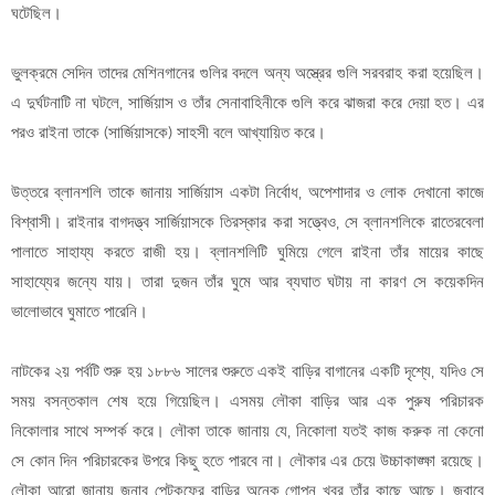
ঘটেছিল।
ভুলক্রমে সেদিন তাদের মেশিনগানের গুলির বদলে অন্য অস্ত্রের গুলি সরবরাহ করা হয়েছিল।
এ দুর্ঘটনাটি না ঘটলে, সার্জিয়াস ও তাঁর সেনাবাহিনীকে গুলি করে ঝাজরা করে দেয়া হত। এর
পরও রাইনা তাকে (সার্জিয়াসকে) সাহসী বলে আখ্যায়িত করে।
উত্তরে ব্লানশলি তাকে জানায় সার্জিয়াস একটা নির্বোধ, অপেশাদার ও লোক দেখানো কাজে
বিশ্বাসী। রাইনার বাগদত্ত্ব সার্জিয়াসকে তিরস্কার করা সত্ত্বেও, সে ব্লানশলিকে রাতেরবেলা
পালাতে সাহায্য করতে রাজী হয়। ব্লানশলিটি ঘুমিয়ে গেলে রাইনা তাঁর মায়ের কাছে
সাহায্যের জন্যে যায়। তারা দুজন তাঁর ঘুমে আর ব্যঘাত ঘটায় না কারণ সে কয়েকদিন
ভালোভাবে ঘুমাতে পারেনি।
নাটকের ২য় পর্বটি শুরু হয় ১৮৮৬ সালের শুরুতে একই বাড়ির বাগানের একটি দৃশ্যে, যদিও সে
সময় বসন্তকাল শেষ হয়ে গিয়েছিল। এসময় লৌকা বাড়ির আর এক পুরুষ পরিচারক
নিকোলার সাথে সম্পর্ক করে। লৌকা তাকে জানায় যে, নিকোলা যতই কাজ করুক না কেনো
সে কোন দিন পরিচারকের উপরে কিছু হতে পারবে না। লৌকার এর চেয়ে উচ্চাকাঙ্ক্ষা রয়েছে।
লৌকা আরো জানায় জনাব পেটকফের বাড়ির অনেক গোপন খবর তাঁর কাছে আছে। জবাবে