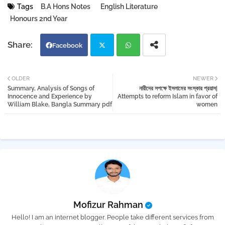
Tags
B.A Hons Notes
English Literature
Honours 2nd Year
Facebook
Twi
Wh
OLDER
NEWER
Summary, Analysis of Songs of
নারীদের সপক্ষে ইসলামের সংস্কার প্রয়াস|
tter
atsa
Innocence and Experience by
Attempts to reform Islam in favor of
William Blake, Bangla Summary pdf
women
pp
Mofizur Rahman
Hello! I am an internet blogger. People take different services from