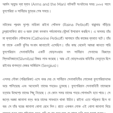
আর্মস অ্যান্ড দ্যা ম্যান (Arms and the Man) নাটকটি সংঘটনের সময় ১৮৮৫ সালে
বুলগেরিয়া ও সার্বিয়ার যুদ্ধের শেষ সময়ে।
নাটকের প্রথম দৃশ্যে নায়িকা রাইনা পেটকফ (Raina Petkoff) বারান্দায় দাঁড়িয়ে
চন্দ্রালোকিত রাত ও বরফ ঢাকা বলকান পর্বতমালার সৌন্দর্য উপভোগ করছিল। এ অসময় তাঁর
মা ক্যাথেরিন পেটকফের (Catherine Petkoff) আগমনে তাঁর কাজের ব্যঘাত ঘটে। তাঁর
মা তাকে একটি খুশির সংবাদ জানাতেই এসেছিল। তাঁর কাছ থেকেই আমরা জানতে পারি
বুলগেরিয়ান সেনাবাহিনীর একটি ঘোড়সওয়ার দল সার্বিয়ান সেনাদের বিরুদ্ধে
স্লিভনিজাতে(Slivnitza) বিজয় লাভ করেছে। আর এই ঘোড়সওয়ার বাহিনীর নেতৃত্বে ছিল
রাইনার বাগদত্ত মেজর সার্জিয়াস (Sergius)।
এসময় লৌকা (পরিচারিকা) এসে খবর দেয় যে সার্বিয়ান সেনাবাহিনীর লোকেরা বুলগেরিয়ানদের
ভয়ে পালিয়েছে এবং অনেকেই তাদের শহরেও ঢুকেছে। বুলগেরিয়ান সেনাবাহিনী তাদেরকে
হত্যার উদ্দেশ্যে তাদের পিছু নিয়েছে। যে কোন সময় তাদের শহরে গোলাগুলি হতে পারে। সে
জন্যে দরজা জানালা বন্ধ করে তাদের সাবধানে থাকা উচিত। রাইনা এতে শঙ্কিত ছিল না
বরং সে তাঁর ঘরের জানালা খোলা রেখে দিল। রাতে একজন লোক এই খোলা জানালা দিয়ে