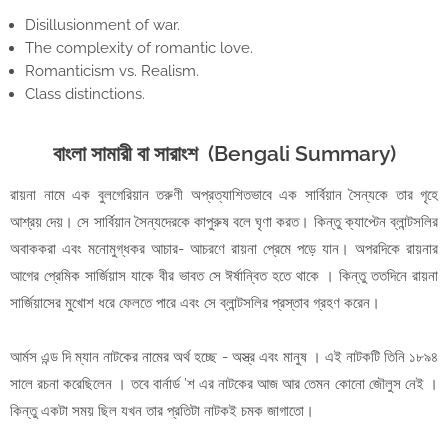
Disillusionment of war.
The complexity of romantic love.
Romanticism vs. Realism.
Class distinctions.
বাংলা সামারী বা সারাংশ (Bengali Summary)
রায়না নামে এক বুলগেরিয়ান তরুণী অপ্রত্যাশিতভাবে এক সার্বিয়ান সৈন্যকে তার গৃহে
আশ্রয় দেয়। সে সার্বিয়ান সৈন্যদেরকে কাপুরুষ বলে ঘৃণা করত। কিন্তু ক্যাপ্টেন ব্লান্টসলির
অবাককরা এবং মনোমুগ্ধকর আচার- আচরণে রায়না প্রেমে পড়ে যান। অপরদিকে রায়নার
আগের প্রেমিক সার্জিয়াস যাকে বীর ভাবত সে ঈর্ষান্বিত হতে থাকে । কিন্তু ততদিনে রায়না
সার্জিয়াসের মুখোশ ধরে ফেলতে পারে এবং সে ব্লান্টসলির প্রস্তাব গ্রহণ করেন।
আর্মস এন্ড দি ম্যান নাটকের নামের অর্থ হচ্ছে - অস্ত্র এবং মানুষ । এই নাটকটি তিনি ১৮৯৪
সালে রচনা করেছিলেন । তবে বার্নার্ড ’শ এর নাটকের আজ আর তেমন কোনো জৌলুস নেই ।
কিন্তু একটা সময় ছিল যখন তার প্রতিটা নাটকই চমক জাগাতো।