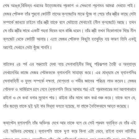
শেষ অঙ্কে,বিভিন্ন ধরনের উত্তেজনার প্রকাশ ও সেগুলো প্রশমন আমরা দেখতে পাই।
মেজর পেটকফ তাঁর পুরনো কোটটি তাদের ক্লজেটের মাঝে খুঁজে না পেয়ে তাঁর স্ত্রীর কাছে সেটা
সম্পর্কে জানতে চাইলে তাঁর স্ত্রী তাকে বলে সেটাতো সেখানেই (নীল ক্লজেটে) আছে। তখন
সে তাঁর স্ত্রীর সাথে একটি গহনা দিবেন বলে বাজি ধরেন। তাঁর স্ত্রী তখন নিকোলাকে দিয়ে নীল
ক্লজেট থেকে কোটটি আনায়। এতে মেজর পেটকফ কিছুটা হতবুদ্ধি হয় কারণ তিনি একটু
আগেই সেখানে সেটা খুঁজে পাননি।
নাটকের ২য় পর্ব এর শুরুতেই দেখা যায় সেনাবাহিনীর কিছু পরিকল্পনা তৈরী ও অন্যান্য
লেখালেখির কাজে মেজর পেটকফকে ব্লানশলি সাহায্য করে। এর মাধ্যমে সে ব্লানশলির
সেনাবাহিনী ও যুদ্ধ সম্পর্কে দক্ষতা, যোগ্যতা ও গভীর জ্ঞানের পরিচয় লাভ করেন। মেজর
পেটকফ ও সার্জিয়াস চলে গেলে (ব্লানশলি ফিরে আসার পর) এই প্রথমবারের মত আলাদাভাবে
রাইনা ও সে কথা বলার সুযোগ পায়। রাইনা তাঁর সাথে ভান করা শুরু করে। তাকে বলে যে,
তাঁর জন্যে তাকে দুই দুই বার মিথ্যা বলতে হয়েছে, যা তাকে নৈতিকভাবে আহত করেছে।
ক্যাপ্টেন ব্লানশলি তাঁর অভিনয় দেখে আর তাকে বলে যে সেই প্রথম ব্যাক্তি যে তাঁর এই
এই অভিনয় দেখেছে। ব্লানশলি তাকে ঘৃণা করে কিনা এটা ভেবে, রাইনা তখন নাটকীয়