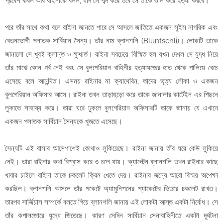
প্রবেশ করল আর রাইনাকে বলল, যদি সে শব্দ করে তবে সে তাকে গুলি করে হত্যা করবে।
পরে তাঁর সাথে কথা বলে রাইনা জানতে পারে সে আসলে জাতিতে একজন সুইস নাগরিক এবং
বেতনভোগী পলাতক সার্বিয়ান সৈন্য। তাঁর নাম ব্লানশলি (Bluntschli)। লোকটি তাকে
জানালো সে খুবই ক্লান্ত ও ক্ষুধার্ত। রাইনা সবচেয়ে বিস্মিত হল যখন দেখল সে যুদ্ধ নিয়ে
তাঁর মাঝে কোন গর্ব নেই বরং সে বুলগেরিয়ান বাহিনীর হত্যাযজ্ঞের হাত থেকে পালিয়ে বেচে
এসেছে বলে আনন্দিত। এসময় রাইনার মা ক্যাথেরিন, তাদের ভৃত্য লৌকা ও একজন
বুলগেরিয়ান অফিসার আসে। রাইনা তখন তাড়াহুড়ো করে তাকে জানালার কার্টেইন এর পিছনে
লুকাতে সাহায্য করে। তারা ঘরে ঢুকলে বুলগেরিয়ান অফিসারটি তাকে জানায় যে এখানে
একজন পলাতক সার্বিয়ান সৈন্যকে খুজতে এসেছে।
সৈন্যটি এই বাসার আসেপাশেই কোথাও লুকিয়েছে। রাইনা জানায় তাঁর ঘরে কেউ লুকিয়ে
নেই। তারা রাইনার কথা বিশ্বাস করে ও চলে যায়। ক্যাপ্টেন ব্লানশলি তখন রাইনার কাছে
খাবার চাইলে রাইনা তাকে চকলেট ক্রিম খেতে দেয়। রাইনার জন্যে আরো বিস্ময় অপেক্ষা
করছিল। ব্লানশলি আসলে তাঁর পকেটে অ্যামুনিশনের প্যাকেটের ভিতরে চকলেট রাখত।
তারপর সার্জিয়াস সম্পর্কে বলতে গিয়ে ব্লানশলি জানায় এই লোকটা আস্ত একটা নির্বোধ। সে
তাঁর কপালজোরে যুদ্ধে জিতেছে। কারণ সেদিন সার্বিয়ান সেনাবাহিনীতে একটা দূর্ঘটনা