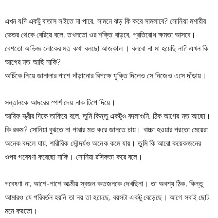
এখন যদি একটু বাতাস সইতে না পারে, সামনে ঝড় কি করে সামলাবে? সোনিয়া মশারীর 
ভেতর থেকে বেরিয়ে বলে, তখনতো ওর শক্তি বাড়বে, প্রতিরোধ ক্ষমতা আসবে।
বেশতো অভিজ্ঞ লোকের মত কথা বলছো আজকাল । বলবো না মা হয়েছি না? এখন কি 
আগের মত আছি নাকি?
অর্চিকে নিয়ে জানালার পাশে দাঁড়ানোর বিপক্ষে যুক্তি দিলেও সে নিজেও এসে দাঁড়ায়।
সন্তানকে আদরের স্পর্শ দেয় নাক টিপে দিয়ে।
আরিফ স্ত্রীর দিকে তাকিয়ে বলে, তুমি কিন্তু একটুও বদলাগুনি, ঠিক আগের মত 
আছো।
কি রকম? সোনিয়া বুঝতে না পারার মত করে জানতে চায়। বাচ্চা হওয়ার 
পরতো মেয়েরা 
অনেক বদলে যায়, শারীরিক সৌন্দর্যও অনেক কমে যায়। তুমি কি আরো কয়েকজনের 
ওপর গবেষণা করেছো নাকি। সোনিয়া রসিকতা 
করে বলে।
গবেষণা না, আশে-পাশে আত্মীয় স্বজন কতজনকে দেখছিনা। তা অবশ্য ঠিক, কিন্তু 
আমারও যে পরিবর্তন হয়নি তা নয় 
তা হয়েছে, বয়সটা একটু বেড়েছে। আগে সবাই ছোট 
মনে করতো।