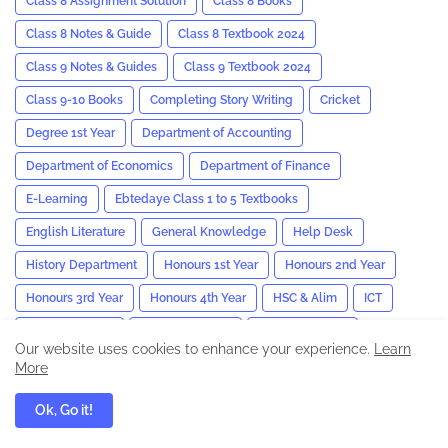
Class 8 Assignment Solution
Class 8 Books
Class 8 Notes & Guide
Class 8 Textbook 2024
Class 9 Notes & Guides
Class 9 Textbook 2024
Class 9-10 Books
Completing Story Writing
Cricket
Degree 1st Year
Department of Accounting
Department of Economics
Department of Finance
E-Learning
Ebtedaye Class 1 to 5 Textbooks
English Literature
General Knowledge
Help Desk
History Department
Honours 1st Year
Honours 2nd Year
Honours 3rd Year
Honours 4th Year
HSC & Alim
ICT
Islamic Articles
Islamic E-Books
Job Preparation
Our website uses cookies to enhance your experience.
Learn
JSC & JDC
Kamil
Lecture Guide 2023
Life Style
More
M.A English
Masters ICT Suggestion And Answer
Ok, Go it!
Medical & Treatment
News
Nu Result
Paragraph