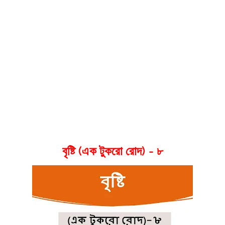
বৃষ্টি (এক টুকরো রোদ) - ৮