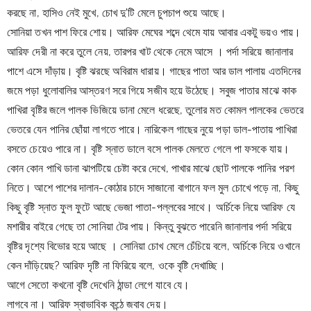
করছে না, হাসিও নেই মুখে, চোখ দু'টি মেলে চুপচাপ শুয়ে আছে।
সোনিয়া তখন পাশ ফিরে শোয়। আরিফ মেঘের শব্দে থেমে যায় আবার একটু ভয়ও পায়। 
আরিফ দেরী না করে তুলে নেয়, তারপর খাট থেকে নেমে আসে । পর্দা সরিয়ে জানালার 
পাশে এসে দাঁড়ায়। বৃষ্টি ঝরছে অবিরাম ধারায়। গাছের পাতা আর ডাল পালায় এতদিনের 
জমে পড়া ধুলোবালির আস্তরণ সরে গিয়ে সজীব হয়ে উঠেছে। সবুজ পাতার মাঝে কাক 
পাখিরা বৃষ্টির জলে পালক ভিজিয়ে ডানা মেলে ধরেছে, তুলোর মত কোমল পালকের ভেতরে 
ভেতরে যেন পানির ছোঁয়া লাগতে পারে। নারিকেল গাছের নুয়ে পড়া ডাল-পাতায় পাখিরা 
বসতে চেয়েও পারে না। বৃষ্টি স্নাত ডালে বসে পালক মেলতে গেলে পা ফসকে যায়।
কোন কোন পাখি ডানা ঝাপটিয়ে চেষ্টা করে দেখে, পাখার মাঝে ছোট পালকে পানির পরশ 
নিতে। আশে পাশের দালান-কোঠার চাদে সাজানো বাগানে ফল মুল চোখে পড়ে না, কিছু 
কিছু বৃষ্টি স্নাত ফুল ফুটে আছে ভেজা পাতা-পল্লবের সাথে। অর্চিকে নিয়ে আরিফ যে 
মশারীর বাইরে গেছে তা সোনিয়া টের পায়। কিন্তু বুঝতে পারেনি জানালার পর্দা সরিয়ে 
বৃষ্টির দৃশ্যে বিভোর হয়ে আছে । সোনিয়া চোখ মেলে চেঁচিয়ে বলে, অর্চিকে নিয়ে ওখানে 
কেন দাঁড়িয়েছ? আরিফ দৃষ্টি না ফিরিয়ে বলে, ওকে বৃষ্টি দেখাচ্ছি।
আগে সেতো কখনো বৃষ্টি 
দেখেনি ঠান্ডা লেগে যাবে যে।
লাগবে না। আরিফ স্বাভাবিক কন্ঠে জবাব দেয়।