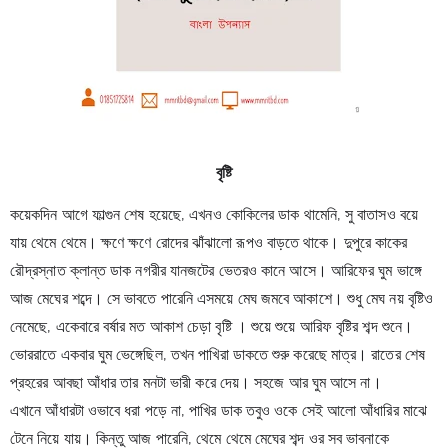
বৃষ্টি
কয়েকদিন আগে ফাল্গুন শেষ হয়েছে, এখনও কোকিলের ডাক থামেনি, সু বাতাসও বয়ে 
যায় থেমে থেমে। ক্ষণে ক্ষণে রোদের ঝাঁঝালো রূপও বাড়তে থাকে। দুপুরে কাকের 
রৌদ্রস্নাত ক্লান্ত ডাক নগরীর যানজটের ভেতরও কানে আসে। আরিফের ঘুম ভাঙ্গে 
আজ মেঘের শব্দে। সে ভাবতে পারেনি এসময়ে মেঘ জমবে আকাশে। শুধু মেঘ নয় বৃষ্টিও 
নেমেছে, একেবারে বর্ষার মত আকাশ চেড়া বৃষ্টি । শুয়ে শুয়ে আরিফ বৃষ্টির শব্দ শুনে। 
ভোররাতে একবার ঘুম ভেঙ্গেছিল, তখন পাখিরা ডাকতে শুরু করেছে মাত্র। রাতের শেষ 
প্রহরের আবছা আঁধার তার মনটা ভারী করে দেয়। সহজে আর ঘুম আসে না।
এখানে আঁধারটা ওভাবে ধরা পড়ে না, পাখির ডাক তবুও ওকে সেই আলো আঁধারির মাঝে 
টেনে নিয়ে যায়। কিন্তু আজ পারেনি, থেমে থেমে মেঘের শব্দ ওর সব ভাবনাকে 