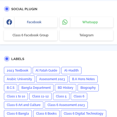
SOCIAL PLUGIN
Facebook
Whatsapp
Class 6 Facebook Group
Telegram
LABELS
2023 Textbook
Al Fatah Guide
Al-Hadith
Arabic University
Assessment 2023
B.A Hons Notes
B.C.S
Bangla Department
BD History
Biography
Class 1 to 10
Class 11-12
Class 5
Class 6
Class 6 Art and Culture
Class 6 Assessment 2023
Class 6 Bangla
Class 6 Books
Class 6 Digital Technology