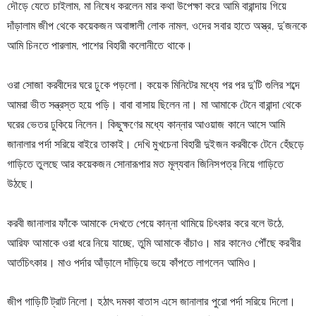
দৌড়ে যেতে চাইলাম, মা নিষেধ করলেন মার কথা উপেক্ষা করে আমি বারান্দায় গিয়ে 
দাঁড়ালাম জীপ থেকে কয়েকজন অবাঙ্গালী লোক নামল, ওদের সবার হাতে অস্ত্র, দু'জনকে 
আমি চিনতে পারলাম, পাশের বিহারী কলোনীতে থাকে।
ওরা সোজা করবীদের ঘরে ঢুকে পড়লো। কয়েক মিনিটের মধ্যে পর পর দু'টি গুলির শব্দে 
আমরা ভীত সন্ত্রস্ত হয়ে পড়ি। বাবা বাসায় ছিলেন না। মা আমাকে টেনে বারান্দা থেকে 
ঘরের ভেতর ঢুকিয়ে নিলেন। কিছুক্ষণের মধ্যে কান্নার আওয়াজ কানে আসে আমি 
জানালার পর্দা সরিয়ে বাইরে তাকাই। দেখি মুখচেনা বিহারী দুইজন করবীকে টেনে হেঁছড়ে 
গাড়িতে তুলছে আর কয়েকজন সোনারূপার মত মূল্যবান জিনিসপত্র নিয়ে গাড়িতে 
উঠছে।
করবী জানালার ফাঁকে আমাকে দেখতে পেয়ে কান্না থামিয়ে চিৎকার করে বলে উঠে, 
আরিফ আমাকে ওরা ধরে নিয়ে যাচ্ছে, তুমি আমাকে বাঁচাও। মার কানেও পৌঁছে করবীর 
আর্তচিৎকার। মাও পর্দার আঁড়ালে দাঁড়িয়ে ভয়ে কাঁপতে লাগলেন আমিও।
জীপ গাড়িটি ট্রাট নিলো। হঠাৎ দমকা বাতাস এসে জানালার পুরো পর্দা সরিয়ে দিলো। 