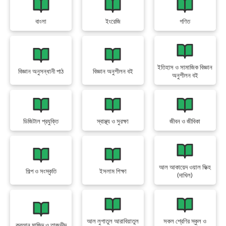
বাংলা
ইংরেজি
গণিত
ইতিহাস ও সামাজিক বিজ্ঞান
বিজ্ঞান অনুসন্ধানী পাঠ
বিজ্ঞান অনুশীলন বই
অনুশীলন বই
ডিজিটাল প্রযুক্তি
স্বাস্থ্য ও সুরক্ষা
জীবন ও জীবিকা
আল আকায়েদ ওয়াল ফিক্হ
শিল্প ও সংস্কৃতি
ইসলাম শিক্ষা
(দাখিল)
আল লুগাতুল আরাবিয়াতুল
সকল শ্রেণির স্কুল ও
কুরআন মাজিদ ও তাজভীদ