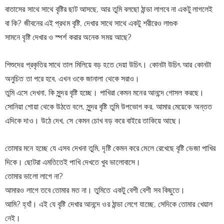
বাতাসের সাথে সাথে বৃষ্টির ছাট আসছে, আর তুমি বলছো ঠান্ডা লাগবে না একটু লাগলেই 
বা কি? জীবনের এই প্রথম বৃষ্টি, দেখার সাথে সাথে একটু 
শরীরেও লাগুক
সামনে বৃষ্টি দেখার ও স্পর্শ করার অনেক সময় আছে?
শিশুদের প্রকৃতির সাথে তাল মিলিয়ে বড় হতে দেয়া উচিৎ। কোনটা উচিৎ আর কোনটা 
অনুচিত তা পরে হবে, এখন ওকে জানালা থেকে 
সরাও।
তুমি এসে দেখনা, কি সুন্দর বৃষ্টি হচ্ছে। পাখিরা কেমন মনের আনন্দে গোসল করছে। 
সোনিয়া শোয়া থেকে উঠতে বলে, সুন্দর বৃষ্টি তুমি উপভোগ কর, আমার মেয়েকে অন্তত 
এদিকে দাও। উঠে দেখ, সে কেমন চোখ বড় করে বাইরে তাকিয়ে আছে।
তোমার মনে হচ্ছে যে এসব 
দেখনা তুমি, দৃষ্টি কেমন করে মেলে রেখেছে বৃষ্টি ভেজা পাখির 
দিকে। ছোটরা 
এমতিতেই পাখি দেখতে খুব ভালোবাসে।
তোমার ভালো লাগে না?
আমারও লাগে তবে তোমার মত না। তুমিতে একটু বেশী বেশী সব কিছুতে।
আমি? হ্যাঁ। এই যে বৃষ্টি দেখার আনন্দে ওর ঠান্ডা লেগে যাচ্ছে, সেদিকে তোমার 
খেয়াল 
নেই।