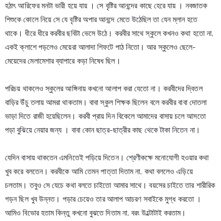
হঠাৎ আরিফের মনটা ভারী হয়ে যায় । সে বৃষ্টির আনন্দের কাছে হেরে যায় । নবজাতক 
শিশুকে কোলে নিয়ে সে যে বৃষ্টির অপার আনন্দে মেতে উঠেছিল তা যেন ম্লান হতে 
থাকে। ধীরে ধীরে করবীর ছবিটা ভেসে উঠে। 
করবীর সাথে স্কুলে কখনও কথা হতো না, 
একই ক্লাশে পড়লেও মেয়েরা আলাদা শিফটে পাঠ নিতো। আর স্কুলেও ছেলে-
মেয়েদের মেলামেশার ব্যাপারে কড়া নিষেধ ছিল।
পরিচয় থাকলেও স্কুলের আঙ্গিনায় কখনো আলাপ করা যেতো না। করবীদের দ্বিতল 
বাড়ির উঁচু তলায় আমরা থাকতাম। বাবা স্কুল শিক্ষক ছিলেন বলে করবীর বাবা দোতলা 
ভাড়া দিতে রাজী হয়েছিলেন। করবী প্রায় দিন বিকেলে আমাদের বাসায় চলে আসতো 
পড়া বুঝিয়ে নেয়ার জন্য । বাবা কোন ছাত্র-ছাত্রীর কাছ থেকে টাকা নিতেন না।
যেদিন বাসায় থাকতেন এমনিতেই পড়িয়ে দিতেন। শ্রেণীকক্ষে মনোযোগী হওয়ার কথা 
খুব করে বলতেন। করবীকে আমি তেমন পাত্তা দিতাম না, কথা বললেও এড়িয়ে 
চলতাম। তবুও সে যেচে কথা বলতে চাইতো আমার সাথে। বয়সের চাইতে তার শারীরিক 
গড়ন ছিল খুব উন্নত। পড়ার চেয়েও তার আলাপ আচরণ সবাইকে মুগ্ধ করতো । 
আমিও বিভোর হতাম কিন্তু কখনো বুঝতে দিতাম না, বরং উল্টোটাই করতাম।