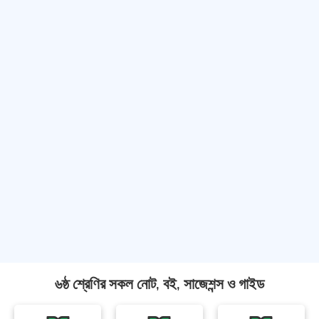
৬ষ্ঠ শ্রেণির সকল নোট, বই, সাজেশন্স ও গাইড