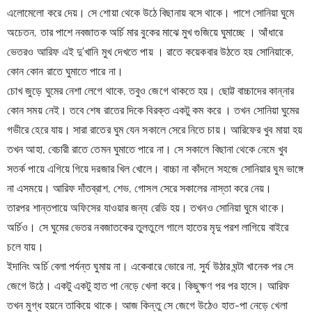
এলোমেলো করে দেয়। সে শোয়া থেকে উঠে বিছানায় বসে থাকে। পাশে সোনিয়া ঘুমে 
অচেতন, তার পাশে নবজাতক অর্চি মার বুকের মাঝে মুখ গুজিয়ে ঘুমাচ্ছে । আঁধারে 
ভেতরও আরিফ এই দু'খানি মুখ দেখতে পায় । রাতে কয়েকবার উঠতে হয় সোনিয়াকে, 
কোন কোন রাতে ঘুমাতে পারে না।
চোখ জুড়ে ঘুমের নেশা লেগে থাকে, তবুও জেগে থাকতে হয়। ছোট্ট বাচ্চাদের কান্নার 
কোন সময় নেই। তবে শেষ রাতের দিকে বিরক্ত একটু কম করে । তখন সোনিয়া ঘুমের 
গভীরে হেরে যায়। সারা রাতের ঘুম যেন সকালে সেরে নিতে চায়। আরিফের খুব মায়া হয় 
তখন আহা, বেচারী রাতে তেমন ঘুমাতে পারে না। সে সকালে বিছানা থেকে নেমে খুব 
সতর্ক পায়ে এগিয়ে গিয়ে দরজার খিল খোলে। বাচ্চা না কাঁদলে সহজে সোনিয়ার ঘুম ভাঙ্গে 
না এসময়ে। আরিফ দাঁতব্রাশ, শেভ, গোসল সেরে সকালের নাস্তা করে নেয়।
তারপর শান্তপায়ে অফিসের যাওয়ার জন্য রেডি হয়। তখনও সোনিয়া ঘুমে থাকে। 
অর্চিও। সে ঘুমের ভেতর নবজাতকের তুলতুলে গালে হাতের মৃদু পরশ লাগিয়ে বাইরে 
চলে যায়।
ইদানিং অর্চি বেলা পর্যন্ত ঘুমায় না। একেবারে ভোরে না, সুর্য উঠার ঘন্টা খানেক পর সে 
জেগে উঠে। একটু একটু হাত পা নেড়ে খেলা করে। কিছুক্ষণ পর পর হাসে। আরিফ 
তখন মুগ্ধ হয়নে তাকিয়ে থাকে। আজ কিন্তু সে জেগে উঠেও হাত-পা 
নেড়ে খেলা 