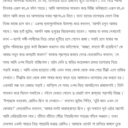
কোথায় আপনারা থামাবেন, তা নয়, তলোয়ার হাতে দুজনেই ছুটে এসেছেন। এই নিয়ে পরপর
তিনবার এরূপ কাণ্ড ঘটল শহরে। আমি আপনাদের সাবধান করে দিচ্ছি ভবিষ্যতে এরূপ কাণ্ড
ঘটলে আমি বাধ্য হব আপনাদের সবার প্রাণদণ্ড দিতে। যান! হাতের তলোয়ার ফেলে নিজ
নিজে কাজে চলে যান।’ এরপর ক্যাপুলেটদকে উদ্দেশ্য করে বললেন, ‘আপনি চলুন আমার
সাথে। আর হ্যাঁ মন্টেগু, আপনি আজ দুপুরের বিচারসভায় যাবেন। আমার যা বলার সেখানেই
বলব’—বলেই সঙ্গী-সাথীদের নিয়ে ঘোড়া ছুটিয়ে চলে গেলেন রাজা। সবাই চলে যাবার পর
মন্টেগু পরিবারের বুড়ো কর্তা জিজ্ঞেস করলেন তার ভাইপোকে, ‘আচ্ছা, বলতো কী হয়েছিল? কে
আবার নতুন করে ঝগড়াটা বাধাল?’ কাকার প্রশ্নের জবাবে সেনর বেনভোলিও বললেন, ‘সে
সময় আমি এপথ দিয়েই যাচ্ছিলাম। হঠাৎ দেখি দু বাড়ির কয়েকজন চাকর তলোয়ার নিয়ে
লড়াই করছে। আমি ওদের ছাড়াতে গেছি এমন সময় কোথা থেকে খবর পেয়ে টিবল্ট এসে হাজির
সেখানে। টিবল্টের হাত থেকে রক্ষা পাবার জন্য বাধ্য হয়ে আমাকেও তলোয়ার বের করতে হয়।
এরপরই শুরু হল বেজায় লড়াই। ভাগ্যিস সে সময় এপথ দিয়ে আসছিলেন রাজামশাই। তিনি
সাবধান করে দিলেন সবাইকে। নইলে দেখতে পেতেন দু-চারটে লাশ রাস্তায় গড়াগড়ি দিচ্ছে।’
‘ঈশ্বরকে ধন্যবাদ, রোমিও ছিল না সেখানে—’ বললেন মন্টেগু গিন্নি, ‘তুমি জান এখন সে
কোথায়?’ বেনভোলিও বললেন, ‘আমার মনটা ভারাক্রান্ত ছিল। খুব সকালে সূর্য ওঠার আগেই
আমি বেরিয়েছিলাম পথে। হাঁটতে হাঁটতে পৌঁছে গিয়েছিলাম শহরের পশ্চিম অঞ্চলে। তখন
দেখলাম একটা গাছের নিচে পায়চারি করছে রোমিও। আমাকে দেখেই পা চালিয়ে জঙ্গলে ঢুকে