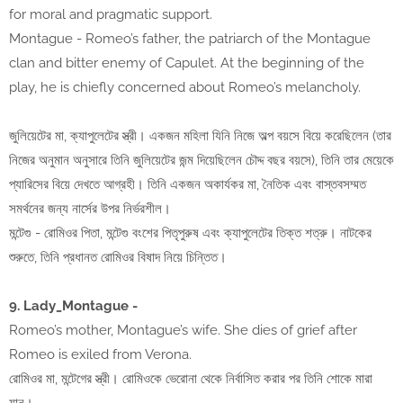
for moral and pragmatic support.
Montague - Romeo’s father, the patriarch of the Montague
clan and bitter enemy of Capulet. At the beginning of the
play, he is chiefly concerned about Romeo’s melancholy.
জুলিয়েটের মা, ক্যাপুলেটের স্ত্রী। একজন মহিলা যিনি নিজে অল্প বয়সে বিয়ে করেছিলেন (তার
নিজের অনুমান অনুসারে তিনি জুলিয়েটের জন্ম দিয়েছিলেন চৌদ্দ বছর বয়সে), তিনি তার মেয়েকে
প্যারিসের বিয়ে দেখতে আগ্রহী। তিনি একজন অকার্যকর মা, নৈতিক এবং বাস্তবসম্মত
সমর্থনের জন্য নার্সের উপর নির্ভরশীল।
মন্টেগু - রোমিওর পিতা, মন্টেগু বংশের পিতৃপুরুষ এবং ক্যাপুলেটের তিক্ত শত্রু। নাটকের
শুরুতে, তিনি প্রধানত রোমিওর বিষাদ নিয়ে চিন্তিত।
9. Lady_Montague -
Romeo’s mother, Montague’s wife. She dies of grief after
Romeo is exiled from Verona.
রোমিওর মা, মন্টেগের স্ত্রী। রোমিওকে ভেরোনা থেকে নির্বাসিত করার পর তিনি শোকে মারা