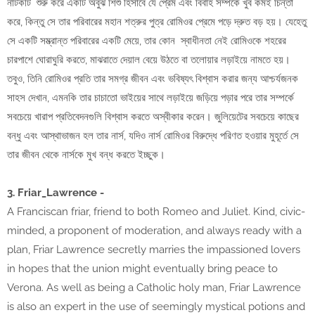
নাটকটি শুরু করে একটি অবুঝ শিশু হিসাবে যে প্রেম এবং বিবাহ সম্পর্কে খুব কমই চিন্তা
করে, কিন্তু সে তার পরিবারের মহান শত্রুর পুত্র রোমিওর প্রেমে পড়ে দ্রুত বড় হয়। যেহেতু
সে একটি সম্ভ্রান্ত পরিবারের একটি মেয়ে, তার কোন স্বাধীনতা নেই রোমিওকে শহরের
চারপাশে ঘোরাঘুরি করতে, মাঝরাতে দেয়াল বেয়ে উঠতে বা তলোয়ার লড়াইয়ে নামতে হয়।
তবুও, তিনি রোমিওর প্রতি তার সমগ্র জীবন এবং ভবিষ্যৎ বিশ্বাস করার জন্য আশ্চর্যজনক
সাহস দেখান, এমনকি তার চাচাতো ভাইয়ের সাথে লড়াইয়ে জড়িয়ে পড়ার পরে তার সম্পর্কে
সবচেয়ে খারাপ প্রতিবেদনগুলি বিশ্বাস করতে অস্বীকার করেন। জুলিয়েটের সবচেয়ে কাছের
বন্ধু এবং আস্থাভাজন হল তার নার্স, যদিও নার্স রোমিওর বিরুদ্ধে পরিণত হওয়ার মুহূর্তে সে
তার জীবন থেকে নার্সকে মুখ বন্ধ করতে ইচ্ছুক।
3. Friar_Lawrence -
A Franciscan friar, friend to both Romeo and Juliet. Kind, civic-
minded, a proponent of moderation, and always ready with a
plan, Friar Lawrence secretly marries the impassioned lovers
in hopes that the union might eventually bring peace to
Verona. As well as being a Catholic holy man, Friar Lawrence
is also an expert in the use of seemingly mystical potions and