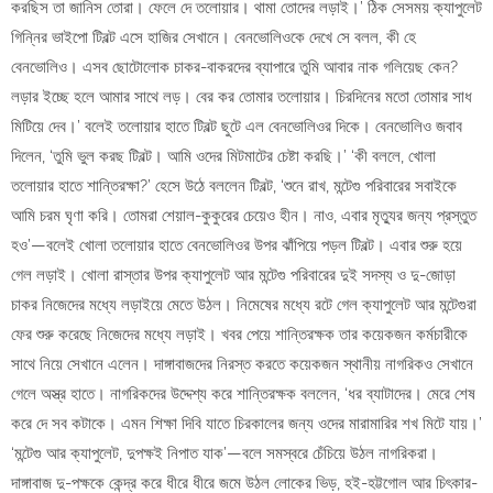
করছিস তা জানিস তোরা। ফেলে দে তলোয়ার। থামা তোদের লড়াই।’ ঠিক সেসময় ক্যাপুলেট
গিন্নির ভাইপো টিবল্ট এসে হাজির সেখানে। বেনভোলিওকে দেখে সে বলল, কী হে
বেনভোলিও। এসব ছোটোলোক চাকর-বাকরদের ব্যাপারে তুমি আবার নাক গলিয়েছ কেন?
লড়ার ইচ্ছে হলে আমার সাথে লড়। বের কর তোমার তলোয়ার। চিরদিনের মতো তোমার সাধ
মিটিয়ে দেব।’ বলেই তলোয়ার হাতে টিবল্ট ছুটে এল বেনভোলিওর দিকে। বেনভোলিও জবাব
দিলেন, ‘তুমি ভুল করছ টিবল্ট। আমি ওদের মিটমাটের চেষ্টা করছি।’ ‘কী বললে, খোলা
তলোয়ার হাতে শান্তিরক্ষা?’ হেসে উঠে বললেন টিবল্ট, ‘শুনে রাখ, মন্টেগু পরিবারের সবাইকে
আমি চরম ঘৃণা করি। তোমরা শেয়াল-কুকুরের চেয়েও হীন। নাও, এবার মৃত্যুর জন্য প্রস্তুত
হও’—বলেই খোলা তলোয়ার হাতে বেনভোলিওর উপর ঝাঁপিয়ে পড়ল টিবল্ট। এবার শুরু হয়ে
গেল লড়াই। খোলা রাস্তার উপর ক্যাপুলেট আর মন্টেগু পরিবারের দুই সদস্য ও দু-জোড়া
চাকর নিজেদের মধ্যে লড়াইয়ে মেতে উঠল। নিমেষের মধ্যে রটে গেল ক্যাপুলেট আর মন্টেগুরা
ফের শুরু করেছে নিজেদের মধ্যে লড়াই। খবর পেয়ে শান্তিরক্ষক তার কয়েকজন কর্মচারীকে
সাথে নিয়ে সেখানে এলেন। দাঙ্গাবাজদের নিরস্ত করতে কয়েকজন স্থানীয় নাগরিকও সেখানে
গেলে অস্ত্র হাতে। নাগরিকদের উদ্দেশ্য করে শান্তিরক্ষক বললেন, ‘ধর ব্যাটাদের। মেরে শেষ
করে দে সব কটাকে। এমন শিক্ষা দিবি যাতে চিরকালের জন্য ওদের মারামারির শখ মিটে যায়।’
‘মন্টেগু আর ক্যাপুলেট, দুপক্ষই নিপাত যাক’—বলে সমস্বরে চেঁচিয়ে উঠল নাগরিকরা।
দাঙ্গাবাজ দু-পক্ষকে কেন্দ্র করে ধীরে ধীরে জমে উঠল লোকের ভিড়, হই-হট্টগোল আর চিৎকার-