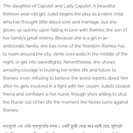
The daughter of Capulet and Lady Capulet. A beautiful
thirteen-year-old girl, Juliet begins the play as a naïve child
who has thought little about love and marriage, but she
grows up quickly upon falling in love with Romeo, the son of
her family’s great enemy. Because she is a girl in an
aristocratic family, she has none of the freedom Romeo has
to roam around the city, climb over walls in the middle of the
night, or get into swordfights. Nevertheless, she shows
amazing courage in trusting her entire life and future to
Romeo, even refusing to believe the worst reports about him
after he gets involved in a fight with her cousin. Juliet’s closest
friend and confidant is her nurse, though she’s willing to shut
the Nurse out of her life the moment the Nurse turns against
Romeo.
ক্যাপুলেট এবং লেডি ক্যাপুলেটের কন্যা। একটি সুন্দরী তেরো বছর বয়সী মেয়ে, জুলিয়েট