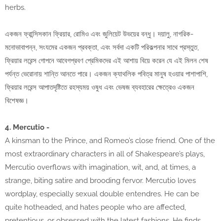
herbs.
একজন ফ্রান্সিসকান ফ্রিয়ার, রোমিও এবং জুলিয়েট উভয়ের বন্ধু। দয়ালু, নাগরিক-
মনোভাবাপন্ন, সংযমের একজন প্রবক্তা, এবং সর্বদা একটি পরিকল্পনার সাথে প্রস্তুত,
ফ্রিয়ার লরেন্স গোপনে আবেগপ্রবণ প্রেমিকদের এই আশায় বিয়ে করেন যে এই মিলন শেষ
পর্যন্ত ভেরোনায় শান্তি আনতে পারে। একজন ক্যাথলিক পবিত্র মানুষ হওয়ার পাশাপাশি,
ফ্রিয়ার লরেন্স আপাতদৃষ্টিতে রহস্যময় ওষুধ এবং ভেষজ ব্যবহারের ক্ষেত্রেও একজন
বিশেষজ্ঞ।
4. Mercutio -
A kinsman to the Prince, and Romeo’s close friend. One of the
most extraordinary characters in all of Shakespeare’s plays,
Mercutio overflows with imagination, wit, and, at times, a
strange, biting satire and brooding fervor. Mercutio loves
wordplay, especially sexual double entendres. He can be
quite hotheaded, and hates people who are affected,
pretentious, or obsessed with the latest fashions. He finds