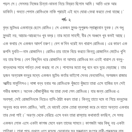
পড়ল সে। সেসময় নিজের চিন্তা-ভাবনা নিয়ে বিব্রত ছিলাম আমি। আতি ওকে আর
ডাকিনি। শুনতে পেলাম রোমিওকে নাকি প্রায়ই এই বনে ঘোরা-ফেরা করতে দেখা যাচ্ছে।’
পর্ব- ২
বৃদ্ধ মন্টেগুর একমাত্র ছেলে রোমিও। সে একজন সুন্দর-সুপুরুষ-স্বাস্থ্যবান যুবক। সে শুধু
সুন্দরই নয়, আচার-আচরণেও খুব ভদ্র। তার মতো সাহসী, বীর সে অঞ্চলে খুব কমই আছে।
এক কথায় সে একজন আদর্শ তরুণ। বেশ ক’দিন ধরেই মন খারাপ রোমিওর। এর কারণ এক
রূপসি যুবতি—নাম রোজালিন। রোমিও চায় তাকে বিয়ে করতে কিন্তু রোজালিন মোটেও খুশি
নয় তার উপর। বেশ কিছুদিন ধরে রোজালিন না আসায় রোমিওর মন এতই খারাপ যে বন্ধু-
বান্ধবদের সাথে পর্যন্ত দেখা করছে না সে। পাগলের মতো শুধু বনে বনে ঘুরে বেড়াচ্ছে। তার
দুজন অন্তরঙ্গ বন্ধুর মধ্যে একজন মন্টেগু কর্তার ভাইপো সেনর বেনভোলিও, অপরজন রাজার
আত্মীয় মার্কুলিসও। দাঙ্গা বন্ধ হবার পর রোমিওকে খুঁজতে খুঁজতে তারা এসে হাজির হল সেই
গভীর জঙ্গলে। অনেক খোঁজাখুঁজির পর তারা দেখা পেল রোমিওর। যার জন্য রোমিওর এ
অবস্থা, সেই রোজালিনকে নিয়েও হাসি-ঠাট্টা করল তারা। কিন্তু তাতে দমে না গিয়ে বন্ধুদের
অনুনয় করে বলল রোমিও, ‘ভাই, যে ভাবেই হোক তোরা ব্যবস্থা করে দে যাতে অন্তত একবার
তার দেখা পাই।’ অরণ্য থেকে বেরিয়ে এসে যখন তারা রাস্তায় কথাবার্তা বলছিল, সে সময়
একজন লোক এসে একটা কাগজ মেলে ধরল তাদের সামনে। কাগজটা আর কিছু নয় একটা
তালিকা। তারা পড়ে দেখলে ওতে রয়েছে ভেরোনার সব সম্ভ্রান্ত বংশের নারী-পুরুষদের নাম,