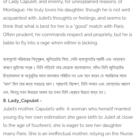
of Lady Capulet, and enemy, for unexplained reasons, of
Montague. He truly loves his daughter, though he is not well
acquainted with Juliet’s thoughts or feelings, and seems to
think that what is best for her is a “good” match with Paris.
Often prudent, he commands respect and propriety, but he is
liable to fly into a rage when either is lacking.
ক্যাপুলেট পরিবারের পিতৃপুরুষ, জুলিয়েটের পিতা, লেডি ক্যাপুলেটের স্বামী এবং অব্যক্ত
কারণে মন্টেগের শত্রু। তিনি সত্যিই তার মেয়েকে ভালোবাসেন, যদিও তিনি জুলিয়েটের
চিন্তাভাবনা বা অনুভূতির সাথে ভালভাবে পরিচিত নন এবং মনে করেন যে প্যারিসের সাথে
"ভাল" মিল তার জন্য সবচেয়ে ভাল। প্রায়শই বিচক্ষণ, তিনি সম্মান এবং যোগ্যতার আদেশ
দেন, কিন্তু যখন উভয়ের অভাব হয় তখন তিনি ক্রোধে উড়তে বাধ্য হন।
8. Lady_Capulet -
Juliet’s mother, Capulet’s wife. A woman who herself married
young (by her own estimation she gave birth to Juliet at close
to the age of fourteen), she is eager to see her daughter
marry Paris. She is an ineffectual mother, relying on the Nurse