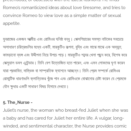
Romeo’s romanticized ideas about love tiresome, and tries to
convince Romeo to view love as a simple matter of sexual
appetite.
যুবরাজের একজন আত্মীয় এবং রোমিওর ঘনিষ্ঠ বন্ধু। শেক্সপিয়ারের সমস্ত নাটকের সবচেয়ে
অসাধারণ চরিত্রগুলির মধ্যে একটি, মারকুটিও কল্পনা, বুদ্ধি এবং মাঝে মাঝে এক অদ্ভুত,
কামড়ানো ব্যঙ্গ এবং উদ্দীপনা নিয়ে উপচে পড়ে। মারকুটিও শব্দের খেলা পছন্দ করে, বিশেষ করে
সেক্সুয়াল ডবল এন্টেন্ডার। তিনি বেশ উত্তেজিত হতে পারেন, এবং এমন লোকদের ঘৃণা করেন
যারা প্রভাবিত, দাম্ভিক বা সাম্প্রতিক ফ্যাশনে আচ্ছন্ন। তিনি প্রেম সম্পর্কে রোমিওর
রোমান্টিক ধারণাগুলি ক্লান্তিকর খুঁজে পান এবং রোমিওকে বোঝানোর চেষ্টা করেন যে প্রেমকে
যৌন ক্ষুধার একটি সাধারণ বিষয় হিসাবে দেখতে।
5. The_Nurse -
Juliet’s nurse, the woman who breast-fed Juliet when she was
a baby and has cared for Juliet her entire life. A vulgar, long-
winded, and sentimental character, the Nurse provides comic