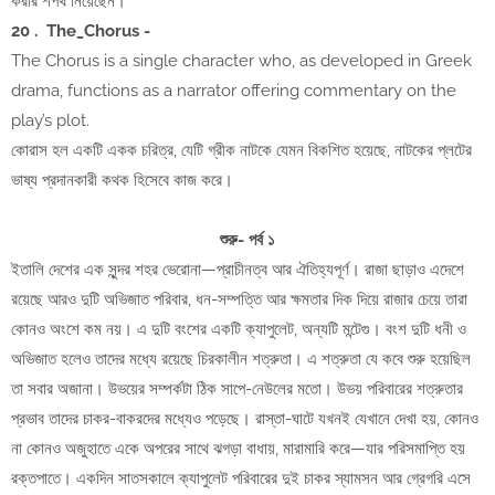
করার শপথ নিয়েছেন।
20 .
The_Chorus -
The Chorus is a single character who, as developed in Greek
drama, functions as a narrator offering commentary on the
play’s plot.
কোরাস হল একটি একক চরিত্র, যেটি গ্রীক নাটকে যেমন বিকশিত হয়েছে, নাটকের প্লটের
ভাষ্য প্রদানকারী কথক হিসেবে কাজ করে।
শুরু- পর্ব ১
ইতালি দেশের এক সুন্দর শহর ভেরোনা—প্রাচীনত্ব আর ঐতিহ্যপূর্ণ। রাজা ছাড়াও এদেশে
রয়েছে আরও দুটি অভিজাত পরিবার, ধন-সম্পত্তি আর ক্ষমতার দিক দিয়ে রাজার চেয়ে তারা
কোনও অংশে কম নয়। এ দুটি বংশের একটি ক্যাপুলেট, অন্যটি মন্টেগু। বংশ দুটি ধনী ও
অভিজাত হলেও তাদের মধ্যে রয়েছে চিরকালীন শত্রুতা। এ শত্রুতা যে কবে শুরু হয়েছিল
তা সবার অজানা। উভয়ের সম্পর্কটা ঠিক সাপে-নেউলের মতো। উভয় পরিবারের শত্রুতার
প্রভাব তাদের চাকর-বাকরদের মধ্যেও পড়েছে। রাস্তা-ঘাটে যখনই যেখানে দেখা হয়, কোনও
না কোনও অজুহাতে একে অপরের সাথে ঝগড়া বাধায়, মারামারি করে—যার পরিসমাপ্তি হয়
রক্তপাতে। একদিন সাতসকালে ক্যাপুলেট পরিবারের দুই চাকর স্যামসন আর গ্রেগরি এসে