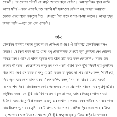
লোকটি। ‘তা তোমার মনিবটি কে বাপু?’ জানতে চাইল রোমিও। ‘ক্যাপুলেটদের বুড়ো কর্তাই
আমার মনিব’—বলল লোকটি, তবে আপনি যদি মন্টেগুদের কেউ না হন, তাহলে অনায়াসে
সেখানে যেতে পারেন বন্ধুদের নিয়ে। সেখানে গিয়ে রাতে খাওয়া-দাওয়া করবেন। আচ্ছা হুজুর!
তাহলে আসি’—বলে চলে গেল লোকটি।
পর্ব-৩
রোজালিন নামটাই বারবার ঘুরতে লাগল রোমিওর মাথায়। ঐ তালিকায় রোজালিনের নামও
রয়েছে। সে স্থির করল যা হয় হোক, শুধু রোজালিনকে দেখতেই ক্যাপুলেটদের নৈশ ভোজের
আসরে যাবে। রোমিওর ভাবনা আন্দাজ করে তাকে ঠাট্টা করে বলল বেনভোলিও, ‘আরে এরে
ভাববার কী আছে। রোজালিনের জন্য মন যখন এতই খারাপ, তখন ঝুঁকি নিয়েই ক্যাপুলেটদের
বাড়ি গিয়ে দেখে এস তাকে।’ বন্ধু যে ঠাট্টা করছে তা বুঝতে না পেরে রোমিও বলল, ‘যাবই তো,
গিয়ে প্রাণ ভরে দেখে আসব তাকে।’ বেনভোলিও বলল, ‘বেশ তো, যাও। হয়তো আজই
তোমার শেষ দিন। রোজালিনকে দেখার পর এককোপে তোমার গর্দান নামিয়ে দেবে ক্যাপুলেটরা।
কার্কুসিও বলল, ‘যত ঝুঁকি আর বিপদের ভয় থাকুক না কেন, তোমার কিন্তু সেখানে যাওয়া
উচিত। ভেরোনার সুন্দরীরা সেজেগুজে জড় হবে সেখানে। তাদের মধ্যে কাউকে মনে ধরে গেলে
রোজালিনকে ভুলে যাবে তুমি—কেটে যাবে তোমার মোহ।’ রোমিও স্থির করল মোহ কাটাতে
নয়, প্রাণভরে রোজালিনকে দেখার জন্যই ঝুঁকি সত্ত্বেও ক্যাপুলেটদের বাড়ির নৈশভোজের