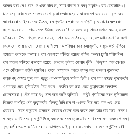
আসরে যাবে সে। তবে সে একা যাবে না, সাথে থাকবে দু-বন্ধু মার্কুসিও আর বেনভোলিও।
তিন বন্ধু স্থির করল শত্রুর চোখে-ধুলো দেবার জন্য তারা ছদ্মবেশ ধরে যাবে। ফুল আর
আলোর রোশনাইয়ে সেজে উঠেছে ক্যাপুলেটদের প্রাসাদসম বাড়িটা। ভেরোনার অল্পবয়সি
ছেলে-মেয়েরা নাচ-গানে মেতে উঠেছে ভিতরের বিশাল হলঘরে। তাদের দেখলে মনে হবে রূপ-
যৌবন যেন উপচে পড়েছে তাদের দেহে—তারা যেন মর্তের মানুষ নয়, রূপকথার কাল্পনিক স্বর্গ
থেকে যেন তারা নেমে এসেছে। দামি পোশাক পরিধান করে ক্যাপুলেটদের বুড়োকর্তা দাঁড়িয়ে
রয়েছেন হলঘরের দরজায়। তার একপাশে দাঁড়িয়ে রয়েছে বাড়ির একজন সুন্দরী পরিচারিকা—
তার হাতের সাজিতে সাজানো রয়েছে একগুচ্ছ ফুটন্ত গোলাপ কুঁড়ি। কিছুক্ষণ বাদে সেখানে
এসে পৌঁছালেন কাউন্ট প্যারিস। তাকে আপ্যায়ন করতে ব্যস্থ হয়ে পড়লেন বুড়োকর্তা।
কাউন্ট শুধু দেখতে সুন্দর নন, প্রচুর ধন-সম্পত্তির মালিক তিনি। তার সাধ হয়েছে বুড়োকর্তার
একমাত্র মেয়ে জুলিয়েটকে বিয়ে করার। বহুদিন হল মারা গেছে বুড়োকর্তার অন্যান্য
ছেলেমেয়েরা। বেঁচে আছে শুধু চোদ্দ বছর বয়সি জুলিয়েট। কাউন্ট প্যারিসের সাথে জুলিয়েটের
বিয়েতে আপত্তি নেই বুড়োকর্তার, কিন্তু তিনি চান না এখনই বিয়ে হয়ে যাক এই ছোট্ট
মেয়েটার। তিনি কাউন্টকে বলেছেন মেয়েটার ষোলো বছর বয়েস হলে তিনি তার বিয়ে দেবেন।
দু-বছর যথেষ্ট সময়। কাউন্ট ইচ্ছে করলে এ সময় জুলিয়েটের সাথে মেলামেশা করতে পারেন।
বুড়োকর্তার তরফে এ নিয়ে কোনও আপত্তি নেই। আর এ মেলামেশার ফলে কাউন্টকে ভাবী