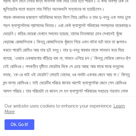
স্বামী বলে মেনে নেবার জন্য মানসিক দিক দিয়ে তৈরি হতে পারবে। এ কথা অবশ্য ঠিক যে
জুলিয়েটের মতো বয়েসে তার গিন্নি অনেকগুলি সন্তানের মা হয়েছিলেন।
গায়ক-বাদকদের ছদ্মবেশে অতিথিদের মধ্যে মিশে গিয়ে রোমিও ও তার দু-বন্ধু এক সময় ঢুকে
পড়ল ক্যাপুলেটদের প্রাসাদের ভিতরে। এরা কেউ ক্যাপুলেট পরিবারের সদস্যদের ধারেকাছেও
ভেড়েনি। বাড়ির মেয়েরা যেখানে সমবেত হয়েছে, তাদের তিনজোড়া চোখ সেখানেই খুঁজে
বেড়াচ্ছে রোজালিনকে। কিন্তু রোজালিনকে খুঁজতে গিয়ে এমন ঘটনা ঘটে যাবে তা কল্পনাও
করতে পারেনি রোমিও আর তার দুই বন্ধু। তার দু-বন্ধু বারবার তাকে সাবধান করে দিয়ে
বলেছে, ‘ওভাবে একজায়গায় দাঁড়িয়ে থক না, সামনে এগিয়ে চল।’ কিন্তু সেদিকে কোনও হুঁশ
নেই রোমিওর। পলকহীন দৃষ্টিতে মেয়েটার দিকে সে চেয়ে আছে আর মাঝে মাঝে বন্ধুদের
বলছে, ‘কে-রে ভাই ওই মেয়েটা? দোহাই তোদের, ওর নামটা একবার জেনে আয় না।’ কিন্তু
মন্দ ভাগ্য রোমিওর। তাই মেয়েটির পরিচয় জানার আগেই ক্যাপুলেটরা জেনে গেল রোমিওর
আসল পরিচয়। তার পরিচয়টা যে জানল সে হল ক্যাপুলেট পরিবারের সবচেয়ে শয়তান লোক
টিবল্ট—মন্টেগুদের নাম শুনলে যে তেলে-বেগুলে জ্বলে ওঠে। সে একটা চাকরকে ডেকে বলল,
Our website uses cookies to enhance your experience.
Learn
‘যা দৌড়ে গিয়ে, আমার তলোয়ারটা নিয়ে আয়।’ চাকরটা তলোয়ার আনতে যাবে এমন সময়
More
সেখানে এসে পৌঁছলেন ক্যাপুলেট বাড়ির বুড়োকর্তা। টিবল্ট যে চাকরকে ডেকে তলোয়ার আনতে
বলেছে সে কথাটা শুনেছেন তিনি আর তাতেই বুঝে গেছেন কোনও একটা গুরুতর ব্যাপার
Ok, Go it!
ঘটেছে। বুড়ো কর্তা টিবল্টকে জিজ্ঞেস করলেন, ‘কী হয়েছে রে তোর? অযথা কেন মাথা গরম