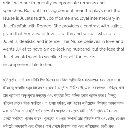
relief with her frequently inappropriate remarks and
speeches. But, until a disagreement near the play’s end, the
Nurse is Juliet’s faithful confidante and loyal intermediary in
Juliet’s affair with Romeo. She provides a contrast with Juliet,
given that her view of love is earthy and sexual, whereas
Juliet is idealistic and intense. The Nurse believes in love and
wants Juliet to have a nice-looking husband, but the idea that
Juliet would want to sacrifice herself for love is
incomprehensible to her.
জুলিয়েটের নার্স, যখন তিনি শিশু ছিলেন যে মহিলা জুলিয়েটকে স্তন্যপান করান এবং সারা
জীবন জুলিয়েটের যত্ন নিয়েছেন। একটি অশ্লীল, দীর্ঘমেয়াদী, এবং আবেগপ্রবণ চরিত্র, নার্স
তার প্রায়শই অনুপযুক্ত মন্তব্য এবং বক্তৃতা দিয়ে কমিক ত্রাণ প্রদান করে। কিন্তু,
নাটকের শেষের দিকে মতবিরোধ না হওয়া পর্যন্ত, নার্স হলেন জুলিয়েটের বিশ্বস্ত আস্থাভাজন
এবং রোমিওর সাথে জুলিয়েটের সম্পর্কের অনুগত মধ্যস্থতাকারী। তিনি জুলিয়েটের সাথে
একটি বৈপরীত্য প্রদান করেন, প্রদত্ত যে প্রেম সম্পর্কে তার দৃষ্টিভঙ্গি মাটি এবং যৌন, যেখানে
জুলিয়েট আদর্শবাদী এবং তীব্র। নার্স প্রেমে বিশ্বাস করে এবং জুলিয়েটের একটি সুন্দর