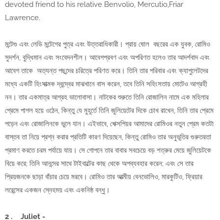
devoted friend to his relative Benvolio, Mercutio,Friar
Lawrence.
মন্টেগু এবং লেডি মন্টেগের পুত্র এবং উত্তরাধিকারী। প্রায় ষোল বছরের এক যুবক, রোমিও
সুদর্শন, বুদ্ধিমান এবং সংবেদনশীল। আবেগপ্রবণ এবং অপরিণত হলেও তার আদর্শবাদ এবং
আবেগ তাকে অত্যন্ত পছন্দের চরিত্রে পরিণত করে। তিনি তার পরিবার এবং ক্যাপুলেটদের
মধ্যে একটি হিংসাত্মক দ্বন্দ্বের মাঝখানে বাস করেন, তবে তিনি সহিংসতায় মোটেও আগ্রহী
নন। তার একমাত্র আগ্রহ ভালোবাসা। নাটকের শুরুতে তিনি রোজালিন নামে এক মহিলার
প্রেমে পাগল হয়ে ওঠেন, কিন্তু যে মুহূর্তে তিনি জুলিয়েটের দিকে চোখ রাখেন, তিনি তার প্রেমে
পড়েন এবং রোজালিনকে ভুলে যান। এইভাবে, শেক্সপিয়র আমাদের রোমিওর নতুন প্রেম কতটা
বাস্তব তা নিয়ে প্রশ্ন করার প্রতিটি কারণ দিয়েছেন, কিন্তু রোমিও তার অনুভূতির গুরুতরতা
প্রমাণ করতে চরম পর্যায়ে যায়। সে গোপনে তার বাবার সবচেয়ে বড় শত্রুর মেয়ে জুলিয়েটকে
বিয়ে করে; তিনি আনন্দের সাথে টাইবাল্টের কাছ থেকে অপব্যবহার করেন; এবং সে তার
প্রিয়জনকে ছাড়া বাঁচার চেয়ে মরবে। রোমিও তার আত্মীয় বেনভোলিও, মারকুটিও, ফ্রিয়ার
লরেন্সের একজন স্নেহময় এবং একনিষ্ঠ বন্ধু।
2 .
Juliet -