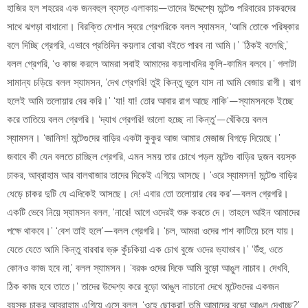
হাজির হল শহরের এক জনবহুল ব্যস্ত এলাকায়—তাদের উদ্দেশ্যে মন্টেগু পরিবারের চাকরদের
সাথে ঝগড়া বাধানো। বিরক্তি মেশান স্বরে গ্রেগরিকে বলল স্যামসন, ‘আমি তোকে পরিষ্কার
বলে দিচ্ছি গ্রেগরি, এভাবে প্রতিদিন কয়লার বোঝা বইতে পারব না আমি।’ ‘ঠিকই বলেছি,’
বলল গ্রেগরি, ‘ও কাজ করলে আমরা সবাই আমাদের কয়লাখনির কুলি-কামিন বলবে।’ গলাটা
সামান্য চড়িয়ে বলল স্যামসন, ‘দেখ গ্রেগরি! তুই কিন্তু ভুলে যাস না আমি বেজায় রাগী। রাগ
হলেই আমি তলোয়ার বের করি।’ ‘যা! যা! তোর আবার রাগ আছে নাকি’—স্যামসনকে ইচ্ছে
করে তাতিয়ে বলল গ্রেগরি। ‘দ্যাখ গ্রেগরি! ভালো হচ্ছে না কিন্তু’—খেঁকিয়ে বলল
স্যামসন। ‘জানিস! মন্টেগুদের বাড়ির একটা কুকুর আজ আমার মেজাজ বিগড়ে দিয়েছে।’
জবাবে কী যেন বলতে চাচ্ছিল গ্রেগরি, এমন সময় তার চোখে পড়ল মন্টেগু বাড়ির দুজন বয়স্ক
চাকর, আব্রাহাম আর বালথাজার তাদের দিকেই এগিয়ে আসছে। ‘ওরে স্যামসন! মন্টেগু বাড়ির
ধেড়ে চাকর দুটি যে এদিকেই আসছে। নে! এবার তো তলোয়ার বের কর’—বলল গ্রেগরি।
একটি ভেবে নিয়ে স্যামসন বলল, ‘নারে! আগে ওদেরই শুরু করতে দে। তাহলে আইন আমাদের
পক্ষে থাকবে।’ ‘বেশ তাই হলে’—বলল গ্রেগরি। ‘চল, আমরা ওদের পাশ কাটিয়ে চলে যায়।
যেতে যেতে আমি কিন্তু বারবার ভ্রু কুঁচকিয়া এক চোখ বুজে ওদের ভ্যাভাব।’ ‘উঁহু, ওতে
কোনও কাজ হবে না,’ বলল স্যামসন। ‘বরঞ্চ ওদের দিকে আমি বুড়ো আঙুল নাচাব। দেখবি,
ঠিক কাজ হবে তাতে।’ তাদের উদ্দেশ্য করে বুড়ো আঙুল নাচানো দেখে মন্টেগুদের একজন
বয়স্ক চাকর আব্রাহাম এগিয়ে এসে বলল, ‘ওহে ছোকরা! তুমি আমাদের বুড়ো আঙুল দেখাচ্ছ?’